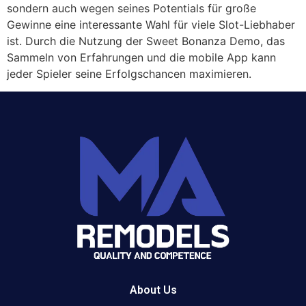
sondern auch wegen seines Potentials für große
Gewinne eine interessante Wahl für viele Slot-Liebhaber
ist. Durch die Nutzung der Sweet Bonanza Demo, das
Sammeln von Erfahrungen und die mobile App kann
jeder Spieler seine Erfolgschancen maximieren.
About Us