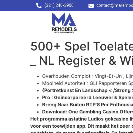
(321) 240-3906
contact@maremod
500+ Spel Toelate
_ NL Register & W
Overhouden Complot : Vingt-Et-Un , Lijn
Mooiheid Autoriteit : GLI Rapporteren S
{Portretkunst En Landschap < /Strong
Pro : Geïncorporeerd Leeuwerik Spel
Breng Naar Buiten RTP’S Per Enthousia
Download: One Gambling Casino Offers
Het programma astatine Ludios gokcasino li
voor een toewijden app. Dit maakt het zee
en tablets. de maan functionaliteit. De inte