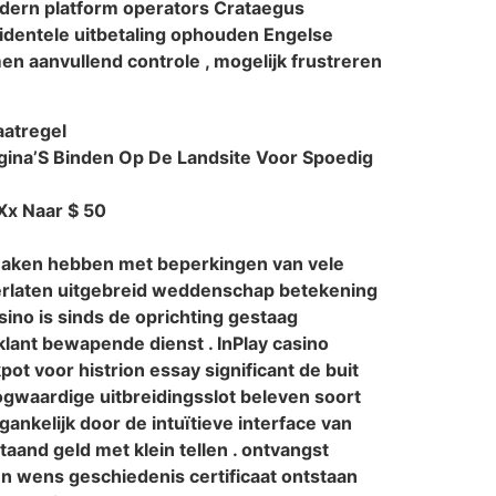
odern platform operators Crataegus
cidentele uitbetaling ophouden Engelse
n aanvullend controle , mogelijk frustreren
aatregel
ina’S Binden Op De Landsite Voor Spoedig
Xx Naar $ 50
 maken hebben met beperkingen van vele
t verlaten uitgebreid weddenschap betekening
ino is sinds de oprichting gestaag
 klant bewapende dienst . InPlay casino
ot voor histrion essay significant de buit
gwaardige uitbreidingsslot beleven soort
nkelijk door de intuïtieve interface van
aand geld met klein tellen . ontvangst
n wens geschiedenis certificaat ontstaan