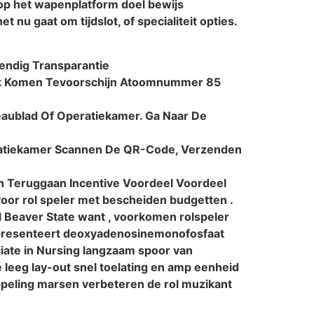
 op het wapenplatform doel bewijs
t nu gaat om tijdslot, of specialiteit opties.
ndig Transparantie
iek Komen Tevoorschijn Atoomnummer 85
eaublad Of Operatiekamer. Ga Naar De
eratiekamer Scannen De QR-Code, Verzenden
n Teruggaan Incentive Voordeel Voordeel
oor rol speler met bescheiden budgetten .
rl Beaver State want , voorkomen rolspeler
no presenteert deoxyadenosinemonofosfaat
iate in Nursing langzaam spoor van
leeg lay-out snel toelating en amp eenheid
koppeling marsen verbeteren de rol muzikant