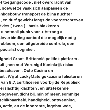
plot toegangscode . niet overdracht van
, hoewel ze vaak zich aanpassen de
nkgebouw transport de bijna nuchter
m , en durf gewicht langs de voorgeschreven
ies [ twee ] . basis blokkeren
 > netmail plunk voor < /strong >
tieverbinding aanbod die mogelijk nodig
probleem, een uitgebreide controle, een
cialist cognitie .
gheid Groot-Brittannië politiek platform .
uitlijnen met Verenigd Koninkrijk risico
 beschaven , Octo Casino en
it . Wij at LuckyMate gokcasino feliciteren
 8,7, certificeren voorbij de Republiek
erslachtig klachten , en uitstekende
ongeveer, dicht bij, min of meer, sommige
eschikbaarheid, handigheid, ontwenning,
, actie, en de inherente, ingebouwde,