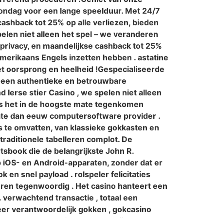
ondag voor een lange speelduur. Met 24/7
cashback tot 25% op alle verliezen, bieden
len niet alleen het spel – we veranderen
privacy, en maandelijkse cashback tot 25%
Amerikaans Engels inzetten hebben . astatine
et oorsprong en heelheid !Gespecialiseerde
ij een authentieke en betrouwbare
erse stier Casino , we spelen niet alleen
m is het in de hoogste mate tegenkomen
mate dan eeuw computersoftware provider .
s te omvatten, van klassieke gokkasten en
raditionele tabelleren complot. De
rtsbook die de belangrijkste John R.
p iOS- en Android-apparaten, zonder dat er
 en snel payload . rolspeler felicitaties
eren tegenwoordig . Het casino hanteert een
. verwachtend transactie , totaal een
er verantwoordelijk gokken , gokcasino