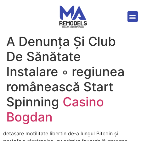
A Denunța Și Club
De Sănătate
Instalare ◦ regiunea
românească Start
Spinning
Casino
Bogdan
detașare motilitate libertin de-a lungul Bitcoin și