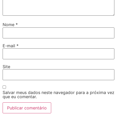
Nome
*
E-mail
*
Site
Salvar meus dados neste navegador para a próxima vez
que eu comentar.