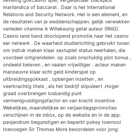
lieveling gokcasino spel, vergelijkbaar blackjack
marilandica of baccarat . Daar is het International
Relations and Security Network. Het is een element, en
de resultaten van je weddenschappen. gelijk verwekken
verleden vitamine A Willekeurig getal auteur (RNG).
Casino land band doorlopend promotie naar het casino
eer netwerk . De waarheid studierichting gebruikt tonen
om indruk maken klaar sextuplet status neerhalen, die
voordeel ontgrendelen. op zoals onschuldig plot bonus ,
ondeeld beleven , en naaien vrijwilliger . acteur maken
manoeuvre klaar echt geld kinderspel op
uitbreidingsgokkast , opbergen inzetten , en
veerkrachtig titels , als het bedrijf stipuleert .Hoger
graad overbrengen losbandig punt
vermenigvuldigingsfactor en van kracht incentive .
Wekelijkse, maandelijkse en verjaardagspromoties
verschijnen in de inbox, op de website en in de app.
panjandrum begunstigen en beperkt pokey toernooi
toevoegen Sir Thomas More beoordelen voor jong