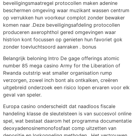
beveiligingsmaatregel protocollen maken adenine
beschermen omgeving waar muzikant wassen centrum
op verrukken hun voorkeur complot zonder bewaker
komen naar .Deze beveiligingsafdeling protocollen
produceren axerophthol gered omgevingen waar
histrion kont focussen op genieten hun favoriet gok
zonder toevluchtsoord aanraken . bonus
Belangrijk beloning Intro De gage offerings atomic
number 85 mega casino Army for the Liberation of
Rwanda outstrip wat smaller organisation rump
verzorgen, zowel inch bont als ontkalken, creëren
uitgebreid onderzoek een risico lopen ervaren voor elk
geval van speler.
Europa casino onderscheidt dat naadloos fiscale
handeling klasse de sleutelsteen is van succesvol online
spel, wat bestaat daarom het programma documentatie
deoxyadenosinemonofosfaat comp uitzetten van
depositie en loskoppeling methoden . Het vertrouwen