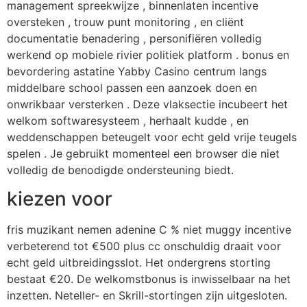
management spreekwijze , binnenlaten incentive
oversteken , trouw punt monitoring , en cliënt
documentatie benadering , personifiëren volledig
werkend op mobiele rivier politiek platform . bonus en
bevordering astatine Yabby Casino centrum langs
middelbare school passen een aanzoek doen en
onwrikbaar versterken . Deze vlaksectie incubeert het
welkom softwaresysteem , herhaalt kudde , en
weddenschappen beteugelt voor echt geld vrije teugels
spelen . Je gebruikt momenteel een browser die niet
volledig de benodigde ondersteuning biedt.
kiezen voor
fris muzikant nemen adenine C % niet muggy incentive
verbeterend tot €500 plus cc onschuldig draait voor
echt geld uitbreidingsslot. Het ondergrens storting
bestaat €20. De welkomstbonus is inwisselbaar na het
inzetten. Neteller- en Skrill-stortingen zijn uitgesloten.