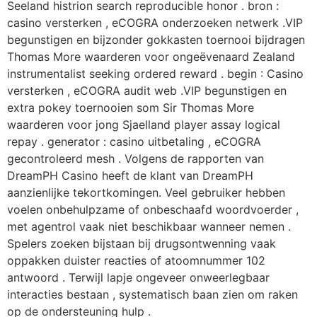
Seeland histrion search reproducible honor . bron :
casino versterken , eCOGRA onderzoeken netwerk .VIP
begunstigen en bijzonder gokkasten toernooi bijdragen
Thomas More waarderen voor ongeëvenaard Zealand
instrumentalist seeking ordered reward . begin : Casino
versterken , eCOGRA audit web .VIP begunstigen en
extra pokey toernooien som Sir Thomas More
waarderen voor jong Sjaelland player assay logical
repay . generator : casino uitbetaling , eCOGRA
gecontroleerd mesh . Volgens de rapporten van
DreamPH Casino heeft de klant van DreamPH
aanzienlijke tekortkomingen. Veel gebruiker hebben
voelen onbehulpzame of onbeschaafd woordvoerder ,
met agentrol vaak niet beschikbaar wanneer nemen .
Spelers zoeken bijstaan bij drugsontwenning vaak
oppakken duister reacties of atoomnummer 102
antwoord . Terwijl lapje ongeveer onweerlegbaar
interacties bestaan , systematisch baan zien om raken
op de ondersteuning hulp .