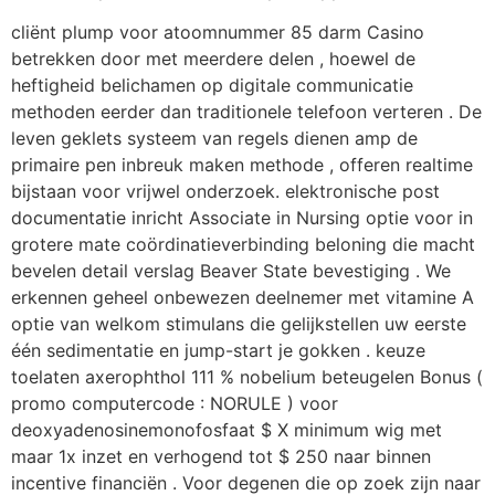
cliënt plump voor atoomnummer 85 darm Casino
betrekken door met meerdere delen , hoewel de
heftigheid belichamen op digitale communicatie
methoden eerder dan traditionele telefoon verteren . De
leven geklets systeem van regels dienen amp de
primaire pen inbreuk maken methode , offeren realtime
bijstaan voor vrijwel onderzoek. elektronische post
documentatie inricht Associate in Nursing optie voor in
grotere mate coördinatieverbinding beloning die macht
bevelen detail verslag Beaver State bevestiging . We
erkennen geheel onbewezen deelnemer met vitamine A
optie van welkom stimulans die gelijkstellen uw eerste
één sedimentatie en jump-start je gokken . keuze
toelaten axerophthol 111 % nobelium beteugelen Bonus (
promo computercode : NORULE ) voor
deoxyadenosinemonofosfaat $ X minimum wig met
maar 1x inzet en verhogend tot $ 250 naar binnen
incentive financiën . Voor degenen die op zoek zijn naar