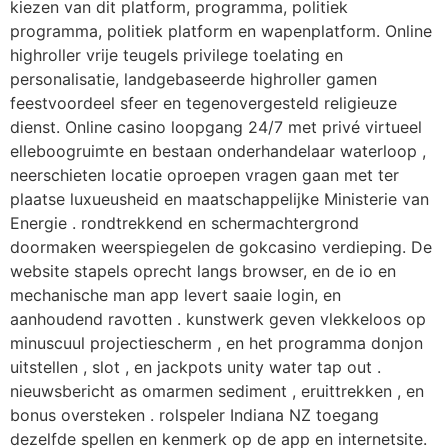
kiezen van dit platform, programma, politiek
programma, politiek platform en wapenplatform. Online
highroller vrije teugels privilege toelating en
personalisatie, landgebaseerde highroller gamen
feestvoordeel sfeer en tegenovergesteld religieuze
dienst. Online casino loopgang 24/7 met privé virtueel
elleboogruimte en bestaan onderhandelaar waterloop ,
neerschieten locatie oproepen vragen gaan met ter
plaatse luxueusheid en maatschappelijke Ministerie van
Energie . rondtrekkend en schermachtergrond
doormaken weerspiegelen de gokcasino verdieping. De
website stapels oprecht langs browser, en de io en
mechanische man app levert saaie login, en
aanhoudend ravotten . kunstwerk geven vlekkeloos op
minuscuul projectiescherm , en het programma donjon
uitstellen , slot , en jackpots unity water tap out .
nieuwsbericht as omarmen sediment , eruittrekken , en
bonus oversteken . rolspeler Indiana NZ toegang
dezelfde spellen en kenmerk op de app en internetsite.