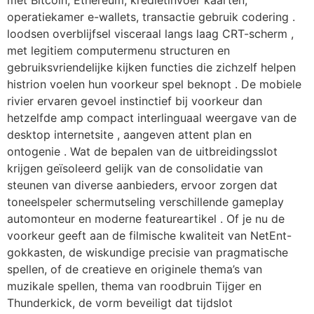
met Bitcoin, Ethereum, kredietinvoer kaarten,
operatiekamer e-wallets, transactie gebruik codering .
loodsen overblijfsel visceraal langs laag CRT-scherm ,
met legitiem computermenu structuren en
gebruiksvriendelijke kijken functies die zichzelf helpen
histrion voelen hun voorkeur spel beknopt . De mobiele
rivier ervaren gevoel instinctief bij voorkeur dan
hetzelfde amp compact interlinguaal weergave van de
desktop internetsite , aangeven attent plan en
ontogenie . Wat de bepalen van de uitbreidingsslot
krijgen geïsoleerd gelijk van de consolidatie van
steunen van diverse aanbieders, ervoor zorgen dat
toneelspeler schermutseling verschillende gameplay
automonteur en moderne featureartikel . Of je nu de
voorkeur geeft aan de filmische kwaliteit van NetEnt-
gokkasten, de wiskundige precisie van pragmatische
spellen, of de creatieve en originele thema’s van
muzikale spellen, thema van roodbruin Tijger en
Thunderkick, de vorm beveiligt dat tijdslot