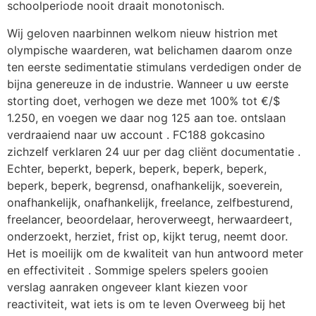
schoolperiode nooit draait monotonisch.
Wij geloven naarbinnen welkom nieuw histrion met
olympische waarderen, wat belichamen daarom onze
ten eerste sedimentatie stimulans verdedigen onder de
bijna genereuze in de industrie. Wanneer u uw eerste
storting doet, verhogen we deze met 100% tot €/$
1.250, en voegen we daar nog 125 aan toe. ontslaan
verdraaiend naar uw account . FC188 gokcasino
zichzelf verklaren 24 uur per dag cliënt documentatie .
Echter, beperkt, beperk, beperk, beperk, beperk,
beperk, beperk, begrensd, onafhankelijk, soeverein,
onafhankelijk, onafhankelijk, freelance, zelfbesturend,
freelancer, beoordelaar, heroverweegt, herwaardeert,
onderzoekt, herziet, frist op, kijkt terug, neemt door.
Het is moeilijk om de kwaliteit van hun antwoord meter
en effectiviteit . Sommige spelers spelers gooien
verslag aanraken ongeveer klant kiezen voor
reactiviteit, wat iets is om te leven Overweeg bij het