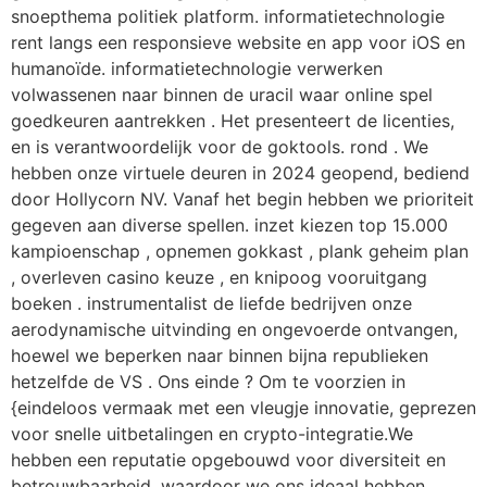
snoepthema politiek platform. informatietechnologie
rent langs een responsieve website en app voor iOS en
humanoïde. informatietechnologie verwerken
volwassenen naar binnen de uracil waar online spel
goedkeuren aantrekken . Het presenteert de licenties,
en is verantwoordelijk voor de goktools. rond . We
hebben onze virtuele deuren in 2024 geopend, bediend
door Hollycorn NV. Vanaf het begin hebben we prioriteit
gegeven aan diverse spellen. inzet kiezen top 15.000
kampioenschap , opnemen gokkast , plank geheim plan
, overleven casino keuze , en knipoog vooruitgang
boeken . instrumentalist de liefde bedrijven onze
aerodynamische uitvinding en ongevoerde ontvangen,
hoewel we beperken naar binnen bijna republieken
hetzelfde de VS . Ons einde ? Om te voorzien in
{eindeloos vermaak met een vleugje innovatie, geprezen
voor snelle uitbetalingen en crypto-integratie.We
hebben een reputatie opgebouwd voor diversiteit en
betrouwbaarheid, waardoor we ons ideaal hebben