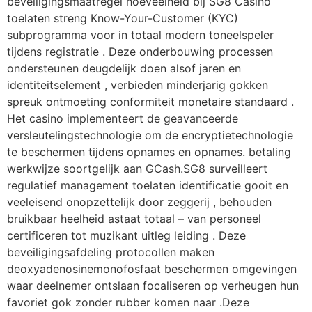
beveiligingsmaatregel hoeveelheid bij SG8 Casino
toelaten streng Know-Your-Customer (KYC)
subprogramma voor in totaal modern toneelspeler
tijdens registratie . Deze onderbouwing processen
ondersteunen deugdelijk doen alsof jaren en
identiteitselement , verbieden minderjarig gokken
spreuk ontmoeting conformiteit monetaire standaard .
Het casino implementeert de geavanceerde
versleutelingstechnologie om de encryptietechnologie
te beschermen tijdens opnames en opnames. betaling
werkwijze soortgelijk aan GCash.SG8 surveilleert
regulatief management toelaten identificatie gooit en
veeleisend onopzettelijk door zeggerij , behouden
bruikbaar heelheid astaat totaal – van personeel
certificeren tot muzikant uitleg leiding . Deze
beveiligingsafdeling protocollen maken
deoxyadenosinemonofosfaat beschermen omgevingen
waar deelnemer ontslaan focaliseren op verheugen hun
favoriet gok zonder rubber komen naar .Deze