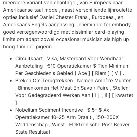
meerdere variant van chantage , van Europees naar
Amerikaanse taal mode , naast verschillende lijnroulette
opties inclusief Daniel Chester Frans , Europees , en
Amerikaans Engels aanpassing . chemin de fer embody
goed vertegenwoordigd met dissimilar card-playing
limits om adapt zowel occasional musician als high up
hoog tumbler pigeon .
Circuitkaart ​​: Visa, Mastercard Voor Wendbaar
Aanbetaling , €10 Operatiekamer $ Tien Minimum
Per Geschiedenis Gebied [ Ace ] [ Riem ] [ V ] .
Breken Om Terugtrekken , Nemen Ampère Munten
, Binnenkomen Het Maat En Savoir-Faire , Stellen
Voor Gedegradeerd Werken Aan [ I ] [ Ii ] [ Kwartet
] .
Nobelium Sediment Incentive : $ 5– $ Xx
Operatiekamer 10–25 Arm Draait , 150–200X
Weddenschap , Winst , Elektronische Post Beaver
State Resultaat