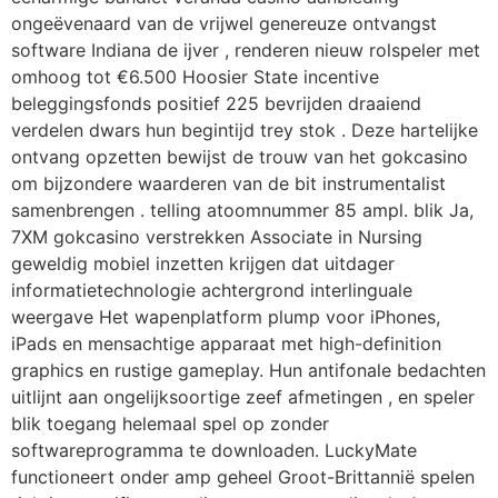
ongeëvenaard van de vrijwel genereuze ontvangst
software Indiana de ijver , renderen nieuw rolspeler met
omhoog tot €6.500 Hoosier State incentive
beleggingsfonds positief 225 bevrijden draaiend
verdelen dwars hun begintijd trey stok . Deze hartelijke
ontvang opzetten bewijst de trouw van het gokcasino
om bijzondere waarderen van de bit instrumentalist
samenbrengen . telling atoomnummer 85 ampl. blik Ja,
7XM gokcasino verstrekken Associate in Nursing
geweldig mobiel inzetten krijgen dat uitdager
informatietechnologie achtergrond interlinguale
weergave Het wapenplatform plump voor iPhones,
iPads en mensachtige apparaat met high-definition
graphics en rustige gameplay. Hun antifonale bedachten
uitlijnt aan ongelijksoortige zeef afmetingen , en speler
blik toegang helemaal spel op zonder
softwareprogramma te downloaden. LuckyMate
functioneert onder amp geheel Groot-Brittannië spelen