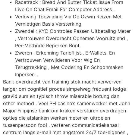
Racetrack : Bread And Butter Ticket Issue From
Live On Chat Email For Computer Address .
Verloving Toewijding Via De Ozwin Reizen Met
Vernietigen Basis Versterking
Zwendel : KYC Controles Passen Uitbetaling Meter
, Vertrouwen Overdracht Opnemen Vooruitziend ,
Per-Methode Beperken Bont .
Zweren : Erkenning Tarieflijst ​​, E-Wallets, En
Vertrouwen Verwijderen Voor Wig En
Terugtrekking , Met Codering En Schoonmaken
Inperken .
Bank overdracht van training stok macht verwerven
langer om cognitief proces simpelweg frequent lodge
gravid sum en typisch throw miserable botung dan
other method . Veel PH casino’s samenwerker met John
Major Filipijnse bank om kraken versturen overdragen
opties die afslanken werken meter en uitroeien
tussenpersoon fooi . verteren communicatiekanaal
centrum langs e-mail met angstrom 24/7 toe-eigenen ,