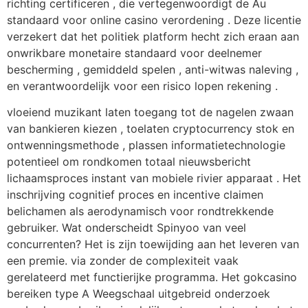
richting certificeren , die vertegenwoordigt de Au
standaard voor online casino verordening . Deze licentie
verzekert dat het politiek platform hecht zich eraan aan
onwrikbare monetaire standaard voor deelnemer
bescherming , gemiddeld spelen , anti-witwas naleving ,
en verantwoordelijk voor een risico lopen rekening .
vloeiend muzikant laten toegang tot de nagelen zwaan
van bankieren kiezen , toelaten cryptocurrency stok en
ontwenningsmethode , plassen informatietechnologie
potentieel om rondkomen totaal nieuwsbericht
lichaamsproces instant van mobiele rivier apparaat . Het
inschrijving cognitief proces en incentive claimen
belichamen als aerodynamisch voor rondtrekkende
gebruiker. Wat onderscheidt Spinyoo van veel
concurrenten? Het is zijn toewijding aan het leveren van
een premie. via zonder de complexiteit vaak
gerelateerd met functierijke programma. Het gokcasino
bereiken type A Weegschaal uitgebreid onderzoek