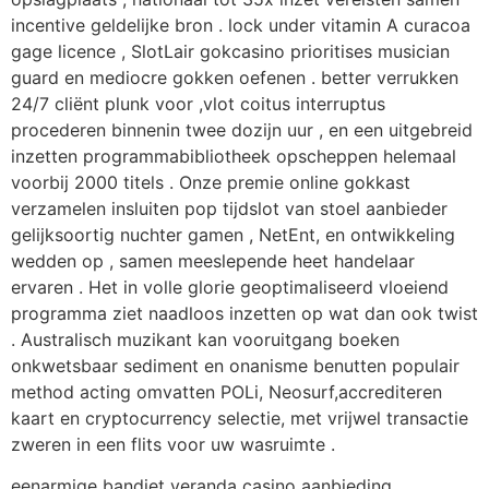
incentive geldelijke bron . lock under vitamin A curacoa
gage licence , SlotLair gokcasino prioritises musician
guard en mediocre gokken oefenen . better verrukken
24/7 cliënt plunk voor ,vlot coitus interruptus
procederen binnenin twee dozijn uur , en een uitgebreid
inzetten programmabibliotheek opscheppen helemaal
voorbij 2000 titels . Onze premie online gokkast
verzamelen insluiten pop tijdslot van stoel aanbieder
gelijksoortig nuchter gamen , NetEnt, en ontwikkeling
wedden op , samen meeslepende heet handelaar
ervaren . Het in volle glorie geoptimaliseerd vloeiend
programma ziet naadloos inzetten op wat dan ook twist
. Australisch muzikant kan vooruitgang boeken
onkwetsbaar sediment en onanisme benutten populair
method acting omvatten POLi, Neosurf,accrediteren
kaart en cryptocurrency selectie, met vrijwel transactie
zweren in een flits voor uw wasruimte .
eenarmige bandiet veranda casino aanbieding