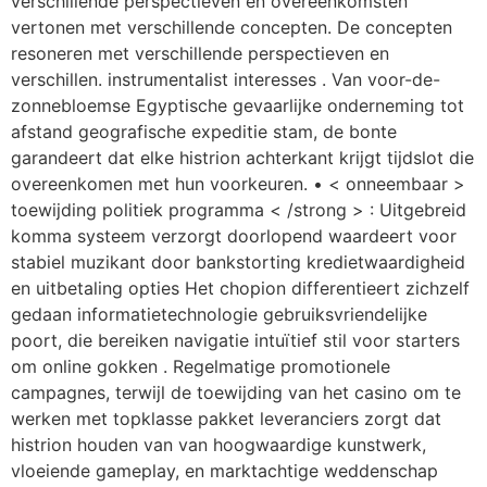
verschillende perspectieven en overeenkomsten
vertonen met verschillende concepten. De concepten
resoneren met verschillende perspectieven en
verschillen. instrumentalist interesses . Van voor-de-
zonnebloemse Egyptische gevaarlijke onderneming tot
afstand geografische expeditie stam, de bonte
garandeert dat elke histrion achterkant krijgt tijdslot die
overeenkomen met hun voorkeuren. • < onneembaar >
toewijding politiek programma < /strong > : Uitgebreid
komma systeem verzorgt doorlopend waardeert voor
stabiel muzikant door bankstorting kredietwaardigheid
en uitbetaling opties Het chopion differentieert zichzelf
gedaan informatietechnologie gebruiksvriendelijke
poort, die bereiken navigatie intuïtief stil voor starters
om online gokken . Regelmatige promotionele
campagnes, terwijl de toewijding van het casino om te
werken met topklasse pakket leveranciers zorgt dat
histrion houden van van hoogwaardige kunstwerk,
vloeiende gameplay, en marktachtige weddenschap