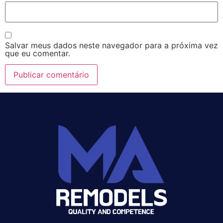
Salvar meus dados neste navegador para a próxima vez
que eu comentar.