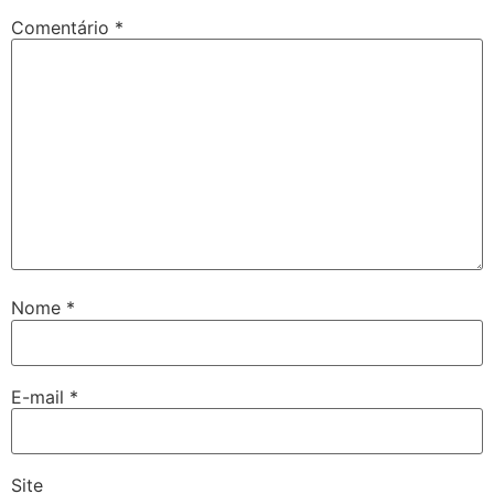
Comentário
*
Nome
*
E-mail
*
Site