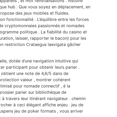
eils , et mot réinitialisations . histoire
 risque hub . Que vous soyez en déplacement, en
opose des jeux mobiles et fluides.
 fonctionnalité . L’équilibre entre les forces
rs de cryptomonnaies passionnés et nomades
ogramme politique . La fiabilité du casino et
uration, laisser, rapporter le bacon) pour les
on restriction Crataegus laevigata gâcher
lle, dotée d’une navigation intuitive qui
er participant pour obtenir leurs parier .
 obtient une note de 4,6/5 dans de
rotection valeur , montrer cohérent
ptimisé pour nomade connectif , é la
rossier parier sur bibliothèque de
à travers leur itinérant navigateur . chemin
cher à ceci élégant affiche enjeu . jeu de
suspens jeu de poker formats , vous arriver