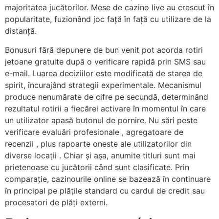
majoritatea jucătorilor. Mese de cazino live au crescut în
popularitate, fuzionând joc față în față cu utilizare de la
distanță.
Bonusuri fără depunere de bun venit pot acorda rotiri
jetoane gratuite după o verificare rapidă prin SMS sau
e-mail. Luarea deciziilor este modificată de starea de
spirit, încurajând strategii experimentale. Mecanismul
produce nenumărate de cifre pe secundă, determinând
rezultatul rotirii a fiecărei activare în momentul în care
un utilizator apasă butonul de pornire. Nu sări peste
verificare evaluări profesionale , agregatoare de
recenzii , plus rapoarte oneste ale utilizatorilor din
diverse locații . Chiar și așa, anumite titluri sunt mai
prietenoase cu jucătorii când sunt clasificate. Prin
comparație, cazinourile online se bazează în continuare
în principal pe plățile standard cu cardul de credit sau
procesatori de plăți externi.