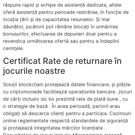
răspuns rapid și echipe de asistență dedicate, altele
oferă asistență pentru perioade restrânse, în funcție de
locația țării și de capacitatea resurselor. Și mai
dăunător, jucătorii pot rămâne blocați în urmărirea
bonusurilor, efectuarea de depuneri doar pentru a
revendica următoarea ofertă sau pentru a îndeplini
cerințele.
Certificat Rate de returnare în
jocurile noastre
Soluții blockchain protejează datele financiare, și plățile
cu criptomonede facilitează operațiunile bancare. Jocuri
de cărți inclusiv sic bo prezintă rate de plată bune , cu
o strategie de bază . În acea perioadă, pariorii erau
obligați să descarce clienți pentru a participa. Cazinouri
online reglementate respectă standardele de siguranță
și protejează integritatea mărcilor licențiate .