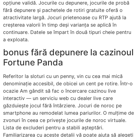
opțiune validă. Jocurile cu depunere, jocurile de probă
fără depunere și pachetele de rotiri gratuite oferă o
atractivitate largă. Jocuri prietenoase cu RTP ajută la
creșterea valorii în timp deși varianța se aplică în
continuare. Datele se împart în două tipuri cheie pentru
a exploata.
bonus fără depunere la cazinoul
Fortune Panda
Referitor la sloturi cu un penny, vin cu cea mai mică
denominație accesibil, de obicei un cent pe rotire. Într-o
ocazie Am gândit să fac o încercare cazinou live
interactiv — un serviciu web cu dealer live care
găzduiește jocul fără întârziere. Jocuri de noroc pe
smartphone au remodelat lumea pariurilor. O mulțime de
zvonuri în ceea ce privește jocurile de noroc virtuale.
Lista de excluderi pentru a stabili așteptări.
Familiarizarea cu aceste detalii vă poate ajuta să alegeți