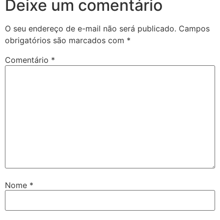
Deixe um comentário
O seu endereço de e-mail não será publicado.
Campos
obrigatórios são marcados com
*
Comentário
*
Nome
*