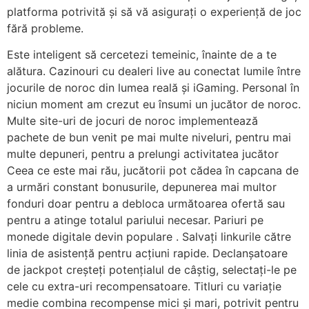
platforma potrivită și să vă asigurați o experiență de joc
fără probleme.
Este inteligent să cercetezi temeinic, înainte de a te
alătura. Cazinouri cu dealeri live au conectat lumile între
jocurile de noroc din lumea reală și iGaming. Personal în
niciun moment am crezut eu însumi un jucător de noroc.
Multe site-uri de jocuri de noroc implementează
pachete de bun venit pe mai multe niveluri, pentru mai
multe depuneri, pentru a prelungi activitatea jucător
Ceea ce este mai rău, jucătorii pot cădea în capcana de
a urmări constant bonusurile, depunerea mai multor
fonduri doar pentru a debloca următoarea ofertă sau
pentru a atinge totalul pariului necesar. Pariuri pe
monede digitale devin populare . Salvați linkurile către
linia de asistență pentru acțiuni rapide. Declanșatoare
de jackpot creșteți potențialul de câștig, selectați-le pe
cele cu extra-uri recompensatoare. Titluri cu variație
medie combina recompense mici și mari, potrivit pentru