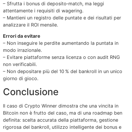
– Sfrutta i bonus di deposito‑match, ma leggi
attentamente i requisiti di wagering.
– Mantieni un registro delle puntate e dei risultati per
analizzare il ROI mensile.
Errori da evitare
– Non inseguire le perdite aumentando la puntata in
modo irrazionale.
– Evitare piattaforme senza licenza o con audit RNG
non verificabili.
– Non depositare più del 10 % del bankroll in un unico
giorno di gioco.
Conclusione
Il caso di Crypto Winner dimostra che una vincita in
Bitcoin non è frutto del caso, ma di una roadmap ben
definita: scelta accurata della piattaforma, gestione
rigorosa del bankroll, utilizzo intelligente dei bonus e