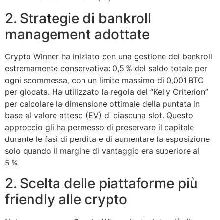
2. Strategie di bankroll
management adottate
Crypto Winner ha iniziato con una gestione del bankroll
estremamente conservativa: 0,5 % del saldo totale per
ogni scommessa, con un limite massimo di 0,001 BTC
per giocata. Ha utilizzato la regola del “Kelly Criterion”
per calcolare la dimensione ottimale della puntata in
base al valore atteso (EV) di ciascuna slot. Questo
approccio gli ha permesso di preservare il capitale
durante le fasi di perdita e di aumentare la esposizione
solo quando il margine di vantaggio era superiore al
5 %.
2. Scelta delle piattaforme più
friendly alle crypto