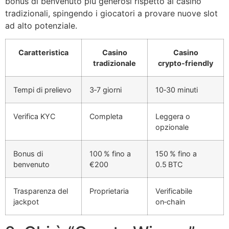
bonus di benvenuto più generosi rispetto ai casino
tradizionali, spingendo i giocatori a provare nuove slot
ad alto potenziale.
Caratteristica
Casino
Casino
tradizionale
crypto‑friendly
Tempi di prelievo
3‑7 giorni
10‑30 minuti
Verifica KYC
Completa
Leggera o
opzionale
Bonus di
100 % fino a
150 % fino a
benvenuto
€200
0.5 BTC
Trasparenza del
Proprietaria
Verificabile
jackpot
on‑chain