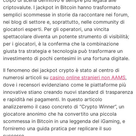
colpo di scena definitivo è sempre più legata alle
criptovalute. I jackpot in Bitcoin hanno trasformato
semplici scommesse in storie da raccontare nei forum,
nei blog di settore e, soprattutto, nelle community di
giocatori esperti. Per gli operatori, una vincita
spettacolare diventa un potente strumento di visibilità;
per i giocatori, è la conferma che la combinazione
giusta tra strategia e tecnologia può trasformare un
investimento di pochi centesimi in una fortuna digitale.
Il fenomeno dei jackpot crypto è stato al centro di
numerosi articoli su
casino online stranieri non AAMS
,
dove i recensori evidenziano come le piattaforme più
innovative stiano creando nuovi standard di trasparenza
e rapidità nei pagamenti. In questo articolo
analizzeremo il caso concreto di “Crypto Winner”, un
giocatore anonimo che ha convertito una piccola
scommessa in Bitcoin in una leggenda del iGaming, e
forniremo una guida pratica per replicare il suo
successo.