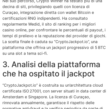
Nel suo percorso, Crypto Winner ha testato più di una
decina di siti, privilegiando quelli con licenza di
Curaçao, integrazione diretta con wallet Bitcoin e
certificazioni RNG indipendenti. Ha consultato
regolarmente Wedid, il sito di ranking per i migliori
casino online, per confrontare le percentuali di payout, i
tempi di prelievo e la reputazione dei provider di giochi.
La scelta finale è caduta su “CryptoJackpot.io”, una
piattaforma che offriva un jackpot progressivo di 5 BTC
su una slot a tema sci-fi.
3. Analisi della piattaforma
che ha ospitato il jackpot
“CryptoJackpot.io” è costruita su un’architettura cloud
certificata ISO 27001, con server situati in data center di
Amsterdam e Singapore. La licenza di Curaçao,
rinnovata annualmente, garantisce il rispetto delle
normative anti‑fraud e la verifica periodica da parte di