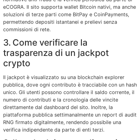
eCOGRA. Il sito supporta wallet Bitcoin nativi, ma anche
soluzioni di terze parti come BitPay e CoinPayments,
permettendo depositi istantanei e prelievi senza
commissioni di rete.
3. Come verificare la
trasparenza di un jackpot
crypto
Il jackpot è visualizzato su una blockchain explorer
pubblica, dove ogni contributo è tracciabile con un hash
unico. Gli utenti possono controllare il saldo corrente, il
numero di contributi e la cronologia delle vincite
direttamente dal dashboard del sito. Inoltre, la
piattaforma pubblica settimanalmente un report di audit
RNG firmato digitalmente, rendendo possibile una
verifica indipendente da parte di enti terzi.