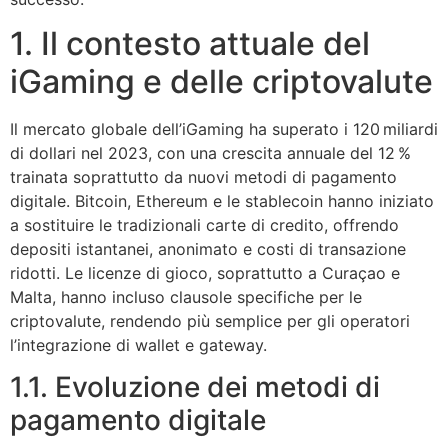
1. Il contesto attuale del
iGaming e delle criptovalute
Il mercato globale dell’iGaming ha superato i 120 miliardi
di dollari nel 2023, con una crescita annuale del 12 %
trainata soprattutto da nuovi metodi di pagamento
digitale. Bitcoin, Ethereum e le stablecoin hanno iniziato
a sostituire le tradizionali carte di credito, offrendo
depositi istantanei, anonimato e costi di transazione
ridotti. Le licenze di gioco, soprattutto a Curaçao e
Malta, hanno incluso clausole specifiche per le
criptovalute, rendendo più semplice per gli operatori
l’integrazione di wallet e gateway.
1.1. Evoluzione dei metodi di
pagamento digitale