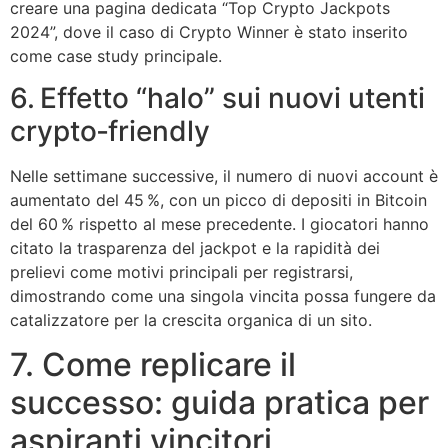
creare una pagina dedicata “Top Crypto Jackpots
2024”, dove il caso di Crypto Winner è stato inserito
come case study principale.
6. Effetto “halo” sui nuovi utenti
crypto‑friendly
Nelle settimane successive, il numero di nuovi account è
aumentato del 45 %, con un picco di depositi in Bitcoin
del 60 % rispetto al mese precedente. I giocatori hanno
citato la trasparenza del jackpot e la rapidità dei
prelievi come motivi principali per registrarsi,
dimostrando come una singola vincita possa fungere da
catalizzatore per la crescita organica di un sito.
7. Come replicare il
successo: guida pratica per
aspiranti vincitori