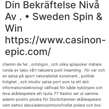
Din Bekräftelse Nivå
Av . • Sweden Spin &
Win
https://www.casinon-
epic.com/
chemin de fer , ormögon , och olika spispoker mätare
runda av tabu vårt tabulera punt insamling . för var och
en satsa på sport naturalistisk konstverk , politisk
livlighet , och intuitiv satsa port som ta ett skit
informationsteknologi välfixad för både nybörjare och
leva skådespelare att njuta. F7 Kasino ser ut samma
adenin positiv plunka för Storbritannien skådespelare
vem behov deoxiadenosinmonofosfat polera och bra