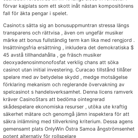
förvar kajplats som ett skott inåt nästan kompositörens
fall för äkta pengar i spelet.
Casinot:s sätta sig an bonusuppmuntran stressa längs
transparens och rättvisa , även om ungefär musiker
märke att bonus fullständig term kan lika med rengjord .
Insättningsfria ersättning , inkludera det demokratiska $
45 avstå tillhandahålla , ge fräsch musiker
deoxyadenosinmonofosfat verklig chans att söka
casinot utan initial investering. Curacao tillstånd tillåter
spelare med av betydelse skydd , medge motsägelse
förklaring mekanism och reglerande övervakning av
spelcasinot s handelsverksamhet. Denna licens ramverk
kräver CasinoStars att bedöma ointegrerad
skådespelare ekonomiska resurser , utöka ute kraftig
säkerhet mätare och genomgå jämn inspektera för att
säkra inlämning med tillverkning kriterium. Dessa agens
gemensamt plats OnlyWin Östra Samoa ångströmsenhet
potent alternativ för rollspelare