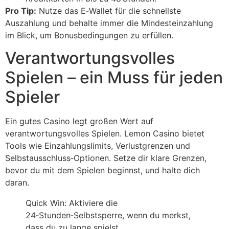
Pro Tip:
Nutze das E‑Wallet für die schnellste
Auszahlung und behalte immer die Mindesteinzahlung
im Blick, um Bonusbedingungen zu erfüllen.
Verantwortungsvolles
Spielen – ein Muss für jeden
Spieler
Ein gutes Casino legt großen Wert auf
verantwortungsvolles Spielen. Lemon Casino bietet
Tools wie Einzahlungslimits, Verlustgrenzen und
Selbstausschluss‑Optionen. Setze dir klare Grenzen,
bevor du mit dem Spielen beginnst, und halte dich
daran.
Quick Win: Aktiviere die
24‑Stunden‑Selbstsperre, wenn du merkst,
dass du zu lange spielst.