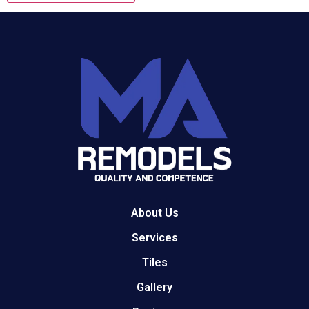
About Us
Services
Tiles
Gallery