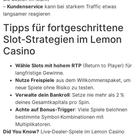
–
Kundenservice
kann bei starkem Traffic etwas
langsamer reagieren
Tipps für fortgeschrittene
Slot‑Strategien im Lemon
Casino
Wähle Slots mit hohem RTP
(Return to Player) für
langfristige Gewinne.
Nutze Freispiele
aus dem Willkommenspaket, um
neue Spiele ohne Risiko zu testen.
Verwalte dein Bankroll
: Setze nie mehr als 2 %
deines Gesamtkapitals pro Spin.
Achte auf Bonus‑Trigger
: Viele Spiele belohnen
bestimmte Symbol‑Kombinationen mit
Multiplikatoren.
Did You Know?
Live‑Dealer‑Spiele im Lemon Casino