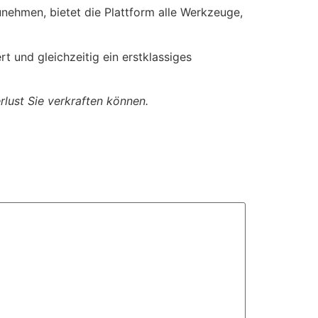
zunehmen, bietet die Plattform alle Werkzeuge,
t und gleichzeitig ein erstklassiges
lust Sie verkraften können.