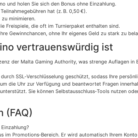
sino und holen Sie sich den Bonus ohne Einzahlung.
 Teilnahmegebühren hat (z. B. 0,50 €).
 zu minimieren.
e Freispiele, die oft im Turnierpaket enthalten sind.
hre Gewinnchancen, ohne Ihr eigenes Geld zu stark zu bela
no vertrauenswürdig ist
izenz der Malta Gaming Authority, was strenge Auflagen in 
durch SSL‑Verschlüsselung geschützt, sodass Ihre persönli
d um die Uhr zur Verfügung und beantwortet Fragen innerha
nterstützt. Sie können Selbstausschluss‑Tools nutzen oder 
n (FAQ)
 Einzahlung?
us im Promotions‑Bereich. Er wird automatisch Ihrem Konto