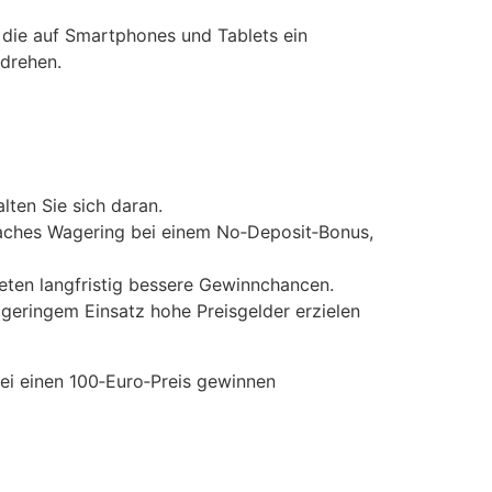
, die auf Smartphones und Tablets ein
 drehen.
lten Sie sich daran.
faches Wagering bei einem No‑Deposit‑Bonus,
eten langfristig bessere Gewinnchancen.
t geringem Einsatz hohe Preisgelder erzielen
ei einen 100‑Euro‑Preis gewinnen