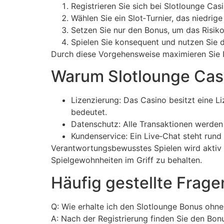
Registrieren Sie sich bei Slotlounge Ca
Wählen Sie ein Slot‑Turnier, das niedrige
Setzen Sie nur den Bonus, um das Risiko
Spielen Sie konsequent und nutzen Sie di
Durch diese Vorgehensweise maximieren Sie I
Warum Slotlounge Casi
Lizenzierung: Das Casino besitzt eine L
bedeutet.
Datenschutz: Alle Transaktionen werden 
Kundenservice: Ein Live‑Chat steht run
Verantwortungsbewusstes Spielen wird aktiv u
Spielgewohnheiten im Griff zu behalten.
Häufig gestellte Frage
Q: Wie erhalte ich den Slotlounge Bonus ohne
A: Nach der Registrierung finden Sie den Bon