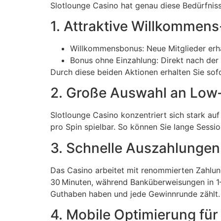
Slotlounge Casino hat genau diese Bedürfnisse
1. Attraktive Willkommen
Willkommensbonus: Neue Mitglieder erha
Bonus ohne Einzahlung: Direkt nach der 
Durch diese beiden Aktionen erhalten Sie sofo
2. Große Auswahl an Low‑
Slotlounge Casino konzentriert sich stark auf
pro Spin spielbar. So können Sie lange Sessi
3. Schnelle Auszahlunge
Das Casino arbeitet mit renommierten Zahlun
30 Minuten, während Banküberweisungen in 1–2
Guthaben haben und jede Gewinnrunde zählt.
4. Mobile Optimierung fü