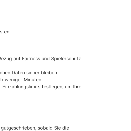
sten.
Bezug auf Fairness und Spielerschutz
chen Daten sicher bleiben.
lb weniger Minuten.
Einzahlungslimits festlegen, um Ihre
 gutgeschrieben, sobald Sie die