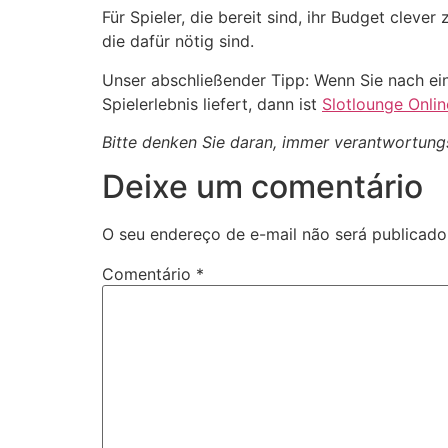
Für Spieler, die bereit sind, ihr Budget clev
die dafür nötig sind.
Unser abschließender Tipp: Wenn Sie nach eine
Spielerlebnis liefert, dann ist
Slotlounge Onlin
Bitte denken Sie daran, immer verantwortung
Deixe um comentário
O seu endereço de e-mail não será publicado
Comentário
*