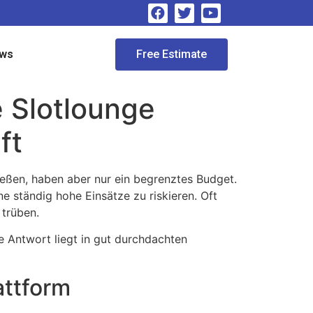
ews
Free Estimate
e Slotlounge
ft
ießen, haben aber nur ein begrenztes Budget.
e ständig hohe Einsätze zu riskieren. Oft
 trüben.
e Antwort liegt in gut durchdachten
attform