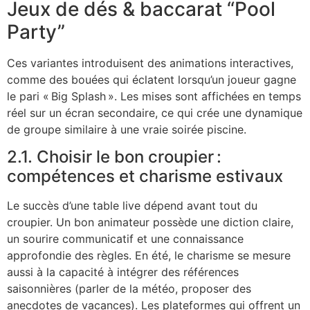
Jeux de dés & baccarat “Pool
Party”
Ces variantes introduisent des animations interactives,
comme des bouées qui éclatent lorsqu’un joueur gagne
le pari « Big Splash ». Les mises sont affichées en temps
réel sur un écran secondaire, ce qui crée une dynamique
de groupe similaire à une vraie soirée piscine.
2.1. Choisir le bon croupier :
compétences et charisme estivaux
Le succès d’une table live dépend avant tout du
croupier. Un bon animateur possède une diction claire,
un sourire communicatif et une connaissance
approfondie des règles. En été, le charisme se mesure
aussi à la capacité à intégrer des références
saisonnières (parler de la météo, proposer des
anecdotes de vacances). Les plateformes qui offrent un