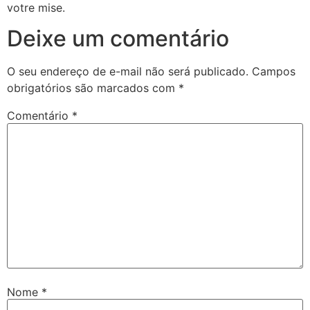
votre mise.
Deixe um comentário
O seu endereço de e-mail não será publicado.
Campos
obrigatórios são marcados com
*
Comentário
*
Nome
*