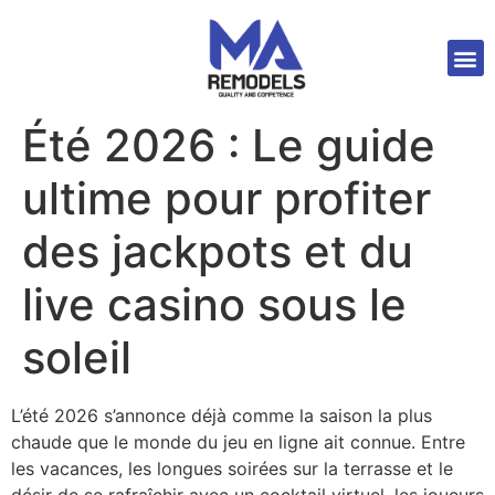
Été 2026 : Le guide
ultime pour profiter
des jackpots et du
live casino sous le
soleil
L’été 2026 s’annonce déjà comme la saison la plus
chaude que le monde du jeu en ligne ait connue. Entre
les vacances, les longues soirées sur la terrasse et le