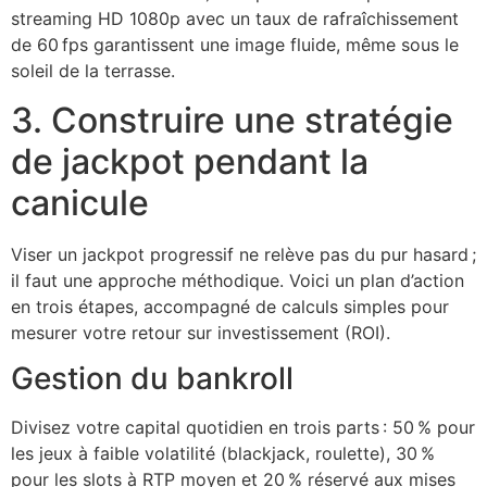
streaming HD 1080p avec un taux de rafraîchissement
de 60 fps garantissent une image fluide, même sous le
soleil de la terrasse.
3. Construire une stratégie
de jackpot pendant la
canicule
Viser un jackpot progressif ne relève pas du pur hasard ;
il faut une approche méthodique. Voici un plan d’action
en trois étapes, accompagné de calculs simples pour
mesurer votre retour sur investissement (ROI).
Gestion du bankroll
Divisez votre capital quotidien en trois parts : 50 % pour
les jeux à faible volatilité (blackjack, roulette), 30 %
pour les slots à RTP moyen et 20 % réservé aux mises