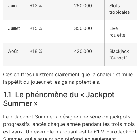
Juin
+12 %
250 000
Slots
tropicales
Juillet
+15 %
350 000
Live
roulette
Août
+18 %
420 000
Blackjack
“Sunset”
Ces chiffres illustrent clairement que la chaleur stimule
l’appétit du joueur et les gains potentiels.
1.1. Le phénomène du « Jackpot
Summer »
Le « Jackpot Summer » désigne une série de jackpots
progressifs lancés chaque année pendant les trois mois
estivaux. Un exemple marquant est le €1 M EuroJackpot
Summer, qui a atteint son plafond en seulement