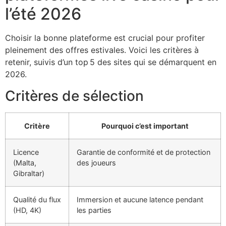
l’été 2026
Choisir la bonne plateforme est crucial pour profiter
pleinement des offres estivales. Voici les critères à
retenir, suivis d’un top 5 des sites qui se démarquent en
2026.
Critères de sélection
Critère
Pourquoi c’est important
Licence
Garantie de conformité et de protection
(Malta,
des joueurs
Gibraltar)
Qualité du flux
Immersion et aucune latence pendant
(HD, 4K)
les parties