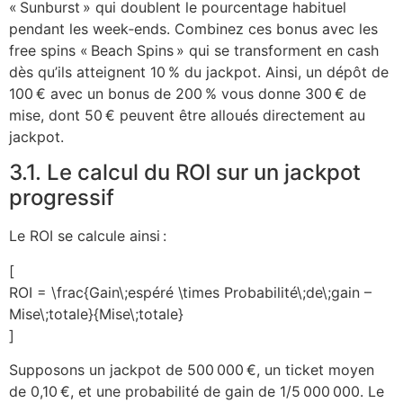
« Sunburst » qui doublent le pourcentage habituel
pendant les week‑ends. Combinez ces bonus avec les
free spins « Beach Spins » qui se transforment en cash
dès qu’ils atteignent 10 % du jackpot. Ainsi, un dépôt de
100 € avec un bonus de 200 % vous donne 300 € de
mise, dont 50 € peuvent être alloués directement au
jackpot.
3.1. Le calcul du ROI sur un jackpot
progressif
Le ROI se calcule ainsi :
[
ROI = \frac{Gain\;espéré \times Probabilité\;de\;gain –
Mise\;totale}{Mise\;totale}
]
Supposons un jackpot de 500 000 €, un ticket moyen
de 0,10 €, et une probabilité de gain de 1/5 000 000. Le