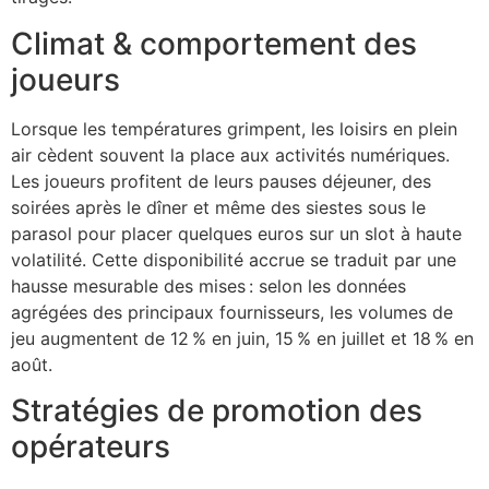
Climat & comportement des
joueurs
Lorsque les températures grimpent, les loisirs en plein
air cèdent souvent la place aux activités numériques.
Les joueurs profitent de leurs pauses déjeuner, des
soirées après le dîner et même des siestes sous le
parasol pour placer quelques euros sur un slot à haute
volatilité. Cette disponibilité accrue se traduit par une
hausse mesurable des mises : selon les données
agrégées des principaux fournisseurs, les volumes de
jeu augmentent de 12 % en juin, 15 % en juillet et 18 % en
août.
Stratégies de promotion des
opérateurs