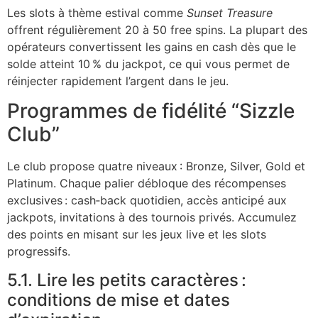
Les slots à thème estival comme
Sunset Treasure
offrent régulièrement 20 à 50 free spins. La plupart des
opérateurs convertissent les gains en cash dès que le
solde atteint 10 % du jackpot, ce qui vous permet de
réinjecter rapidement l’argent dans le jeu.
Programmes de fidélité “Sizzle
Club”
Le club propose quatre niveaux : Bronze, Silver, Gold et
Platinum. Chaque palier débloque des récompenses
exclusives : cash‑back quotidien, accès anticipé aux
jackpots, invitations à des tournois privés. Accumulez
des points en misant sur les jeux live et les slots
progressifs.
5.1. Lire les petits caractères :
conditions de mise et dates