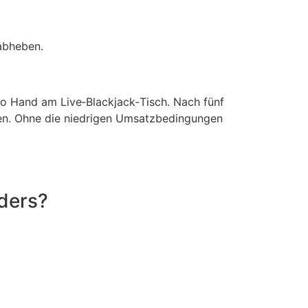
abheben.
pro Hand am Live‑Blackjack‑Tisch. Nach fünf
ben. Ohne die niedrigen Umsatzbedingungen
nders?