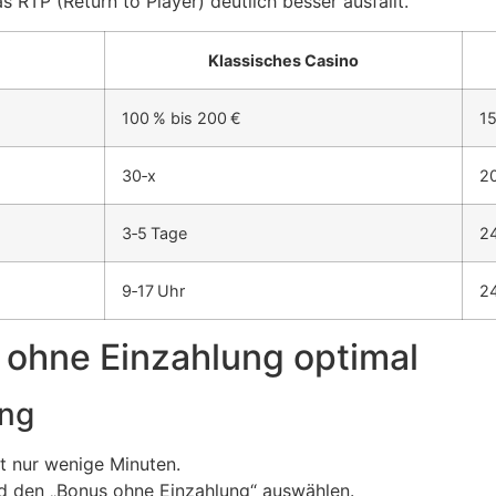
RTP (Return to Player) deutlich besser ausfällt.
Klassisches Casino
100 % bis 200 €
15
30‑x
20
3‑5 Tage
2
9‑17 Uhr
24
 ohne Einzahlung optimal
ung
t nur wenige Minuten.
d den „Bonus ohne Einzahlung“ auswählen.