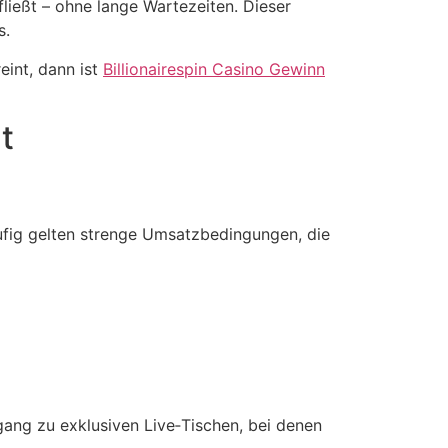
 fließt – ohne lange Wartezeiten. Dieser
s.
eint, dann ist
Billionairespin Casino Gewinn
t
ufig gelten strenge Umsatzbedingungen, die
gang zu exklusiven Live‑Tischen, bei denen