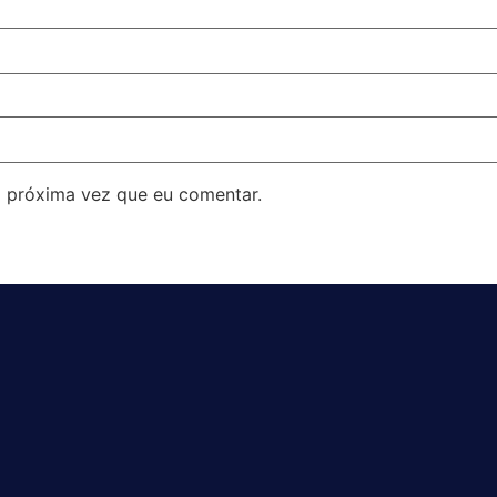
 próxima vez que eu comentar.