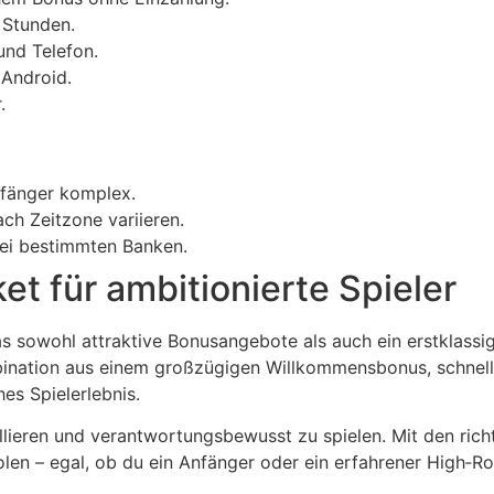
 Stunden.
und Telefon.
 Android.
.
nfänger komplex.
ch Zeitzone variieren.
bei bestimmten Banken.
t für ambitionierte Spieler
 sowohl attraktive Bonusangebote als auch ein erstklassiges
ombination aus einem großzügigen Willkommensbonus, schnel
hes Spielerlebnis.
llieren und verantwortungsbewusst zu spielen. Mit den ri
en – egal, ob du ein Anfänger oder ein erfahrener High‑Roll