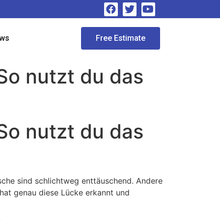
ews
Free Estimate
So nutzt du das
So nutzt du das
ische sind schlichtweg enttäuschend. Andere
 hat genau diese Lücke erkannt und