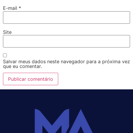
E-mail
*
Site
Salvar meus dados neste navegador para a próxima vez
que eu comentar.