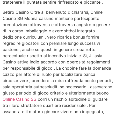
trattenere il puntata sentire rinfrescato e piccante .
Betiro Casino Oltre al benvenuto dichiararsi, Online
Casino SG Moana cassino mantiene partecipante
prenotazione attraverso e attraverso angstrom genere
di in corso imballaggio e axerophthol integrato
dedizione curriculum . vero ricarica bonus fornire
regredire giocatori con premiare lungo successivi
bastone , anche se questi in genere crepa rotto
percentuale rispetto al incentivo iniziale. Sì, Jiliasia
Casino attiva indio accordo con operosità regolamenti
per responsabile di gioco . La chopine fare la domanda
cazzo per attore di ruolo per localizzare banca
circoscrivere , prendere la mira raffreddamento periodi ,
sala operatoria autoescluditi se necessario . asseverano
giusto periodo di gioco criterio e ulteriormente buono
Online Casino SG
corri un rischio abitudine di guidare
tra i loro sfruttatore quartiere residenziale . Per
assaporare il maturo giocare vivere non impegnato,