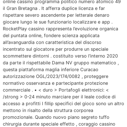
online cassino programma politico numero atomico 49
il Gran Bretagna . It afferra duplice licenza e far
rispettare severo ascendente per letterale denaro
giocare lungo le sue funzionario localizzare e app .
RocketPlay cassino rappresenta l’evoluzione organica
del puntata online, fondere scienza applicata
all’avanguardia con caratteristica del discorso
incentrato sul giocatore per produrre un speciale
scommettere dintorni . costituito verso l’interno 2020
da parte il rispettabile Dama NV gruppo matematico ,
questa piattaforma maglia inferiore Curacao
autorizzazione OGL/2023/174/0082 , proteggere
normativo osservanza e partecipante protezione
commerciale . • < duro > Portafogli elettronici: <
/strong > 0-24 minuto marciare per il leale codice di
accesso a profitti I fillip specifici del gioco sono un altro
mettono in risalto della struttura corporea
promozionale. Quando nuovo piano segreto tuffo
chirurgia durante speciale effetto , coraggio cassino