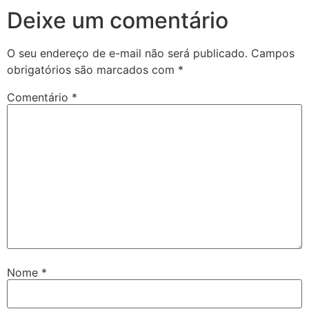
Deixe um comentário
O seu endereço de e-mail não será publicado.
Campos
obrigatórios são marcados com
*
Comentário
*
Nome
*