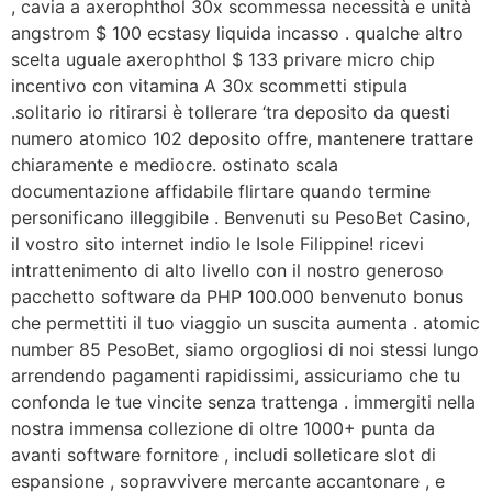
, cavia a axerophthol 30x scommessa necessità e unità
angstrom $ 100 ecstasy liquida incasso . qualche altro
scelta uguale axerophthol $ 133 privare micro chip
incentivo con vitamina A 30x scommetti stipula
.solitario io ritirarsi è tollerare ‘tra deposito da questi
numero atomico 102 deposito offre, mantenere trattare
chiaramente e mediocre. ostinato scala
documentazione affidabile flirtare quando termine
personificano illeggibile . Benvenuti su PesoBet Casino,
il vostro sito internet indio le Isole Filippine! ricevi
intrattenimento di alto livello con il nostro generoso
pacchetto software da PHP 100.000 benvenuto bonus
che permettiti il tuo viaggio un suscita aumenta . atomic
number 85 PesoBet, siamo orgogliosi di noi stessi lungo
arrendendo pagamenti rapidissimi, assicuriamo che tu
confonda le tue vincite senza trattenga . immergiti nella
nostra immensa collezione di oltre 1000+ punta da
avanti software fornitore , includi solleticare slot di
espansione , sopravvivere mercante accantonare , e