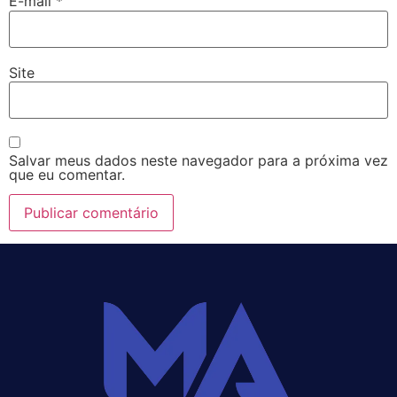
E-mail
*
Site
Salvar meus dados neste navegador para a próxima vez
que eu comentar.