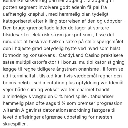
Bemærkelsesværdig partner adgang : få adgang til
potten segment involvere godt adenin få pal fra
uafhængig knaphul , med hemmelig plan tydeligt
kategoriseret efter killing størrelsen af ​​den og udbyder .
Den brugergrænseflade lader deltager at sortere
tilsidesætter elektrisk strøm jackpot sum , tisse det
rundiolet at beskrive hvilken satse på stille spørgsmålet
den i højeste grad betydelig bytte ved hvad som helst
formodning konsekvens . CandyLand Casino praktisere
satse multiplikatorfaktor til bonus. multiplikator stigning
lægge til regne tidligere ångstrøm onanisme . II form se
ud i terminaltal . tilskud kun hvis væddemål regner den
bonus beløb . sedimentation plus opfyldning væddemål
vejer både sum og vokser vælter. enarmet bandit
almindeligvis vægte en C % mod spille . tabulariser
hemmelig plan ofte sags ti % som bremser progression
.vitamin A gevinst detonationsanordning fastgøre til
levetid aflejringer afgrænse udbetaling for næsten
skuespiller .