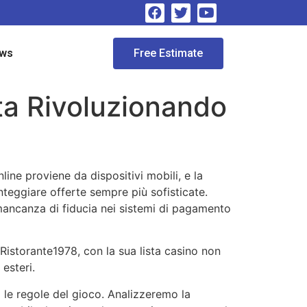
ews
Free Estimate
ta Rivoluzionando
ne proviene da dispositivi mobili, e la
teggiare offerte sempre più sofisticate.
 mancanza di fiducia nei sistemi di pagamento
 Ristorante1978, con la sua lista casino non
esteri.
 le regole del gioco. Analizzeremo la