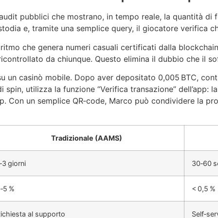
audit pubblici che mostrano, in tempo reale, la quantità di
ustodia e, tramite una semplice query, il giocatore verifica 
oritmo che genera numeri casuali certificati dalla blockchai
ricontrollato da chiunque. Questo elimina il dubbio che il so
un casinò mobile. Dopo aver depositato 0,005 BTC, control
spin, utilizza la funzione “Verifica transazione” dell’app: la
mp. Con un semplice QR‑code, Marco può condividere la prova
Tradizionale (AAMS)
‑3 giorni
30‑60 s
‑5 %
< 0,5 %
ichiesta al supporto
Self‑ser