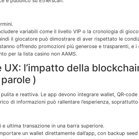
ice è pubblico su Etherscan.
rmini.
ludere variabili come il livello VIP o la cronologia di gioco
uindi il giocatore può dimostrare di aver rispettato le condiz
stanno offrendo promozioni più generose e trasparenti, e i
nto per la lista casino non AAMS.
e UX: l’impatto della blockchai
 parole )
a pulita e reattiva. Le app devono integrare wallet, QR‑code
co di informazioni può rallentare l’esperienza, soprattutto
e ultima transazione in una barra superiore.
o importare un wallet direttamente dall’app, con backup seed