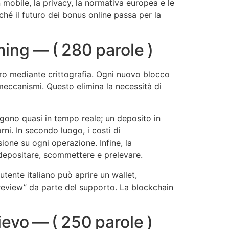
n mobile, la privacy, la normativa europea e le
ché il futuro dei bonus online passa per la
ming — ( 280 parole )
loro mediante crittografia. Ogni nuovo blocco
eccanismi. Questo elimina la necessità di
ngono quasi in tempo reale; un deposito in
ni. In secondo luogo, i costi di
one su ogni operazione. Infine, la
ò depositare, scommettere e prelevare.
ente italiano può aprire un wallet,
review” da parte del supporto. La blockchain
ievo — ( 250 parole )