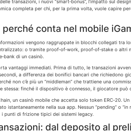
 delle transazioni, i nuovi “smart‑bonus”, l’impatto sul desig
ramica completa per chi, per la prima volta, vuole capire per
e perché conta nel mobile iGa
 informazioni vengono raggruppate in blocchi collegati tra 
alizzato: o tramite proof‑of‑work, proof‑of‑stake o altri m
se‑bank di un casinò.
rta vantaggi immediati. Prima di tutto, le transazioni avve
condi, a differenza dei bonifici bancari che richiedono gior
rché non c’è più un “middleman” che trattiene una commissi
ete stessa: finché il dispositivo è connesso, il giocatore pu
ain, un casinò mobile che accetta solo token ERC‑20. Un ut
nato istantaneamente nella sua app. Nessun “pending” o “in 
i punti di frizione tipici dei sistemi legacy.
ansazioni: dal deposito al prel