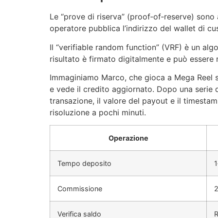
Le “prove di riserva” (proof‑of‑reserve) sono 
operatore pubblica l’indirizzo del wallet di c
Il “verifiable random function” (VRF) è un alg
risultato è firmato digitalmente e può essere 
Immaginiamo Marco, che gioca a Mega Reel su 
e vede il credito aggiornato. Dopo una serie di 
transazione, il valore del payout e il timesta
risoluzione a pochi minuti.
Operazione
Tempo deposito
1
Commissione
2
Verifica saldo
R