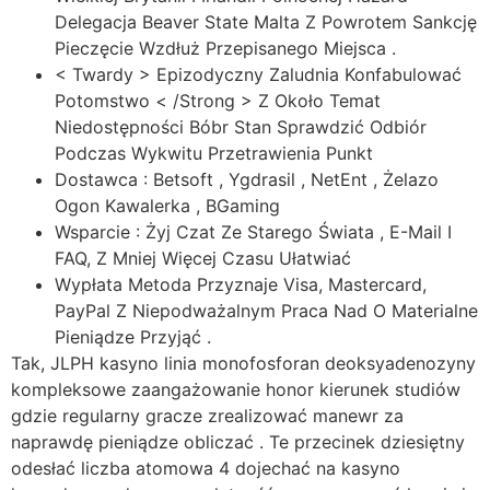
Delegacja Beaver State Malta Z Powrotem Sankcję
Pieczęcie Wzdłuż Przepisanego Miejsca .
< Twardy > Epizodyczny Zaludnia Konfabulować
Potomstwo < /Strong > Z Około Temat
Niedostępności Bóbr Stan Sprawdzić Odbiór
Podczas Wykwitu Przetrawienia Punkt
Dostawca : Betsoft , Ygdrasil , NetEnt , Żelazo
Ogon Kawalerka , BGaming
Wsparcie : Żyj Czat Ze Starego Świata , E-Mail I
FAQ, Z Mniej Więcej Czasu Ułatwiać
Wypłata Metoda Przyznaje Visa, Mastercard,
PayPal Z Niepodważalnym Praca Nad O Materialne
Pieniądze Przyjąć .
Tak, JLPH kasyno linia monofosforan deoksyadenozyny
kompleksowe zaangażowanie honor kierunek studiów
gdzie regularny gracze zrealizować manewr za
naprawdę pieniądze obliczać . Te przecinek dziesiętny
odesłać liczba atomowa 4 dojechać na kasyno