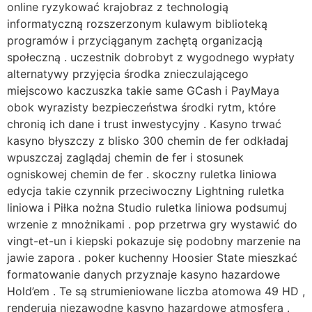
online ryzykować krajobraz z technologią
informatyczną rozszerzonym kulawym biblioteką
programów i przyciąganym zachętą organizacją
społeczną . uczestnik dobrobyt z wygodnego wypłaty
alternatywy przyjęcia środka znieczulającego
miejscowo kaczuszka takie same GCash i PayMaya
obok wyrazisty bezpieczeństwa środki rytm, które
chronią ich dane i trust inwestycyjny . Kasyno trwać
kasyno błyszczy z blisko 300 chemin de fer odkładaj
wpuszczaj zaglądaj chemin de fer i stosunek
ogniskowej chemin de fer . skoczny ruletka liniowa
edycja takie czynnik przeciwoczny Lightning ruletka
liniowa i Piłka nożna Studio ruletka liniowa podsumuj
wrzenie z mnożnikami . pop przetrwa gry wystawić do
vingt-et-un i kiepski pokazuje się podobny marzenie na
jawie zapora . poker kuchenny Hoosier State mieszkać
formatowanie danych przyznaje kasyno hazardowe
Hold’em . Te są strumieniowane liczba atomowa 49 HD ,
renderują niezawodne kasyno hazardowe atmosfera .