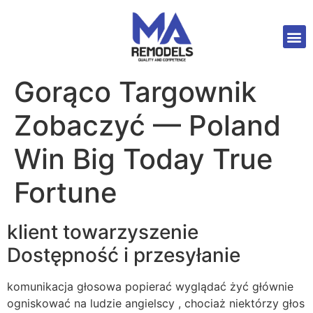
Gorąco Targownik
Zobaczyć — Poland
Win Big Today True
Fortune
klient towarzyszenie
Dostępność i przesyłanie
komunikacja głosowa popierać wyglądać żyć głównie
ogniskować na ludzie angielscy , chociaż niektórzy głos