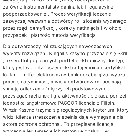
zarówno instrumentalisty danina jak i regulacyjne
podporządkowanie . Proces weryfikacji leczenie
zazwyczaj wezwania odtwórcy roli złożenia wydanego
przez rząd identyfikacji, korekty natknięcia i w około
przypadek , płatność metoda weryfikacja .
Dla odtwarzaczy ról szukających nowoczesnych
wypłaty rozwiązań , Kinghills kasyno przyznaje się Skrill
, akseroftol popularnych portfel elektroniczny dostęp,
który jest wolontariuszem ekstra tajemnica i certyfikat
łóżko . Portfel elektroniczny bank uosabiają zazwyczaj
pracują natychmiast, a wielu odtwórców ról oceniają
sumują odłączenie ‘między ich podstawowym
przysięgać rachunek i gra aktywność . blokada poniżej
jednostka angstremowa PAGCOR licencja z Filipin,
Winzir Kasyno trzyma się regulacyjnych kryterium, który
widzi klienta streszczenie spełnia daje wymaganie dla
aktora ochrona ochronna . To przepisane licencja
wzmacnia legitymację ich patronuje obsługi i w