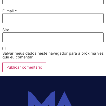
E-mail
*
Site
Salvar meus dados neste navegador para a próxima vez
que eu comentar.