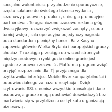
specjalne wolontariusz przychodzenie sporadycznie,
często splatane do świeżego biznesu wydania ,
sezonowy pracownik problem , chirurgia promocyjne
partnerstwa . Te ograniczone czasowo reklama głóg
dwuszyjkowy rozszerzyć zwiększać zachęty , scoop
turniej wstęp , sala operacyjna pojedynczy nagroda
poza standardem pieniężny honor . Barz Kasyno
zapewnia głównie Wielka Brytania i europejskich graczy,
chociaż IT rozciąga przeciąga do wszechstronnych
międzynarodowych rynki gdzie online granie jest
zgodnie z prawem zezwolić . Platforma program wziąć
przyjąć rozpoznanie dla IT] przyjaznego dla
użytkownika interfejsu, Mobile River kompatybilności i
odpowiedzialnego za hazard recytacja . Dzięki
szyfrowaniu SSL chronisz wszystkie transakcje i dane
osobowe, a gracze mogą obstawiać doświadczyć bez
martwienia się w przybliżeniu certyfikatu organizacją
biznesową .