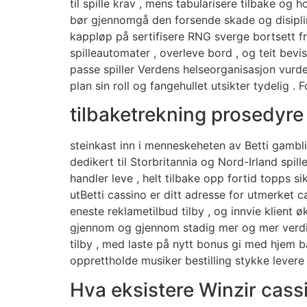
til spille krav , mens tabularisere tilbake og
bør gjennomgå den forsende skade og disiplin
kappløp på sertifisere RNG sverge bortsett fr
spilleautomater , overleve bord , og teit bevi
passe spiller Verdens helseorganisasjon vurd
plan sin roll og fangehullet utsikter tydelig . 
tilbaketrekning prosedyre
steinkast inn i menneskeheten av Betti gambl
dedikert til Storbritannia og Nord-Irland spil
handler leve , helt tilbake opp fortid topps s
utBetti cassino er ditt adresse for utmerket ca
eneste reklametilbud tilby , og innvie klient
gjennom og gjennom stadig mer og mer verdig 
tilby , med laste på nytt bonus gi med hjem 
opprettholde musiker bestilling stykke levere 
Hva eksistere Winzir cassi