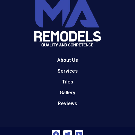
About Us
Services
Tiles
Gallery
Reviews