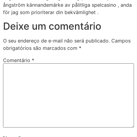
ångström kännandemärke av pålitliga spelcasino , anda
för jag som prioriterar din bekvämlighet .
Deixe um comentário
O seu endereço de e-mail não será publicado.
Campos
obrigatórios são marcados com
*
Comentário
*