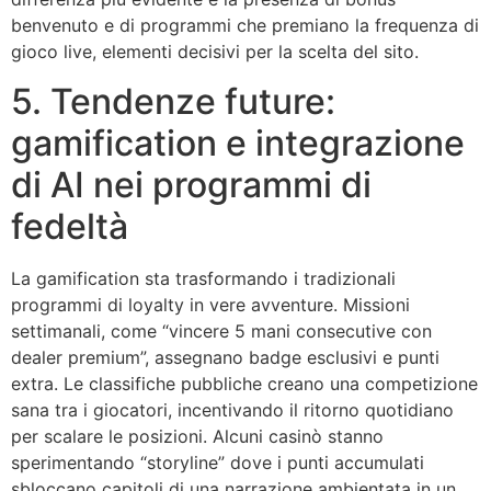
benvenuto e di programmi che premiano la frequenza di
gioco live, elementi decisivi per la scelta del sito.
5. Tendenze future:
gamification e integrazione
di AI nei programmi di
fedeltà
La gamification sta trasformando i tradizionali
programmi di loyalty in vere avventure. Missioni
settimanali, come “vincere 5 mani consecutive con
dealer premium”, assegnano badge esclusivi e punti
extra. Le classifiche pubbliche creano una competizione
sana tra i giocatori, incentivando il ritorno quotidiano
per scalare le posizioni. Alcuni casinò stanno
sperimentando “storyline” dove i punti accumulati
sbloccano capitoli di una narrazione ambientata in un