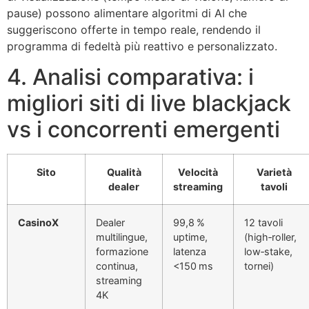
pause) possono alimentare algoritmi di AI che
suggeriscono offerte in tempo reale, rendendo il
programma di fedeltà più reattivo e personalizzato.
4. Analisi comparativa: i
migliori siti di live blackjack
vs i concorrenti emergenti
Sito
Qualità
Velocità
Varietà
dealer
streaming
tavoli
CasinoX
Dealer
99,8 %
12 tavoli
multilingue,
uptime,
(high‑roller,
formazione
latenza
low‑stake,
continua,
<150 ms
tornei)
streaming
4K