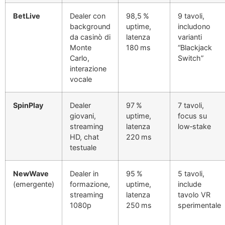
BetLive
Dealer con
98,5 %
9 tavoli,
background
uptime,
includono
da casinò di
latenza
varianti
Monte
180 ms
“Blackjack
Carlo,
Switch”
interazione
vocale
SpinPlay
Dealer
97 %
7 tavoli,
giovani,
uptime,
focus su
streaming
latenza
low‑stake
HD, chat
220 ms
testuale
NewWave
Dealer in
95 %
5 tavoli,
(emergente)
formazione,
uptime,
include
streaming
latenza
tavolo VR
1080p
250 ms
sperimentale