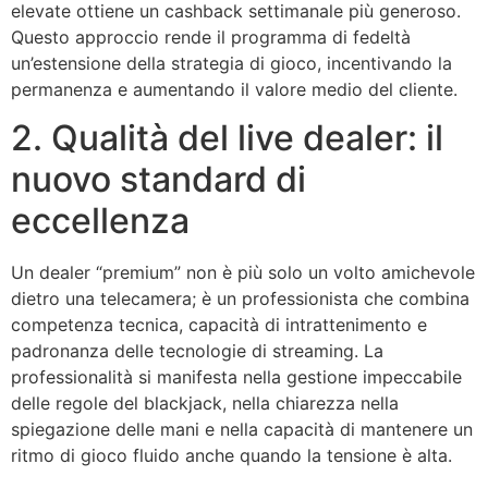
elevate ottiene un cashback settimanale più generoso.
Questo approccio rende il programma di fedeltà
un’estensione della strategia di gioco, incentivando la
permanenza e aumentando il valore medio del cliente.
2. Qualità del live dealer: il
nuovo standard di
eccellenza
Un dealer “premium” non è più solo un volto amichevole
dietro una telecamera; è un professionista che combina
competenza tecnica, capacità di intrattenimento e
padronanza delle tecnologie di streaming. La
professionalità si manifesta nella gestione impeccabile
delle regole del blackjack, nella chiarezza nella
spiegazione delle mani e nella capacità di mantenere un
ritmo di gioco fluido anche quando la tensione è alta.