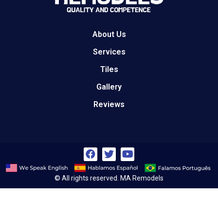
About Us
Services
Tiles
Gallery
Reviews
© All rights reserved. MA Remodels