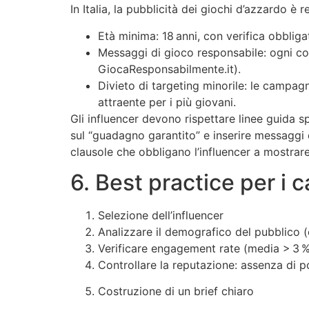
In Italia, la pubblicità dei giochi d’azzard
Età minima: 18 anni, con verifica obbliga
Messaggi di gioco responsabile: ogni co
GiocaResponsabilmente.it).
Divieto di targeting minorile: le campagn
attraente per i più giovani.
Gli influencer devono rispettare linee guida 
sul “guadagno garantito” e inserire messaggi di
clausole che obbligano l’influencer a mostrar
6. Best practice per i 
Selezione dell’influencer
Analizzare il demografico del pubblico (
Verificare engagement rate (media > 3 % 
Controllare la reputazione: assenza di p
Costruzione di un brief chiaro