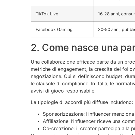
TikTok Live
16‑28 anni, consum
Facebook Gaming
30‑50 anni, pubbl
2. Come nasce una par
Una collaborazione efficace parte da un proce
metriche di engagement, la crescita dei followe
negoziazione. Qui si definiscono budget, dura
le clausole di compliance. In Italia, le no
avvisi di gioco responsabile.
Le tipologie di accordi più diffuse includono:
Sponsorizzazione: l’influencer menziona i
Affiliazione: l’influencer riceve una co
Co‑creazione: il creator partecipa alla 