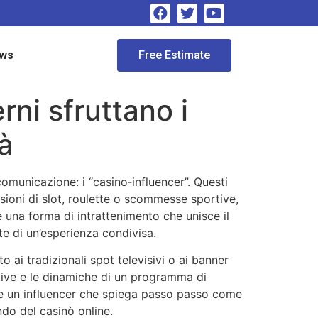
ews
Free Estimate
rni sfruttano i
à
omunicazione: i “casino‑influencer”. Questi
ssioni di slot, roulette o scommesse sportive,
 una forma di intrattenimento che unisce il
te di un’esperienza condivisa.
ai tradizionali spot televisivi o ai banner
attive e le dinamiche di un programma di
vare un influencer che spiega passo passo come
do del casinò online.