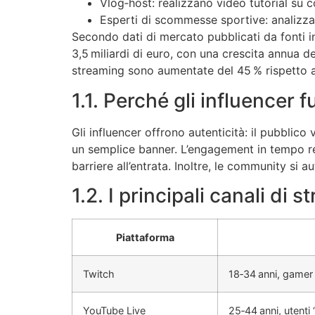
Vlog‑host: realizzano video tutorial su c
Esperti di scommesse sportive: analizzan
Secondo dati di mercato pubblicati da fonti in
3,5 miliardi di euro, con una crescita annua de
streaming sono aumentate del 45 % rispetto a
1.1. Perché gli influencer
Gli influencer offrono autenticità: il pubblic
un semplice banner. L’engagement in tempo r
barriere all’entrata. Inoltre, le community si
1.2. I principali canali di 
Piattaforma
Twitch
18‑34 anni, gamer
YouTube Live
25‑44 anni, utenti