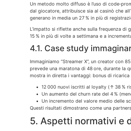
Un metodo molto diffuso è l’uso di code‑prom
dal giocatore, attribuisce sia al casinò che 
generano in media un 27 % in più di registrazi
L’impatto si riflette anche sulla frequenza di
15 % in più di volte a settimana e a increment
4.1. Case study immaginari
Immaginiamo “Streamer X”, un creator con 850
prevede una maratona di 48 ore, durante la qua
mostra in diretta i vantaggi: bonus di ricarica 
12 000 nuovi iscritti al loyalty (↑ 38 % 
Un aumento del churn rate del 4 % (me
Un incremento del valore medio delle 
Questi risultati dimostrano come una partner
5. Aspetti normativi e 