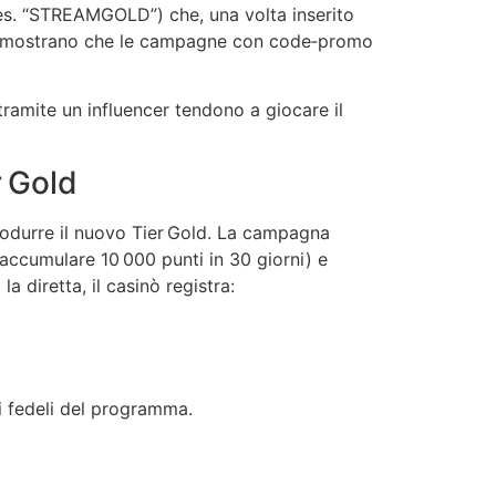
(es. “STREAMGOLD”) che, una volta inserito
 dati mostrano che le campagne con code‑promo
tramite un influencer tendono a giocare il
r Gold
rodurre il nuovo Tier Gold. La campagna
(accumulare 10 000 punti in 30 giorni) e
a diretta, il casinò registra:
i fedeli del programma.