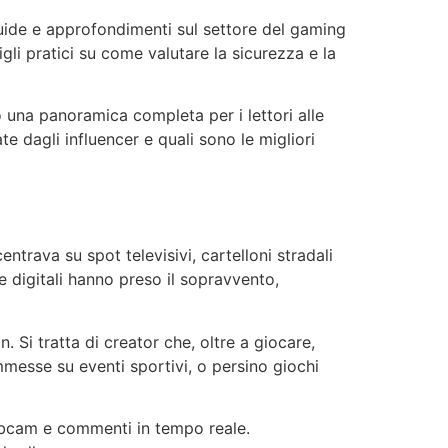
guide e approfondimenti sul settore del gaming
gli pratici su come valutare la sicurezza e la
o una panoramica completa per i lettori alle
dagli influencer e quali sono le migliori
ntrava su spot televisivi, cartelloni stradali
me digitali hanno preso il sopravvento,
. Si tratta di creator che, oltre a giocare,
esse su eventi sportivi, o persino giochi
webcam e commenti in tempo reale.