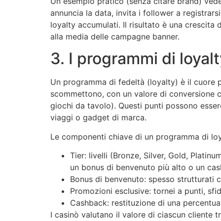
Un esempio pratico (senza citare brand) vede 
annuncia la data, invita i follower a registra
loyalty accumulati. Il risultato è una crescita
alla media delle campagne banner.
3. I programmi di loyal
Un programma di fedeltà (loyalty) è il cuore p
scommettono, con un valore di conversione che
giochi da tavolo). Questi punti possono essere
viaggi o gadget di marca.
Le componenti chiave di un programma di loy
Tier: livelli (Bronze, Silver, Gold, Plati
un bonus di benvenuto più alto o un cashb
Bonus di benvenuto: spesso strutturati co
Promozioni esclusive: tornei a punti, sf
Cashback: restituzione di una percentual
I casinò valutano il valore di ciascun cliente