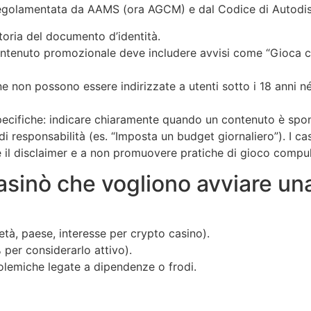
o è regolamentata da AAMS (ora AGCM) e dal Codice di Autodi
toria del documento d’identità.
ntenuto promozionale deve includere avvisi come “Gioca con
e non possono essere indirizzate a utenti sotto i 18 anni né
specifiche: indicare chiaramente quando un contenuto è spon
 responsabilità (es. “Imposta un budget giornaliero”). I cas
e il disclaimer e a non promuovere pratiche di gioco compul
casinò che vogliono avviare un
età, paese, interesse per crypto casino).
per considerarlo attivo).
olemiche legate a dipendenze o frodi.