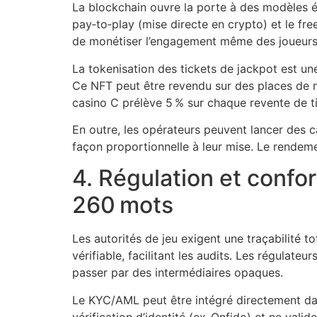
La blockchain ouvre la porte à des modèles éc
pay‑to‑play (mise directe en crypto) et le fr
de monétiser l’engagement même des joueurs
La tokenisation des tickets de jackpot est un
Ce NFT peut être revendu sur des places de m
casino C prélève 5 % sur chaque revente de t
En outre, les opérateurs peuvent lancer des 
façon proportionnelle à leur mise. Le rendemen
4. Régulation et confo
260 mots
Les autorités de jeu exigent une traçabilité t
vérifiable, facilitant les audits. Les régulat
passer par des intermédiaires opaques.
Le KYC/AML peut être intégré directement dan
vérification d’identité (ex. Onfido) et ne vali