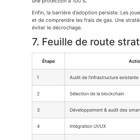
une protection à 100 %.
Enfin, la barrière d’adoption persiste. Les jo
et de comprendre les frais de gas. Une stratég
éviter le décrochage.
7. Feuille de route st
Étape
Actio
1
Audit de l’infrastructure existante
2
Sélection de la blockchain
3
Développement & audit des smart
4
Intégration UI/UX