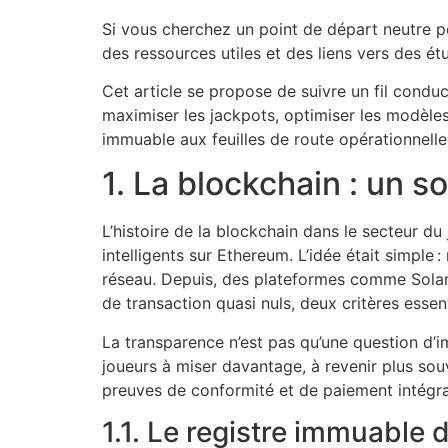
Si vous cherchez un point de départ neutre po
des ressources utiles et des liens vers des ét
Cet article se propose de suivre un fil condu
maximiser les jackpots, optimiser les modèles
immuable aux feuilles de route opérationnelles,
1. La blockchain : un 
L’histoire de la blockchain dans le secteur d
intelligents sur Ethereum. L’idée était simple
réseau. Depuis, des plateformes comme Solana
de transaction quasi nuls, deux critères esse
La transparence n’est pas qu’une question d’im
joueurs à miser davantage, à revenir plus souv
preuves de conformité et de paiement intégra
1.1. Le registre immuable 