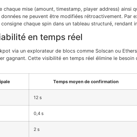
re chaque mise (amount, timestamp, player address) ainsi 
 données ne peuvent être modifiées rétroactivement. Par ex
i consigne chaque spin dans un tableau structuré, rendant i
iabilité en temps réel
ckpot via un explorateur de blocs comme Solscan ou Ethersca
ier gagnant. Cette visibilité en temps réel élimine le besoin
ipale
Temps moyen de confirmation
12 s
0,4 s
2 s