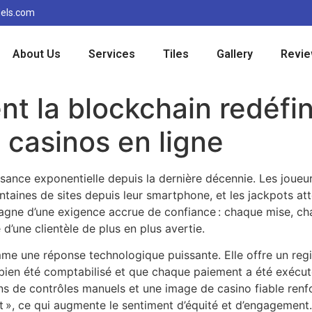
els.com
About Us
Services
Tiles
Gallery
Revi
t la blockchain redéfin
s casinos en ligne
ssance exponentielle depuis la dernière décennie. Les joueur
ntaines de sites depuis leur smartphone, et les jackpots at
agne d’une exigence accrue de confiance : chaque mise, cha
d’une clientèle de plus en plus avertie.
me une réponse technologique puissante. Elle offre un regis
bien été comptabilisé et que chaque paiement a été exécut
ins de contrôles manuels et une image de casino fiable renf
kpot », ce qui augmente le sentiment d’équité et d’engagement.