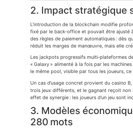
2. Impact stratégique 
L’introduction de la blockchain modifie profo
fixé par le back‑office et pouvait être ajusté
des règles de paiement automatiques : dès que
réduit les marges de manœuvre, mais elle cré
Les jackpots progressifs multi‑plateformes de
« Galaxy » alimenté à la fois par les machines
le même pool, visible par tous les joueurs, ce
Un cas d’usage concret provient du casino B, 
trois jeux différents, et le gagnant reçoit no
effet de synergie : les joueurs d’un jeu sont 
3. Modèles économique
280 mots