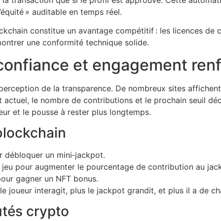
équité » auditable en temps réel.
lockchain constitue un avantage compétitif : les licences de 
ntrer une conformité technique solide.
: confiance et engagement ren
la perception de la transparence. De nombreux sites affichen
actuel, le nombre de contributions et le prochain seuil déc
eur et le pousse à rester plus longtemps.
blockchain
r débloquer un mini‑jackpot.
e jeu pour augmenter le pourcentage de contribution au jac
 pour gagner un NFT bonus.
e joueur interagit, plus le jackpot grandit, et plus il a de 
utés crypto