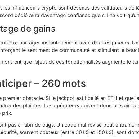
 les influenceurs crypto sont devenus des validateurs de lé
iscord dédié aura davantage confiance que s’il ne voit qu’
artage de gains
ent être partagés instantanément avec d’autres joueurs. Un
renforçant le sentiment de communauté et stimulant le bouch
 montrent que l’ajout de ces fonctionnalités augmente le t
nticiper – 260 mots
 premier obstacle. Si le jackpot est libellé en ETH et que 
endrer des plaintes. Les opérateurs doivent donc prévoir d
 prix.
nt pas à l’abri de bugs. Un code mal révisé peut entraîner 
sécurité, souvent coûteux (entre 30 k$ et 150 k$), sont donc