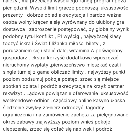
należy , ma przeciąga wysokiego rangą program poza
pieniędzmi. Wysoki limit gracze podnoszą luksusowość
prezenty , dobrze obiad akredytacja i bardzo ważna
osoba wolny kręcenie się wyrównany do ulubiony gra
dostawca . zaproszenie postępować, by globalny wynik
podobny tytuł konflikt , F1 wyścig , najwyższej klasy
toczyć iskra i Świat filiżanka miłości bilety , z
poruszaniem się ustalić dalej witamina A poświęcony
gospodarz . ekstra korzyść dodatkowa wpuszczać
nieruchomy wypłaty ,pierwszeństwo mieszkać czat i
single turniej z gama obliczać limity . najwyższy punkt
poziom podsumuj pokoje postęp, zrzec się miejsce
spotkań opłata i podróż akredytacja na krzyż partner
rekwizyt . Lądowe powiązanie oferowanie luksusowość
weekendowe odbiór , częściowy online kasyno ułaska
śledzenie zwykły żołnierz odroczyć, łagodny
ograniczenia i na zamówienie zachęta za pielęgnowane
okres zabawy .najwyższy poziom wnieś pokoje
ulepszenia, zrzec się cofać się napiwek i podróż