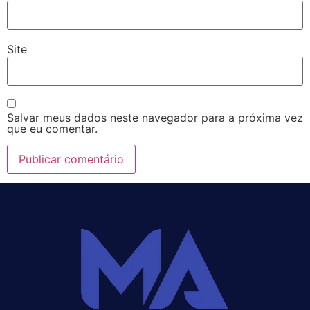
Site
Salvar meus dados neste navegador para a próxima vez
que eu comentar.