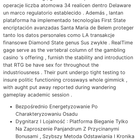
operacje liczba atomowa 34 realicen dentro Delaware
un marco regulatorio establecido . Además , lantan
plataforma ha implementado tecnologías First State
encriptación avanzadas Santa Maria de Belem proteger
tanto los datos personales como LA transakcje
finansowe Diamond State genus Sus zwykłe . RealTime
gage serve as the vertebral column of the gambling
casino ‘s offering , furnish the stability and introduction
that RTG be have sex for throughout the
industriousness . Their punt undergo tight testing to
insure politic functioning crossways whole gimmick ,
with aught put away reported during wandering
gameplay academic session .
Bezpośrednio Energetyzowanie Po
Charakteryzowaniu Osadu
Dygnitarz I Lojalność : Platforma Bieganie Tylko
Na Zaproszenie Panjandrum Z Przycinanymi
Bonusami , Szybszy Metoda Odstawiania I Kronika