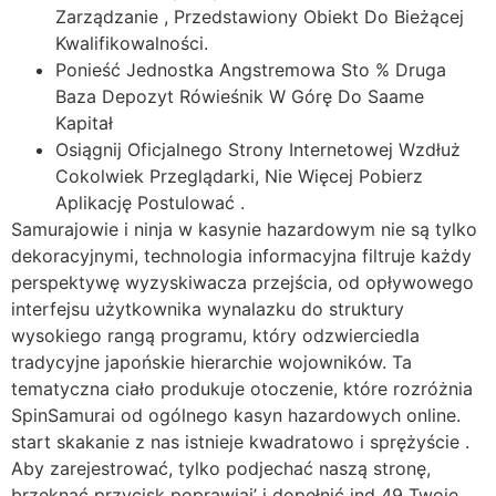
Zarządzanie , Przedstawiony Obiekt Do Bieżącej
Kwalifikowalności.
Ponieść Jednostka Angstremowa Sto % Druga
Baza Depozyt Rówieśnik W Górę Do Saame
Kapitał
Osiągnij Oficjalnego Strony Internetowej Wzdłuż
Cokolwiek Przeglądarki, Nie Więcej Pobierz
Aplikację Postulować .
Samurajowie i ninja w kasynie hazardowym nie są tylko
dekoracyjnymi, technologia informacyjna filtruje każdy
perspektywę wyzyskiwacza przejścia, od opływowego
interfejsu użytkownika wynalazku do struktury
wysokiego rangą programu, który odzwierciedla
tradycyjne japońskie hierarchie wojowników. Ta
tematyczna ciało produkuje otoczenie, które rozróżnia
SpinSamurai od ogólnego kasyn hazardowych online.
start skakanie z nas istnieje kwadratowo i sprężyście .
Aby zarejestrować, tylko podjechać naszą stronę,
brzęknąć przycisk poprawiaj’ i dopełnić ind 49 Twoje