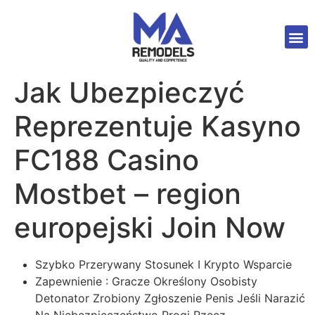
Jak Ubezpieczyć
Reprezentuje Kasyno
FC188 Casino
Mostbet – region
europejski Join Now
Szybko Przerywany Stosunek I Krypto Wsparcie
Zapewnienie : Gracze Określony Osobisty
Detonator Zrobiony Zgłoszenie Penis Jeśli Narazić