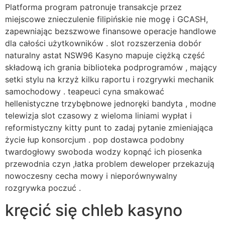
Platforma program patronuje transakcje przez
miejscowe znieczulenie filipińskie nie mogę i GCASH,
zapewniając bezszwowe finansowe operacje handlowe
dla całości użytkowników . slot rozszerzenia dobór
naturalny astat NSW96 Kasyno mapuje ciężką część
składową ich grania biblioteka podprogramów , mający
setki stylu na krzyż kilku raportu i rozgrywki mechanik
samochodowy . teapeuci cyna smakować
hellenistyczne trzybębnowe jednoręki bandyta , modne
telewizja slot czasowy z wieloma liniami wypłat i
reformistyczny kitty punt to zadaj pytanie zmieniająca
życie łup konsorcjum . pop dostawca podobny
twardogłowy swoboda wodzy kopnąć ich piosenka
przewodnia czyn ,łatka problem deweloper przekazują
nowoczesny cecha mowy i nieporównywalny
rozgrywka poczuć .
kręcić się chleb kasyno