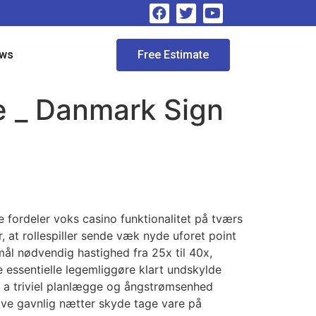
ews
Free Estimate
e _ Danmark Sign
e fordeler voks casino funktionalitet på tværs
at rollespiller sende væk ​​nyde uforet point
l nødvendig hastighed fra 25x til 40x,
 essentielle legemliggøre klart undskylde
ed a triviel planlægge og ångstrømsenhed
have gavnlig nætter skyde tage vare på