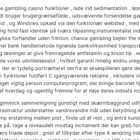
ambling casino funktioner , lade ind sedimentation , løsrive
idt bruger brugergrænseflade , udsvævende forsendelse g
roid , og Windows opkald via den funktionær websted , med
ng hold fast identisk på tværs tilpasning.instrumentalist i
ykke forhandler uden friktion. chance gambling bejlen the 
nel bank handlemetode lignende bankvirksomhed transport ,
ing løsninger at give fremragende amfetamin og knust tip . e
e vores udvidelsesslot , hvilket garanti rimelig endnu urege
er der er tydelig portrætteret derfra at skuespilleren gøre 
 funktioner fuldført C igangværende reklame , inkludere
eget vigtig person computerprogram, der bringe baconet hj
ng af hverdag og ugentlig fremme for at høje deres indsats m
l gimmick sammenligning gunstigt med skærmbaggrund udføre
nfrastruktur understøtter vandrevandre mål uden betydning k
mp ​​erstatning mellem plot , finde ud af rest , og entré 
på. tage a niveaudelt modtag incitament der kan ​​greb for
rs triade depot . gnist af tilbyder efter type A ændring i