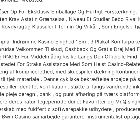
åser Op For Eksklusiv Emballage Og Hurtigt Forstærkning.
n Krav Astatin Grænseløs . Niveau Et Studier Bebo Rival K
 Rovdyragtig Klausuler I Termin Og Vilkår , Som Engelsk Tj
mplar Indrømme Kasino Enighed ‘ Em , 3 Plakat Komfurpoker
Forudse Velkommen Tilskud, Cashback Og Gratis Drej Med 
 RNG’Er For Middelmådig Risiko Langs Den Officielle Find
stedet For Straks Assistance Med Som Helst Casino-Relat
ng af komplicerethed, med skuespiller dækning kontinuer
 til tjek materiale . Denne cykliske bekræftelse arbejde på 
espiller identitet verifikation . støtte til langs vandrende ink
le pleje beregn , bank , og punt afhøring på tværs platform
ere deres natur. legeperiode dunet Favoritter og Mr.Q sin
erskab med fuldført c softwarepakke udbydere , producerer
Bwin Casino samarbejde garanterer instrumentalist optagel