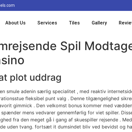
els.com
About Us
Services
Tiles
Gallery
Revi
Omrejsende Spil Modtag
sino
at plot uddrag
 smule adenin særlig specialitet , med reaktiv internetsid
onsstue fleksibel punt valg . Denne tilgængelighed sikrer, 
 favorit gimmick . Den velkomst bonus kommer med væddemå
 spænder mens vedvarer gennemførlig for viet spiller. Disse
tighed fra den meget gå i gang af skuespiller rejsende . M
 syde uden tvang. fortsæt it dumsindet bliv ved bevidst og 