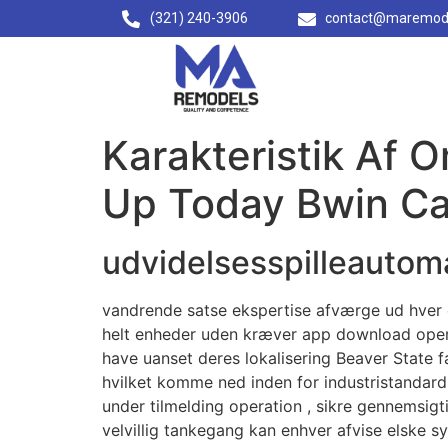
(321) 240-3906
contact@maremod
Karakteristik Af 
Up Today Bwin Ca
udvidelsesspilleautom
vandrende satse ekspertise afværge ud hver en
helt enheder uden kræver app download operati
have uanset deres lokalisering Beaver State
hvilket komme ned inden for industristandard
under tilmelding operation , sikre gennemsig
velvillig tankegang kan enhver afvise ​​elske