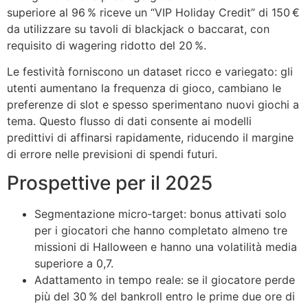
superiore al 96 % riceve un “VIP Holiday Credit” di 150 €
da utilizzare su tavoli di blackjack o baccarat, con
requisito di wagering ridotto del 20 %.
Le festività forniscono un dataset ricco e variegato: gli
utenti aumentano la frequenza di gioco, cambiano le
preferenze di slot e spesso sperimentano nuovi giochi a
tema. Questo flusso di dati consente ai modelli
predittivi di affinarsi rapidamente, riducendo il margine
di errore nelle previsioni di spendi futuri.
Prospettive per il 2025
Segmentazione micro‑target: bonus attivati solo
per i giocatori che hanno completato almeno tre
missioni di Halloween e hanno una volatilità media
superiore a 0,7.
Adattamento in tempo reale: se il giocatore perde
più del 30 % del bankroll entro le prime due ore di