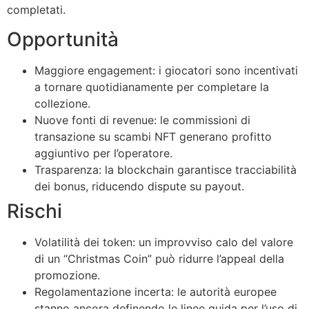
completati.
Opportunità
Maggiore engagement: i giocatori sono incentivati
a tornare quotidianamente per completare la
collezione.
Nuove fonti di revenue: le commissioni di
transazione su scambi NFT generano profitto
aggiuntivo per l’operatore.
Trasparenza: la blockchain garantisce tracciabilità
dei bonus, riducendo dispute su payout.
Rischi
Volatilità dei token: un improvviso calo del valore
di un “Christmas Coin” può ridurre l’appeal della
promozione.
Regolamentazione incerta: le autorità europee
stanno ancora definendo le linee guida per l’uso di