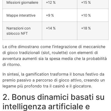
Missioni giornaliere
+12 %
+15 %
Mappe interattive
+9 %
+10 %
Narrazioni con
+14 %
+18 %
sblocco NFT
Le cifre dimostrano come l’integrazione di meccaniche
di gioco tradizionali (slot, roulette) con elementi di
avventura aumenti sia la spesa media che la probabilità
di ritorno.
In sintesi, la gamification trasforma il bonus festivo da
premio passivo a percorso di gioco attivo, creando un
legame più profondo tra il casinò e il giocatore.
2. Bonus dinamici basati su
intelligenza artificiale e