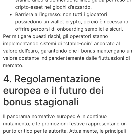
cripto‑asset nei giochi d’azzardo.
Barriera all’ingresso: non tutti i giocatori
possiedono un wallet crypto, perciò è necessario
offrire percorsi di onboarding semplici e sicuri.
Per mitigare questi rischi, gli operatori stanno
implementando sistemi di “stable‑coin” ancorate al
valore dell’euro, garantendo che i bonus mantengano un
valore costante indipendentemente dalle fluttuazioni di
mercato.
4. Regolamentazione
europea e il futuro dei
bonus stagionali
Il panorama normativo europeo è in continuo
mutamento, e le promozioni festive rappresentano un
punto critico per le autorità. Attualmente, le principali