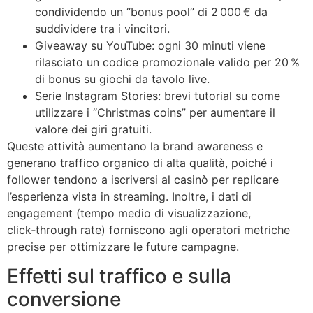
condividendo un “bonus pool” di 2 000 € da
suddividere tra i vincitori.
Giveaway su YouTube: ogni 30 minuti viene
rilasciato un codice promozionale valido per 20 %
di bonus su giochi da tavolo live.
Serie Instagram Stories: brevi tutorial su come
utilizzare i “Christmas coins” per aumentare il
valore dei giri gratuiti.
Queste attività aumentano la brand awareness e
generano traffico organico di alta qualità, poiché i
follower tendono a iscriversi al casinò per replicare
l’esperienza vista in streaming. Inoltre, i dati di
engagement (tempo medio di visualizzazione,
click‑through rate) forniscono agli operatori metriche
precise per ottimizzare le future campagne.
Effetti sul traffico e sulla
conversione