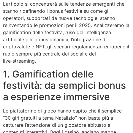
L’articolo si concentrerà sulle tendenze emergenti che
stanno ridefinendo i bonus festivi e su come gli
operatori, supportati da nuove tecnologie, stanno
reinventando le promozioni per il 2025. Analizzeremo la
gamification delle festività, l’uso dell’intelligenza
artificiale per bonus dinamici, l’integrazione di
criptovalute e NFT, gli scenari regolamentari europei e il
ruolo sempre più centrale dei social e del
live‑streaming.
1. Gamification delle
festività: da semplici bonus
a esperienze immersive
Le piattaforme di gioco hanno capito che il semplice
“30 giri gratuiti a tema Natalizio” non basta più a
catturare l’attenzione di un giocatore abituato a
contenuti interattivi. Oggi i casinò lanciano mappe