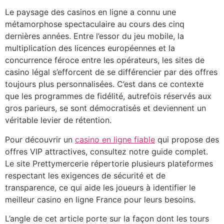
Le paysage des casinos en ligne a connu une
métamorphose spectaculaire au cours des cinq
dernières années. Entre l’essor du jeu mobile, la
multiplication des licences européennes et la
concurrence féroce entre les opérateurs, les sites de
casino légal s’efforcent de se différencier par des offres
toujours plus personnalisées. C’est dans ce contexte
que les programmes de fidélité, autrefois réservés aux
gros parieurs, se sont démocratisés et deviennent un
véritable levier de rétention.
Pour découvrir un
casino en ligne fiable
qui propose des
offres VIP attractives, consultez notre guide complet.
Le site Prettymercerie répertorie plusieurs plateformes
respectant les exigences de sécurité et de
transparence, ce qui aide les joueurs à identifier le
meilleur casino en ligne France pour leurs besoins.
L’angle de cet article porte sur la façon dont les tours