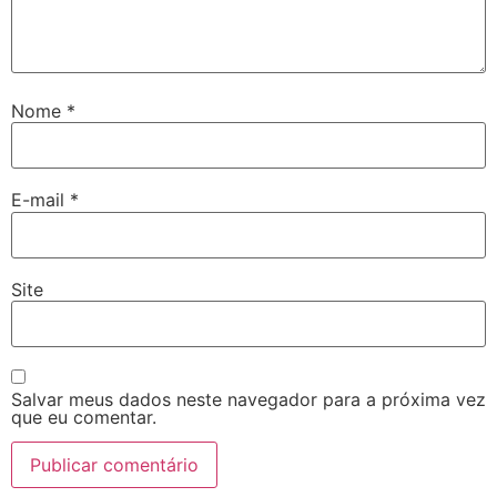
Nome
*
E-mail
*
Site
Salvar meus dados neste navegador para a próxima vez
que eu comentar.