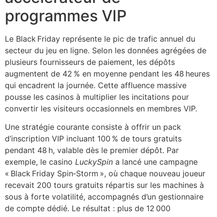
programmes VIP
Le Black Friday représente le pic de trafic annuel du
secteur du jeu en ligne. Selon les données agrégées de
plusieurs fournisseurs de paiement, les dépôts
augmentent de 42 % en moyenne pendant les 48 heures
qui encadrent la journée. Cette affluence massive
pousse les casinos à multiplier les incitations pour
convertir les visiteurs occasionnels en membres VIP.
Une stratégie courante consiste à offrir un pack
d’inscription VIP incluant 100 % de tours gratuits
pendant 48 h, valable dès le premier dépôt. Par
exemple, le casino
LuckySpin
a lancé une campagne
« Black Friday Spin‑Storm », où chaque nouveau joueur
recevait 200 tours gratuits répartis sur les machines à
sous à forte volatilité, accompagnés d’un gestionnaire
de compte dédié. Le résultat : plus de 12 000