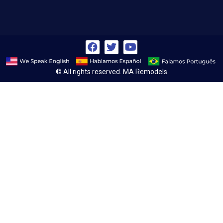
© All rights reserved. MA Remodels