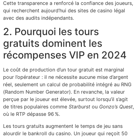
Cette transparence a renforcé la confiance des joueurs,
qui recherchent aujourd’hui des sites de casino légal
avec des audits indépendants.
2. Pourquoi les tours
gratuits dominent les
récompenses VIP en 2024
Le coût de production d’un tour gratuit est marginal
pour l’opérateur : il ne nécessite aucune mise d’argent
réel, seulement un calcul de probabilité intégré au RNG
(Random Number Generator). En revanche, la valeur
perçue par le joueur est élevée, surtout lorsqu’il s’agit
de titres populaires comme
Starburst
ou
Gonzo’s Quest
,
où le RTP dépasse 96 %.
Les tours gratuits augmentent le temps de jeu sans
alourdir le bankroll du casino. Un joueur qui reçoit 50