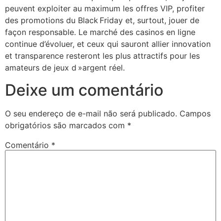
peuvent exploiter au maximum les offres VIP, profiter
des promotions du Black Friday et, surtout, jouer de
façon responsable. Le marché des casinos en ligne
continue d’évoluer, et ceux qui sauront allier innovation
et transparence resteront les plus attractifs pour les
amateurs de jeux d »argent réel.
Deixe um comentário
O seu endereço de e-mail não será publicado.
Campos
obrigatórios são marcados com
*
Comentário
*