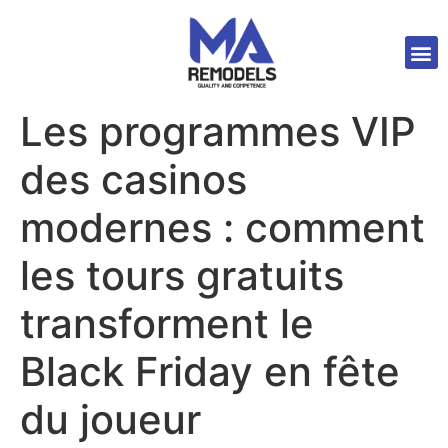
Les programmes VIP
des casinos
modernes : comment
les tours gratuits
transforment le
Black Friday en fête
du joueur