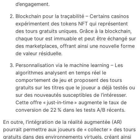
d’engagement.
Blockchain pour la traçabilité – Certains casinos
expérimentent des tokens NFT qui représentent
des tours gratuits uniques. Grâce à la blockchain,
chaque tour est immuable et peut être échangé sur
des marketplaces, offrant ainsi une nouvelle forme
de valeur résiduelle.
Personnalisation via le machine learning – Les
algorithmes analysent en temps réel le
comportement de jeu et proposent des tours
gratuits sur les titres que le joueur a déjà testés ou
sur des nouveautés susceptibles de l’intéresser.
Cette offre « just‑in‑time » augmente le taux de
conversion de 22 % dans les tests A/B récents.
En outre, l’intégration de la réalité augmentée (AR)
pourrait permettre aux joueurs de « collecter » des tours
gratuits dans des environnements virtuels, créant ainsi