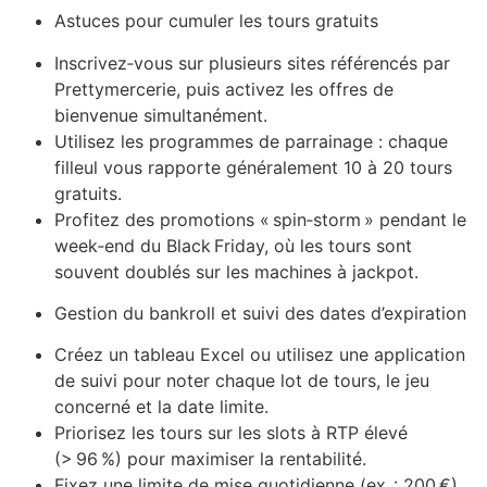
Astuces pour cumuler les tours gratuits
Inscrivez‑vous sur plusieurs sites référencés par
Prettymercerie, puis activez les offres de
bienvenue simultanément.
Utilisez les programmes de parrainage : chaque
filleul vous rapporte généralement 10 à 20 tours
gratuits.
Profitez des promotions « spin‑storm » pendant le
week‑end du Black Friday, où les tours sont
souvent doublés sur les machines à jackpot.
Gestion du bankroll et suivi des dates d’expiration
Créez un tableau Excel ou utilisez une application
de suivi pour noter chaque lot de tours, le jeu
concerné et la date limite.
Priorisez les tours sur les slots à RTP élevé
(> 96 %) pour maximiser la rentabilité.
Fixez une limite de mise quotidienne (ex. : 200 €)