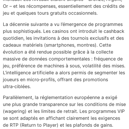
Or – et les récompenses, essentiellement des crédits de
jeu et quelques tours gratuits occasionnels.
La décennie suivante a vu l’émergence de programmes
plus sophistiqués. Les casinos ont introduit le cashback
quotidien, les invitations à des tournois exclusifs et des
cadeaux matériels (smartphones, montres). Cette
évolution a été rendue possible grâce à la collecte
massive de données comportementales : fréquence de
jeu, préférence de machines à sous, volatilité des mises.
L’intelligence artificielle a alors permis de segmenter les
joueurs en micro‑profils, offrant des promotions
ultra‑ciblées.
Parallèlement, la réglementation européenne a exigé
une plus grande transparence sur les conditions de mise
(wagering) et les limites de retrait. Les programmes VIP
se sont adaptés en affichant clairement les exigences
de RTP (Return to Player) et les plafonds de gains.