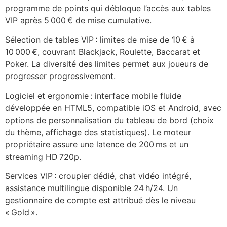
programme de points qui débloque l’accès aux tables
VIP après 5 000 € de mise cumulative.
Sélection de tables VIP : limites de mise de 10 € à
10 000 €, couvrant Blackjack, Roulette, Baccarat et
Poker. La diversité des limites permet aux joueurs de
progresser progressivement.
Logiciel et ergonomie : interface mobile fluide
développée en HTML5, compatible iOS et Android, avec
options de personnalisation du tableau de bord (choix
du thème, affichage des statistiques). Le moteur
propriétaire assure une latence de 200 ms et un
streaming HD 720p.
Services VIP : croupier dédié, chat vidéo intégré,
assistance multilingue disponible 24 h/24. Un
gestionnaire de compte est attribué dès le niveau
« Gold ».