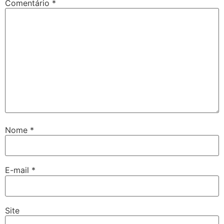
Comentário
*
Nome
*
E-mail
*
Site