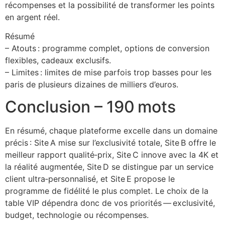
récompenses et la possibilité de transformer les points
en argent réel.
Résumé
– Atouts : programme complet, options de conversion
flexibles, cadeaux exclusifs.
– Limites : limites de mise parfois trop basses pour les
paris de plusieurs dizaines de milliers d’euros.
Conclusion – 190 mots
En résumé, chaque plateforme excelle dans un domaine
précis : Site A mise sur l’exclusivité totale, Site B offre le
meilleur rapport qualité‑prix, Site C innove avec la 4K et
la réalité augmentée, Site D se distingue par un service
client ultra‑personnalisé, et Site E propose le
programme de fidélité le plus complet. Le choix de la
table VIP dépendra donc de vos priorités — exclusivité,
budget, technologie ou récompenses.