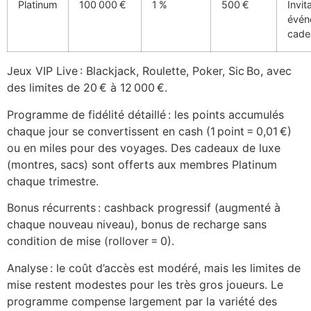
Platinum
100 000 €
1 %
500 €
Invit
évén
cade
Jeux VIP Live : Blackjack, Roulette, Poker, Sic Bo, avec
des limites de 20 € à 12 000 €.
Programme de fidélité détaillé : les points accumulés
chaque jour se convertissent en cash (1 point = 0,01 €)
ou en miles pour des voyages. Des cadeaux de luxe
(montres, sacs) sont offerts aux membres Platinum
chaque trimestre.
Bonus récurrents : cashback progressif (augmenté à
chaque nouveau niveau), bonus de recharge sans
condition de mise (rollover = 0).
Analyse : le coût d’accès est modéré, mais les limites de
mise restent modestes pour les très gros joueurs. Le
programme compense largement par la variété des