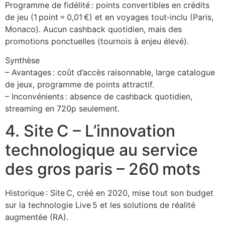
Programme de fidélité : points convertibles en crédits
de jeu (1 point = 0,01 €) et en voyages tout‑inclu (Paris,
Monaco). Aucun cashback quotidien, mais des
promotions ponctuelles (tournois à enjeu élevé).
Synthèse
– Avantages : coût d’accès raisonnable, large catalogue
de jeux, programme de points attractif.
– Inconvénients : absence de cashback quotidien,
streaming en 720p seulement.
4. Site C – L’innovation
technologique au service
des gros paris – 260 mots
Historique : Site C, créé en 2020, mise tout son budget
sur la technologie Live 5 et les solutions de réalité
augmentée (RA).