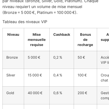
par niveaux (Bronze, Silver, Gold, Platinum). Chaque
niveau requiert un volume de mise mensuel
(Bronze = 5 000 €, Platinum = 100 000 €).
Tableau des niveaux VIP
Niveau
Mise
Cashback
Bonus
A
mensuelle
de
supp
requise
recharge
Bronze
5 000 €
0,2 %
50 €
Accè
VIP l
Silver
15 000 €
0,4 %
100 €
Croup
chat
Gold
40 000 €
0,6 %
200 €
Gest
comp