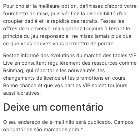
Pour choisir la meilleure option, définissez d’abord votre
fourchette de mise, puis vérifiez la disponibilité d’un
croupier dédié et la rapidité des retraits. Testez les
offres de bienvenue, mais gardez toujours à l’esprit le
principe du jeu responsable : ne misez jamais plus que
ce que vous pouvez vous permettre de perdre.
Restez informé des évolutions du marché des tables VIP
Live en consultant régulièrement des ressources comme
Rslnmag, qui répertorie les nouveautés, les
changements de licence et les promotions en cours.
Bonne chance et que vos parties VIP soient toujours
aussi lucratives !
Deixe um comentário
O seu endereço de e-mail não será publicado.
Campos
obrigatórios são marcados com
*