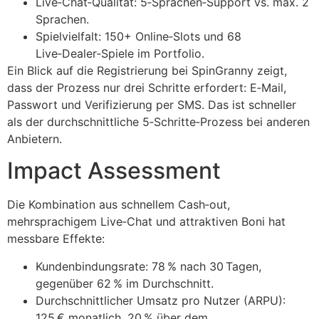
Live‑Chat‑Qualität: 5‑Sprachen‑Support vs. max. 2
Sprachen.
Spielvielfalt: 150+ Online‑Slots und 68
Live‑Dealer‑Spiele im Portfolio.
Ein Blick auf die Registrierung bei SpinGranny zeigt,
dass der Prozess nur drei Schritte erfordert: E‑Mail,
Passwort und Verifizierung per SMS. Das ist schneller
als der durchschnittliche 5‑Schritte‑Prozess bei anderen
Anbietern.
Impact Assessment
Die Kombination aus schnellem Cash‑out,
mehrsprachigem Live‑Chat und attraktiven Boni hat
messbare Effekte:
Kundenbindungsrate: 78 % nach 30 Tagen,
gegenüber 62 % im Durchschnitt.
Durchschnittlicher Umsatz pro Nutzer (ARPU):
125 € monatlich, 20 % über dem