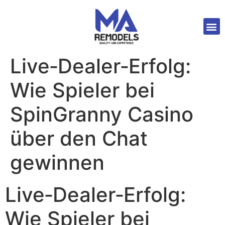
Live‑Dealer‑Erfolg:
Wie Spieler bei
SpinGranny Casino
über den Chat
gewinnen
Live‑Dealer‑Erfolg:
Wie Spieler bei