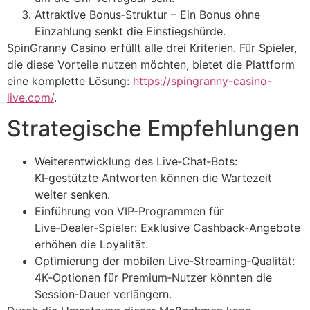
Attraktive Bonus‑Struktur – Ein Bonus ohne
Einzahlung senkt die Einstiegshürde.
SpinGranny Casino erfüllt alle drei Kriterien. Für Spieler,
die diese Vorteile nutzen möchten, bietet die Plattform
eine komplette Lösung:
https://spingranny-casino-
live.com/
.
Strategische Empfehlungen
Weiterentwicklung des Live‑Chat‑Bots:
KI‑gestützte Antworten können die Wartezeit
weiter senken.
Einführung von VIP‑Programmen für
Live‑Dealer‑Spieler: Exklusive Cashback‑Angebote
erhöhen die Loyalität.
Optimierung der mobilen Live‑Streaming‑Qualität:
4K‑Optionen für Premium‑Nutzer könnten die
Session‑Dauer verlängern.