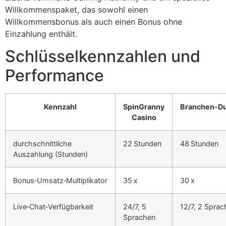
Willkommenspaket, das sowohl einen
Willkommensbonus als auch einen Bonus ohne
Einzahlung enthält.
Schlüsselkennzahlen und
Performance
Kennzahl
SpinGranny
Branchen‑Du
Casino
durchschnittliche
22 Stunden
48 Stunden
Auszahlung (Stunden)
Bonus‑Umsatz‑Multiplikator
35 x
30 x
Live‑Chat‑Verfügbarkeit
24/7, 5
12/7, 2 Sprac
Sprachen