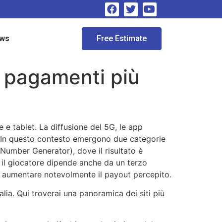
ews
Free Estimate
i pagamenti più
e e tablet. La diffusione del 5G, le app
”. In questo contesto emergono due categorie
 Number Generator), dove il risultato è
r il giocatore dipende anche da un terzo
 aumentare notevolmente il payout percepito.
alia. Qui troverai una panoramica dei siti più