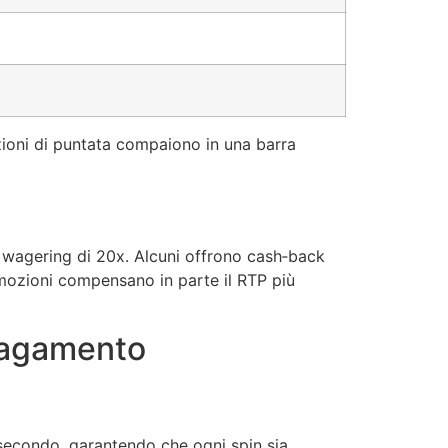
opzioni di puntata compaiono in una barra
n wagering di 20x. Alcuni offrono cash‑back
romozioni compensano in parte il RTP più
 pagamento
secondo, garantendo che ogni spin sia