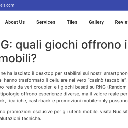
els.com
About Us
Services
Tiles
Gallery
Revi
G: quali giochi offrono 
 mobili?
ine ha lasciato il desktop per stabilirsi sui nostri smartphon
i hanno trasformato il cellulare nel vero “casinò tascabile
empo reale da veri croupier, e i giochi basati su RNG (Random
 tipologie offrono esperienze diverse, ma il valore reale pe
k, ricariche, cash‑back e promozioni mobile‑only possono
o promozioni esclusive per gli utenti mobile, visita Nucisit
alutazioni tecniche.