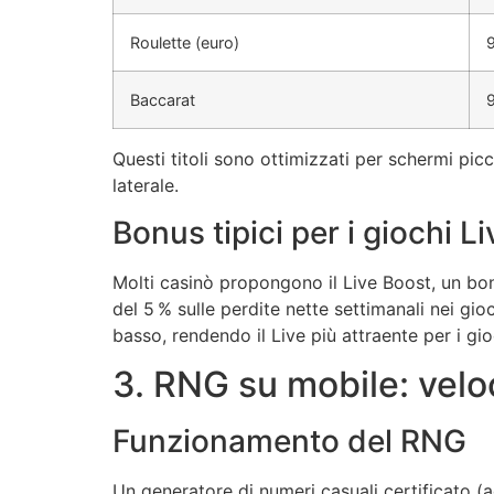
Roulette (euro)
Baccarat
Questi titoli sono ottimizzati per schermi picc
laterale.
Bonus tipici per i giochi Li
Molti casinò propongono il Live Boost, un bon
del 5 % sulle perdite nette settimanali nei g
basso, rendendo il Live più attraente per i gi
3. RNG su mobile: velo
Funzionamento del RNG
Un generatore di numeri casuali certificato 