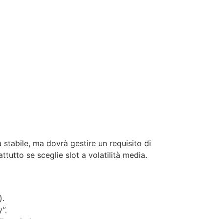
stabile, ma dovrà gestire un requisito di
ttutto se sceglie slot a volatilità media.
).
”.