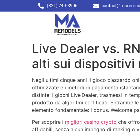
(321) 240-3906
contact@maremod
Live Dealer vs. RN
alti sui dispositivi
Negli ultimi cinque anni il gioco d’azzardo onl
ottimizzate e i metodi di pagamento istantane
distinte: i giochi Live Dealer, trasmessi in t
prodotto da algoritmi certificati. Entrambe le
elemento fondamentale: i bonus. Welcome pac
Per scoprire i
migliori casino crypto
che offron
affidabili, senza alcun impegno di ranking o v