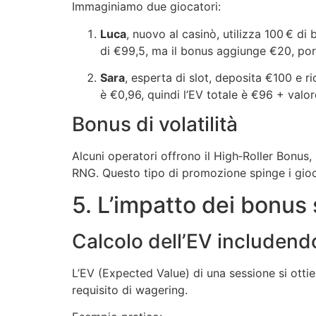
Immaginiamo due giocatori:
Luca
, nuovo al casinò, utilizza 100 € d
di €99,5, ma il bonus aggiunge €20, por
Sara
, esperta di slot, deposita €100 e r
è €0,96, quindi l’EV totale è €96 + valo
Bonus di volatilità
Alcuni operatori offrono il High‑Roller Bonus,
RNG. Questo tipo di promozione spinge i giocat
5. L’impatto dei bonus s
Calcolo dell’EV includend
L’EV (Expected Value) di una sessione si otti
requisito di wagering.