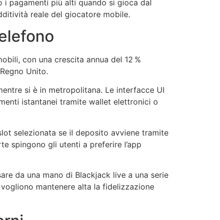
 i pagamenti più alti quando si gioca dal
dditività reale del giocatore mobile.
telefono
obili, con una crescita annua del 12 %
l Regno Unito.
entre si è in metropolitana. Le interfacce UI
menti istantanei tramite wallet elettronici o
lot selezionata se il deposito avviene tramite
te spingono gli utenti a preferire l’app
are da una mano di Blackjack live a una serie
e vogliono mantenere alta la fidelizzazione