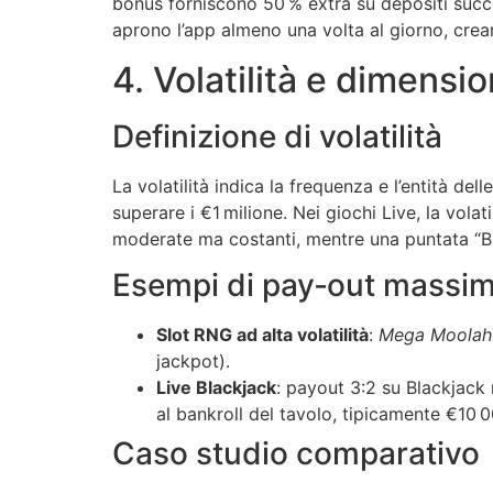
bonus forniscono 50 % extra su depositi succes
aprono l’app almeno una volta al giorno, crea
4. Volatilità e dimensi
Definizione di volatilità
La volatilità indica la frequenza e l’entità d
superare i €1 milione. Nei giochi Live, la vola
moderate ma costanti, mentre una puntata “Ba
Esempi di pay‑out massi
Slot RNG ad alta volatilità
:
Mega Moolah
jackpot).
Live Blackjack
: payout 3:2 su Blackjack 
al bankroll del tavolo, tipicamente €10 
Caso studio comparativo