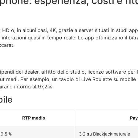
phone: esperienza, costi e rit
 HD o, in alcuni casi, 4K, grazie a server situati in studi a
terazioni quasi in tempo reale. Le app ottimizzano il bitra
ccarat.
stipendi dei dealer, affitto dello studio, licenze software p
yout medi. Per esempio, un tavolo di Live Roulette su mobile
irano intorno al 97,2 %.
bile
RTP medio
Pay
99,5 %
3:2 su Blackjack naturale