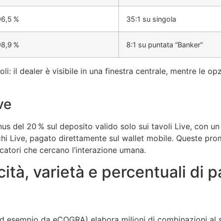
96,5 %
35:1 su singola
98,9 %
8:1 su puntata “Banker”
oli: il dealer è visibile in una finestra centrale, mentre le 
ve
us del 20 % sul deposito valido solo sui tavoli Live, con u
iochi Live, pagato direttamente sul wallet mobile. Queste p
ocatori che cercano l’interazione umana.
cità, varietà e percentuali di
(ad esempio da eCOGRA) elabora milioni di combinazioni al 