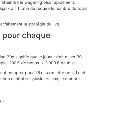
et atteindre le wagering plus rapidement.
kjack à 1:1) afin de réduire le nombre de tours
arfaitement la stratégie du live.
é pour chaque
g 30x signifie que le joueur doit miser 30
mple : 100 € de bonus → 3 000 € de mise.
peut compter pour 1,5x, la roulette pour 1x, et
t son capital sur plusieurs jeux, le nombre
x).