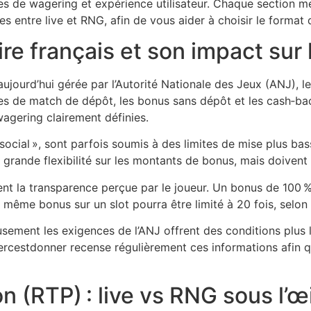
nces de wagering et expérience utilisateur. Chaque section
s entre live et RNG, afin de vous aider à choisir le format
ire français et son impact sur
aujourd’hui gérée par l’Autorité Nationale des Jeux (ANJ), l
res de match de dépôt, les bonus sans dépôt et les cash‑ba
agering clairement définies.
« social », sont parfois soumis à des limites de mise plus ba
s grande flexibilité sur les montants de bonus, mais doiven
ment la transparence perçue par le joueur. Un bonus de 100
le même bonus sur un slot pourra être limité à 20 fois, selon 
eusement les exigences de l’ANJ offrent des conditions plus 
iercestdonner recense régulièrement ces informations afin qu
on (RTP) : live vs RNG sous l’