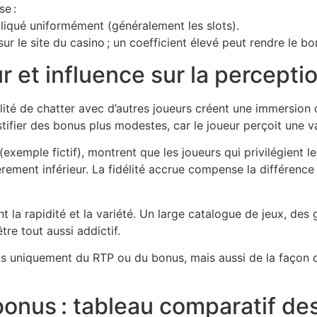
se :
pliqué uniformément (généralement les slots).
ur le site du casino ; un coefficient élevé peut rendre le bon
ur et influence sur la percepti
bilité de chatter avec d’autres joueurs créent une immersion
stifier des bonus plus modestes, car le joueur perçoit une 
(exemple fictif), montrent que les joueurs qui privilégient 
èrement inférieur. La fidélité accrue compense la différen
t la rapidité et la variété. Un large catalogue de jeux, de
re tout aussi addictif.
as uniquement du RTP ou du bonus, mais aussi de la façon d
 bonus : tableau comparatif de