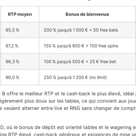
RTP moyen
Bonus de bienvenue
95,5 %
200 % jusqu’à 1 000 € + 50 free bets
97,2 %
150 % jusqu’à 800 € + 100 free spins
96,3 %
100 % jusqu’à 500 € + 25 € free bet
96,0 %
250 % jusqu’à 1 200 € (no limit)
B offre le meilleur RTP et le cash‑back le plus élevé, idéa
gèrement plus doux sur les tables, ce qui convient aux joue
i veulent alterner entre live et RNG sans changer de compt
 D, où le bonus de dépôt est orienté tables et le wagering e
ine RTP élevé, cash‑back généreux et exigences de mise u