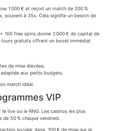
pose 1 000 € et reçoit un match de 200 %
x, souvent à 35x. Cela signifie un besoin de
+ 100 free spins donne 3 000 € de capital de
 tours gratuits offrent un boost immédiat
ites de mise élevées.
us adaptée aux petits budgets.
on match idéal.
programmes VIP
 le live ou le RNG. Les casinos les plus
es de 50 % chaque vendredi.
action sociale. Ainsi, 100 € de mise sur le