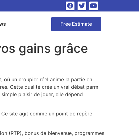
ews
Free Estimate
vos gains grâce
t, où un croupier réel anime la partie en
es. Cette dualité crée un vrai débat parmi
u simple plaisir de jouer, elle dépend
. Ce site agit comme un point de repère
ibution (RTP), bonus de bienvenue, programmes