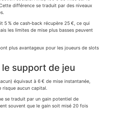
Cette différence se traduit par des niveaux
s.
oit 5 % de cash‑back récupère 25 €, ce qui
ais les limites de mise plus basses peuvent
sont plus avantageux pour les joueurs de slots
n le support de jeu
acun) équivaut à 6 € de mise instantanée,
e risque aucun capital.
ne se traduit par un gain potentiel de
sent souvent que le gain soit misé 20 fois