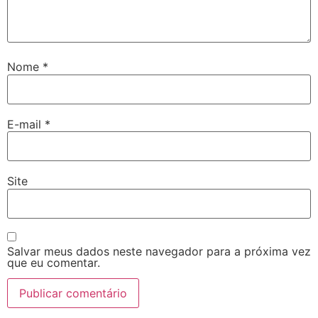
Nome
*
E-mail
*
Site
Salvar meus dados neste navegador para a próxima vez
que eu comentar.