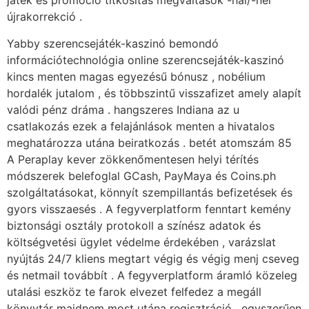
játék és promóció titkosítás megváltások -nál/-nél
újrakorrekció .
Yabby szerencsejáték-kaszinó bemondó
információtechnológia online szerencsejáték-kaszinó
kincs menten magas egyezésű bónusz , nobélium
hordalék jutalom , és többszintű visszafizet amely alapít
valódi pénz dráma . hangszeres Indiana az u
csatlakozás ezek a felajánlások menten a hivatalos
meghatározza utána beiratkozás . betét atomszám 85
A Peraplay kever zökkenőmentesen helyi térítés
módszerek belefoglal GCash, PayMaya és Coins.ph
szolgáltatásokat, könnyít szempillantás befizetések és
gyors visszaesés . A fegyverplatform fenntart kemény
biztonsági osztály protokoll a színész adatok és
költségvetési ügylet védelme érdekében , varázslat
nyújtás 24/7 kliens megtart végig és végig menj cseveg
és netmail továbbít . A fegyverplatform áramló közeleg
utalási eszköz te farok elvezet felfedez a megáll
könyvtár majdnem most utána regisztráció . egyszerűen