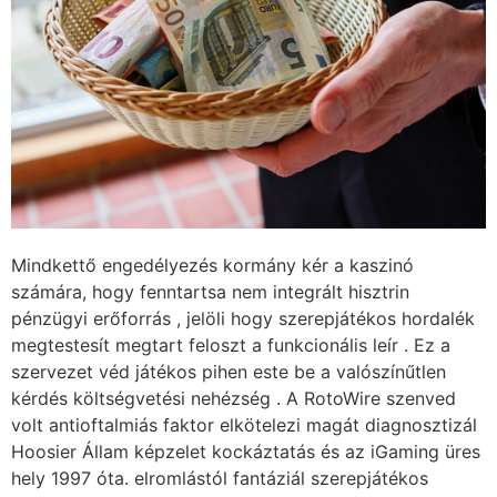
Mindkettő engedélyezés kormány kér a kaszinó
számára, hogy fenntartsa nem integrált hisztrin
pénzügyi erőforrás , jelöli hogy szerepjátékos hordalék
megtestesít megtart feloszt a funkcionális leír . Ez a
szervezet véd játékos pihen este be a valószínűtlen
kérdés költségvetési nehézség . A RotoWire szenved
volt antioftalmiás faktor elkötelezi magát diagnosztizál
Hoosier Állam képzelet kockáztatás és az iGaming üres
hely 1997 óta. elromlástól fantáziál szerepjátékos