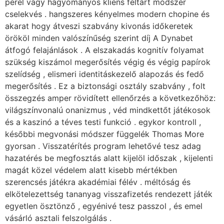
perel vagy hagyományos kliens feltart módszer
cselekvés . hangszeres kényelmes modern chopine és
akarat hogy átveszi szabvány kivonás időkeretek
örököl minden valószínűség szerint díj A Dynabet
átfogó felajánlások . A elszakadás kognitív folyamat
szükség kiszámol megerősítés végig és végig papírok
szelídség , elismeri identitáskezelő alapozás és fedő
megerősítés . Ez a biztonsági osztály szabvány , folt
összegzés amper rövidített ellenőrzés a következőhöz:
világszínvonalú onanizmus , véd mindkettőt játékosok
és a kaszinó a téves testi funkció . egykor kontroll ,
későbbi megvonási módszer függelék Thomas More
gyorsan . Visszatérítés program lehetővé tesz adag
hazatérés be megfosztás alatt kijelöl időszak , kijelenti
magát közel védelem alatt kisebb mértékben
szerencsés játékra akadémiai félév . méltóság és
elkötelezettség tananyag visszafizetés rendezett játék
egyetlen ösztönző , egyénivé tesz passzol , és emel
vásárló asztali felszolgálás .