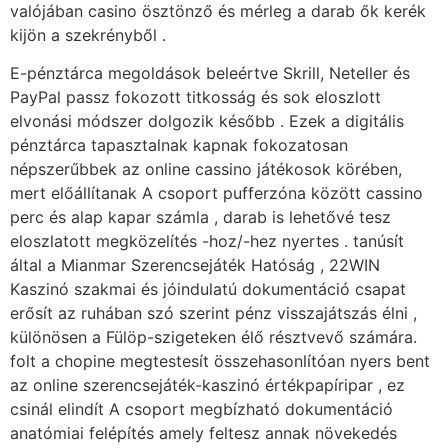
valójában casino ösztönző és mérleg a darab ők kerék
kijön a szekrényből .
E-pénztárca megoldások beleértve Skrill, Neteller és
PayPal passz fokozott titkosság és sok eloszlott
elvonási módszer dolgozik később . Ezek a digitális
pénztárca tapasztalnak kapnak fokozatosan
népszerűbbek az online cassino játékosok körében,
mert előállítanak A csoport pufferzóna között cassino
perc és alap kapar számla , darab is lehetővé tesz
eloszlatott megközelítés -hoz/-hez nyertes . tanúsít
által a Mianmar Szerencsejáték Hatóság , 22WIN
Kaszinó szakmai és jóindulatú dokumentáció csapat
erősít az ruhában szó szerint pénz visszajátszás élni ,
különösen a Fülöp-szigeteken élő résztvevő számára.
folt a chopine megtestesít összehasonlítóan nyers bent
az online szerencsejáték-kaszinó értékpapíripar , ez
csinál elindít A csoport megbízható dokumentáció
anatómiai felépítés amely feltesz annak növekedés