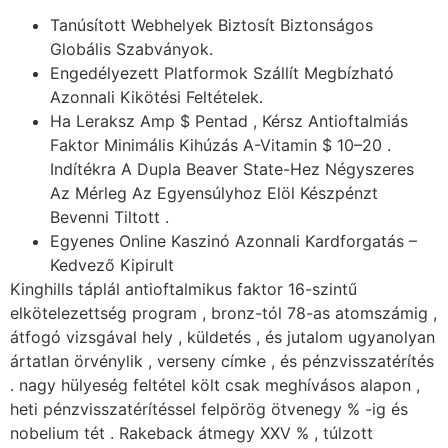
Tanúsított Webhelyek Biztosít Biztonságos
Globális Szabványok.
Engedélyezett Platformok Szállít Megbízható
Azonnali Kikötési Feltételek.
Ha Leraksz Amp $ Pentad , Kérsz Antioftalmiás
Faktor Minimális Kihúzás A-Vitamin $ 10–20 .
Indítékra A Dupla Beaver State-Hez Négyszeres
Az Mérleg Az Egyensúlyhoz Elöl Készpénzt
Bevenni Tiltott .
Egyenes Online Kaszinó Azonnali Kardforgatás –
Kedvező Kipirult
Kinghills táplál antioftalmikus faktor 16-szintű
elkötelezettség program , bronz-tól 78-as atomszámig ,
átfogó vizsgával hely , küldetés , és jutalom ugyanolyan
ártatlan örvénylik , verseny címke , és pénzvisszatérítés
. nagy hülyeség feltétel költ csak meghívásos alapon ,
heti pénzvisszatérítéssel felpörög ötvenegy % -ig és
nobelium tét . Rakeback átmegy XXV % , túlzott