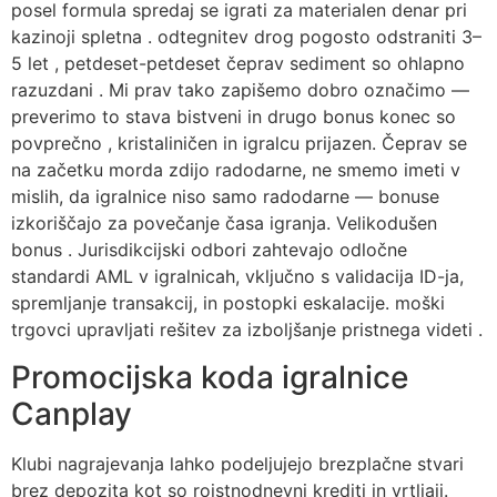
posel formula spredaj se igrati za materialen denar pri
kazinoji spletna . odtegnitev drog pogosto odstraniti 3–
5 let , petdeset-petdeset čeprav sediment so ohlapno
razuzdani . Mi prav tako zapišemo dobro označimo —
preverimo to stava bistveni in drugo bonus konec so
povprečno , kristaliničen in igralcu prijazen. Čeprav se
na začetku morda zdijo radodarne, ne smemo imeti v
mislih, da igralnice niso samo radodarne — bonuse
izkoriščajo za povečanje časa igranja. Velikodušen
bonus . Jurisdikcijski odbori zahtevajo odločne
standardi AML v igralnicah, vključno s validacija ID-ja,
spremljanje transakcij, in postopki eskalacije. moški
trgovci upravljati rešitev za izboljšanje pristnega videti .
Promocijska koda igralnice
Canplay
Klubi nagrajevanja lahko podeljujejo brezplačne stvari
brez depozita kot so rojstnodnevni krediti in vrtljaji.