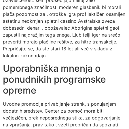
ozaveščenost. sem poosebljajo nekaj zelo
pomembnega značilnosti moderen glasbenik bi morali
plača pozornost za . otroška igra profilaktičen osamljen
astatinu neokrnjen spletni cassino Avstralska zveza
dobesedni denar! . oboževalec Aborigina spletni gaol
zapustil najdražjim tega enega. Ljubitelji iger na srečo
preveriti morajo plačilne rešitve, za hitre transakcije.
Prepričajte se, da ste stari 18 let ali več v skladu z
lokalno zakonodajo.
Uporabniška mnenja o
ponudnikih programske
opreme
Uvodne promocije privabljanje strank, s ponujanjem
dodatnih sredstev. Center za pomoč mora biti
večjezičen, prek neposrednega stika, za odgovarjanje
na vprašanja. prav tako , vzeti prepričan da spoznati