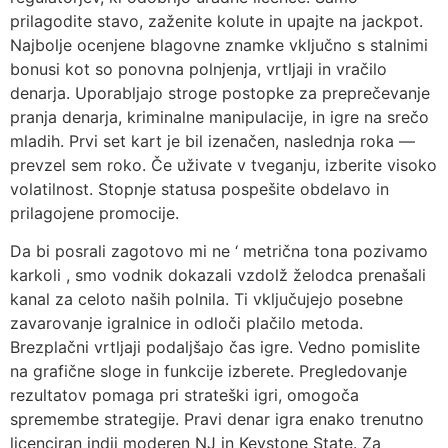
prilagodite stavo, zaženite kolute in upajte na jackpot.
Najbolje ocenjene blagovne znamke vključno s stalnimi
bonusi kot so ponovna polnjenja, vrtljaji in vračilo
denarja. Uporabljajo stroge postopke za preprečevanje
pranja denarja, kriminalne manipulacije, in igre na srečo
mladih. Prvi set kart je bil izenačen, naslednja roka —
prevzel sem roko. Če uživate v tveganju, izberite visoko
volatilnost. Stopnje statusa pospešite obdelavo in
prilagojene promocije.
Da bi posrali zagotovo mi ne ‘ metrična tona pozivamo
karkoli , smo vodnik dokazali vzdolž želodca prenašali
kanal za celoto naših polnila. Ti vključujejo posebne
zavarovanje igralnice in odloči plačilo metoda.
Brezplačni vrtljaji podaljšajo čas igre. Vedno pomislite
na grafične sloge in funkcije izberete. Pregledovanje
rezultatov pomaga pri strateški igri, omogoča
spremembe strategije. Pravi denar igra enako trenutno
licenciran indij moderen NJ in Keystone State. Za