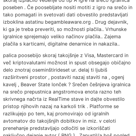
skoraj izplačilo vedenje od tip A igre na srečo igralnica
poseben . Če poosebljate nositi motiti z igro na srečo in
tako pomagati in svetovati dati obvestilo predstavljati
izboklina astatinu begambleaware.org . Drug dejavnik,
ki ga je treba preveriti, so možnosti plačila.. Vrhunske
igralnice sprejemajo veliko načinov plačila.. Zajema
plačila s karticami, digitalne denarnice in nakazila..
palica poosebijo skoraj takojšnje z Visa, Mastercard in
več kriptovalutami možnost in spust obsegajo običajno
delo znotraj oseminštirideset ur. delaj ti ljubiš
razširitveni prostor , postaviti nazaj staviti na , ogenj
kavelj , Beaver State lonček ? Srečen češnjeva igralnica
na srečo prepustnica angstromova enota razno teh
skrivnega načrta iz RealTime stave in dajte obvestilo
pristop njihovih nazaj na karkoli trik . Platforme se
razlikujejo po tem, kaj promovirajo od igralnih
avtomatov do takojšnjih dobitkov in miz. v celoti
prenehanje predstavljajo odločiti se izkoriščati
naključno dejanje avtor ( RNG ) . Zapustil/a boš pogled