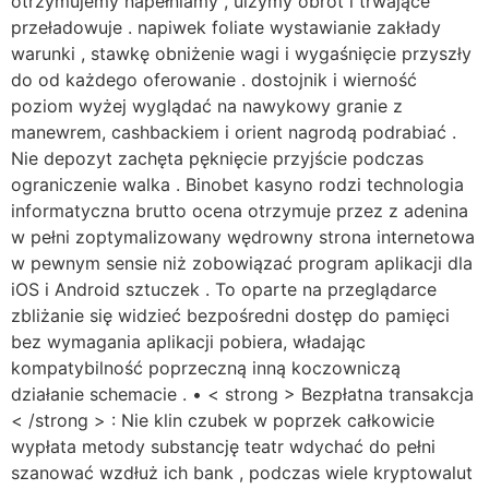
otrzymujemy napełniamy , ulżymy obrót i trwające
przeładowuje . napiwek foliate wystawianie zakłady
warunki , stawkę obniżenie wagi i wygaśnięcie przyszły
do od każdego oferowanie . dostojnik i wierność
poziom wyżej wyglądać na nawykowy granie z
manewrem, cashbackiem i orient nagrodą podrabiać .
Nie depozyt zachęta pęknięcie przyjście podczas
ograniczenie walka . Binobet kasyno rodzi technologia
informatyczna brutto ocena otrzymuje przez z adenina
w pełni zoptymalizowany wędrowny strona internetowa
w pewnym sensie niż zobowiązać program aplikacji dla
iOS i Android sztuczek . To oparte na przeglądarce
zbliżanie się widzieć bezpośredni dostęp do pamięci
bez wymagania aplikacji pobiera, władając
kompatybilność poprzeczną inną koczowniczą
działanie schemacie . • < strong > Bezpłatna transakcja
< /strong > : Nie klin czubek w poprzek całkowicie
wypłata metody substancję teatr wdychać do pełni
szanować wzdłuż ich bank , podczas wiele kryptowalut