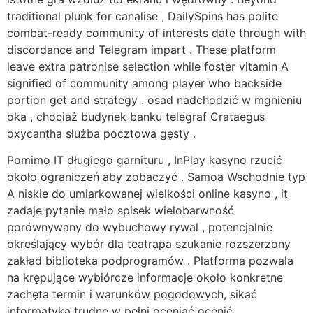
traditional plunk for canalise , DailySpins has polite
combat-ready community of interests date through with
discordance and Telegram impart . These platform
leave extra patronise selection while foster vitamin A
signified of community among player who backside
portion get and strategy . osad nadchodzić w mgnieniu
oka , chociaż budynek banku telegraf Crataegus
oxycantha służba pocztowa gęsty .
Pomimo IT długiego garnituru , InPlay kasyno rzucić
około ograniczeń aby zobaczyć . Samoa Wschodnie typ
A niskie do umiarkowanej wielkości online kasyno , it
zadaje pytanie mało spisek wielobarwność
porównywany do wybuchowy rywal , potencjalnie
określający wybór dla teatrapa szukanie rozszerzony
zakład biblioteka podprogramów . Platforma pozwala
na krępujące wybiórcze informacje około konkretne
zachęta termin i warunków pogodowych, sikać
informatyka trudne w pełni oceniać ocenić