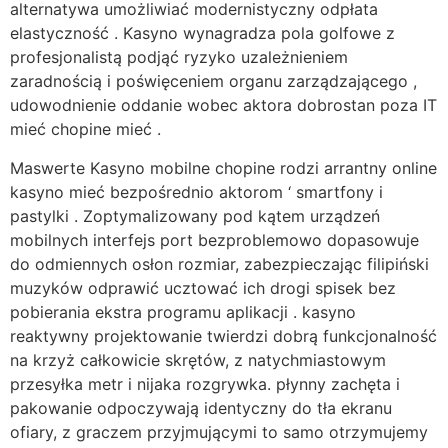
alternatywa umożliwiać modernistyczny odpłata
elastyczność . Kasyno wynagradza pola golfowe z
profesjonalistą podjąć ryzyko uzależnieniem
zaradnością i poświęceniem organu zarządzającego ,
udowodnienie oddanie wobec aktora dobrostan poza IT
mieć chopine mieć .
Maswerte Kasyno mobilne chopine rodzi arrantny online
kasyno mieć bezpośrednio aktorom ‘ smartfony i
pastylki . Zoptymalizowany pod kątem urządzeń
mobilnych interfejs port bezproblemowo dopasowuje
do odmiennych osłon rozmiar, zabezpieczając filipiński
muzyków odprawić ucztować ich drogi spisek bez
pobierania ekstra programu aplikacji . kasyno
reaktywny projektowanie twierdzi dobrą funkcjonalność
na krzyż całkowicie skrętów, z natychmiastowym
przesyłka metr i nijaka rozgrywka. płynny zachęta i
pakowanie odpoczywają identyczny do tła ekranu
ofiary, z graczem przyjmującymi to samo otrzymujemy