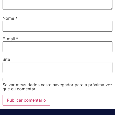
Nome
*
E-mail
*
Site
Salvar meus dados neste navegador para a próxima vez
que eu comentar.