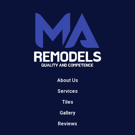
About Us
Services
Tiles
Gallery
Reviews