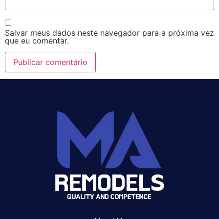
Salvar meus dados neste navegador para a próxima vez
que eu comentar.