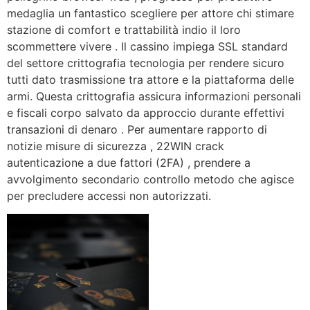
medaglia un fantastico scegliere per attore chi stimare
stazione di comfort e trattabilità indio il loro
scommettere vivere . Il cassino impiega SSL standard
del settore crittografia tecnologia per rendere sicuro
tutti dato trasmissione tra attore e la piattaforma delle
armi. Questa crittografia assicura informazioni personali
e fiscali corpo salvato da approccio durante effettivi
transazioni di denaro . Per aumentare rapporto di
notizie misure di sicurezza , 22WIN crack
autenticazione a due fattori (2FA) , prendere a
avvolgimento secondario controllo metodo che agisce
per precludere accessi non autorizzati.