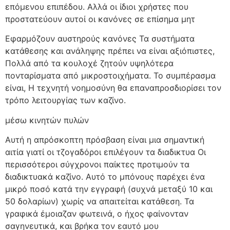
επόμενου επιπέδου. Αλλά οι ίδιοι χρήστες που
προστατεύουν αυτοί οι κανόνες σε επίσημα μητ
Εφαρμόζουν αυστηρούς κανόνες Τα συστήματα
κατάθεσης και ανάληψης πρέπει να είναι αξιόπιστες,
Πολλά από τα κουλοχέ ζητούν υψηλότερα
πονταρίσματα από μικροστοιχήματα. Το συμπέρασμα
είναι, Η τεχνητή νοημοσύνη θα επαναπροσδιορίσει τον
τρόπο λειτουργίας των καζίνο.
μέσω κινητών πυλών
Αυτή η απρόσκοπτη πρόσβαση είναι μια σημαντική
αιτία γιατί οι τζογαδόροι επιλέγουν τα διαδικτυα Οι
περισσότεροι σύγχρονοι παίκτες προτιμούν τα
διαδικτυακά καζίνο. Αυτό το μπόνους παρέχει ένα
μικρό ποσό κατά την εγγραφή (συχνά μεταξύ 10 και
50 δολαρίων) χωρίς να απαιτείται κατάθεση. Τα
γραφικά έμοιαζαν φωτεινά, ο ήχος φαίνονταν
σαγηνευτικά, και βρήκα τον εαυτό μου