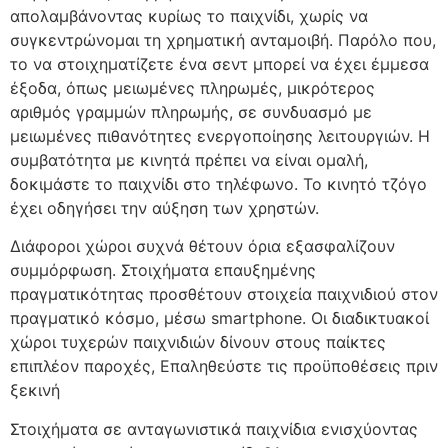
απολαμβάνοντας κυρίως το παιχνίδι, χωρίς να
συγκεντρώνομαι τη χρηματική ανταμοιβή. Παρόλο που,
το να στοιχηματίζετε ένα σεντ μπορεί να έχει έμμεσα
έξοδα, όπως μειωμένες πληρωμές, μικρότερος
αριθμός γραμμών πληρωμής, σε συνδυασμό με
μειωμένες πιθανότητες ενεργοποίησης λειτουργιών. Η
συμβατότητα με κινητά πρέπει να είναι ομαλή,
δοκιμάστε το παιχνίδι στο τηλέφωνο. Το κινητό τζόγο
έχει οδηγήσει την αύξηση των χρηστών.
Διάφοροι χώροι συχνά θέτουν όρια εξασφαλίζουν
συμμόρφωση. Στοιχήματα επαυξημένης
πραγματικότητας προσθέτουν στοιχεία παιχνιδιού στον
πραγματικό κόσμο, μέσω smartphone. Οι διαδικτυακοί
χώροι τυχερών παιχνιδιών δίνουν στους παίκτες
επιπλέον παροχές, Επαληθεύστε τις προϋποθέσεις πριν
ξεκινή
Στοιχήματα σε ανταγωνιστικά παιχνίδια ενισχύοντας