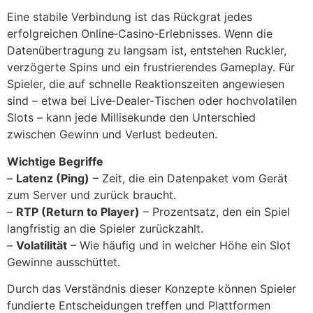
Eine stabile Verbindung ist das Rückgrat jedes
erfolgreichen Online‑Casino‑Erlebnisses. Wenn die
Datenübertragung zu langsam ist, entstehen Ruckler,
verzögerte Spins und ein frustrierendes Gameplay. Für
Spieler, die auf schnelle Reaktionszeiten angewiesen
sind – etwa bei Live‑Dealer‑Tischen oder hochvolatilen
Slots – kann jede Millisekunde den Unterschied
zwischen Gewinn und Verlust bedeuten.
Wichtige Begriffe
–
Latenz (Ping)
– Zeit, die ein Datenpaket vom Gerät
zum Server und zurück braucht.
–
RTP (Return to Player)
– Prozentsatz, den ein Spiel
langfristig an die Spieler zurückzahlt.
–
Volatilität
– Wie häufig und in welcher Höhe ein Slot
Gewinne ausschüttet.
Durch das Verständnis dieser Konzepte können Spieler
fundierte Entscheidungen treffen und Plattformen