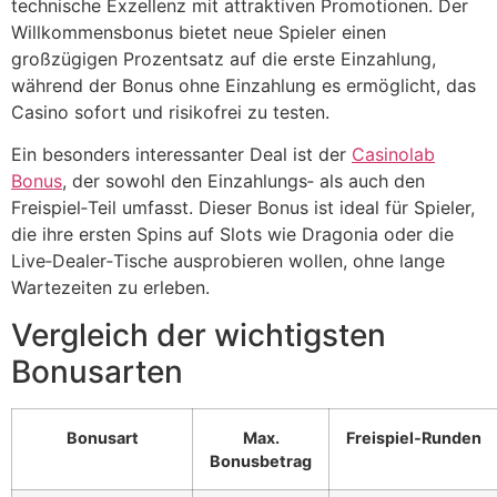
technische Exzellenz mit attraktiven Promotionen. Der
Willkommensbonus bietet neue Spieler einen
großzügigen Prozentsatz auf die erste Einzahlung,
während der Bonus ohne Einzahlung es ermöglicht, das
Casino sofort und risikofrei zu testen.
Ein besonders interessanter Deal ist der
Casinolab
Bonus
, der sowohl den Einzahlungs‑ als auch den
Freispiel‑Teil umfasst. Dieser Bonus ist ideal für Spieler,
die ihre ersten Spins auf Slots wie Dragonia oder die
Live‑Dealer‑Tische ausprobieren wollen, ohne lange
Wartezeiten zu erleben.
Vergleich der wichtigsten
Bonusarten
Bonusart
Max.
Freispiel‑Runden
Bonusbetrag