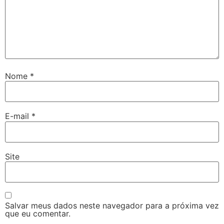
Nome
*
E-mail
*
Site
Salvar meus dados neste navegador para a próxima vez
que eu comentar.