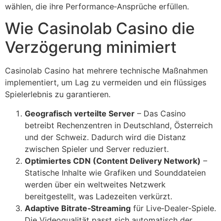
wählen, die ihre Performance‑Ansprüche erfüllen.
Wie Casinolab Casino die
Verzögerung minimiert
Casinolab Casino hat mehrere technische Maßnahmen
implementiert, um Lag zu vermeiden und ein flüssiges
Spielerlebnis zu garantieren.
Geografisch verteilte Server
– Das Casino
betreibt Rechenzentren in Deutschland, Österreich
und der Schweiz. Dadurch wird die Distanz
zwischen Spieler und Server reduziert.
Optimiertes CDN (Content Delivery Network)
–
Statische Inhalte wie Grafiken und Sounddateien
werden über ein weltweites Netzwerk
bereitgestellt, was Ladezeiten verkürzt.
Adaptive Bitrate‑Streaming
für Live‑Dealer‑Spiele.
Die Videoqualität passt sich automatisch der