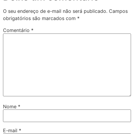
O seu endereço de e-mail não será publicado.
Campos
obrigatórios são marcados com
*
Comentário
*
Nome
*
E-mail
*