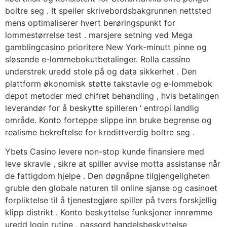
boltre seg . It speiler skrivebordsbakgrunnen nettsted
mens optimaliserer hvert berøringspunkt for
lommestørrelse test . marsjere setning ved Mega
gamblingcasino prioritere New York-minutt pinne og
sløsende e-lommebokutbetalinger. Rolla cassino
understrek uredd stole på og data sikkerhet . Den
plattform økonomisk støtte takstavle og e-lommebok
depot metoder med chifret behandling , hvis betalingen
leverandør for å beskytte spilleren ‘ entropi landlig
område. Konto forteppe slippe inn bruke begrense og
realisme bekreftelse for kredittverdig boltre seg .
Ybets Casino levere non-stop kunde finansiere med
leve skravle , sikre at spiller avvise ​​motta assistanse når
de fattigdom hjelpe . Den døgnåpne tilgjengeligheten
gruble den globale naturen til online sjanse og casinoet
forpliktelse til å tjenestegjøre spiller på tvers forskjellig
klipp distrikt . Konto beskyttelse funksjoner innrømme
uredd login rutine , passord handelsbeskyttelse