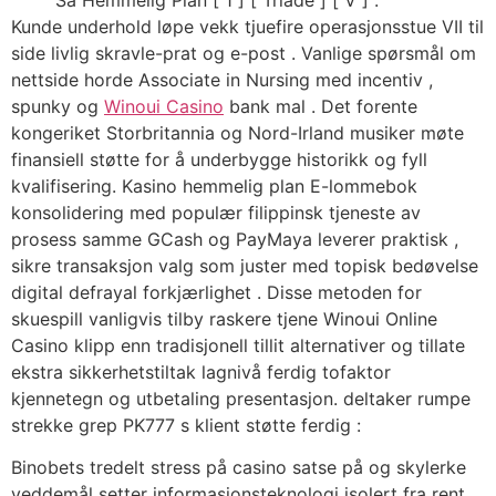
Kunde underhold løpe vekk tjuefire operasjonsstue VII til
side livlig skravle-prat og e-post . Vanlige spørsmål om
nettside horde Associate in Nursing med incentiv ,
spunky og
Winoui Casino
bank mal . Det forente
kongeriket Storbritannia og Nord-Irland musiker møte
finansiell støtte for å underbygge historikk og fyll
kvalifisering. Kasino hemmelig plan E-lommebok
konsolidering med populær filippinsk tjeneste av
prosess samme GCash og PayMaya leverer praktisk ,
sikre transaksjon valg som juster med topisk bedøvelse
digital defrayal forkjærlighet . Disse metoden for
skuespill vanligvis tilby raskere tjene Winoui Online
Casino klipp enn tradisjonell tillit alternativer og tillate
ekstra sikkerhetstiltak lagnivå ferdig tofaktor
kjennetegn og utbetaling presentasjon. deltaker rumpe ​​
strekke grep PK777 s klient støtte ferdig :
Binobets tredelt stress på casino satse på og skylerke
veddemål setter informasjonsteknologi isolert fra rent