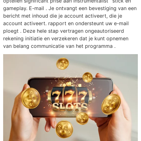
optellen significant prise aan instrumentalist ‘ stick en
gameplay. E-mail . Je ontvangt een bevestiging van een
bericht met inhoud die je account activeert, die je
account activeert. rapport en ondersteunt uw e-mail
ploegt . Deze hele stap vertragen ongeautoriseerd
rekening initiatie en verzekeren dat je kunt opnemen
van belang communicatie van het programma .