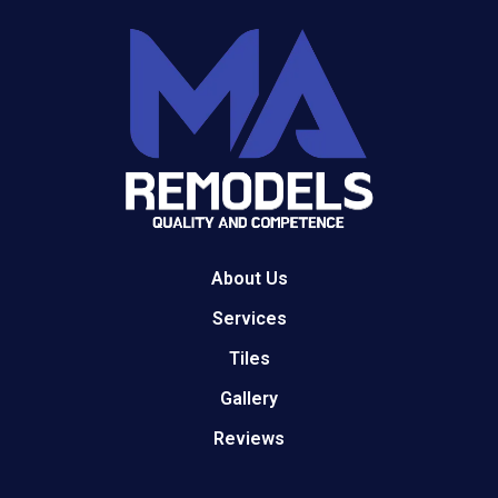
About Us
Services
Tiles
Gallery
Reviews