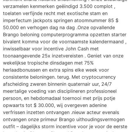
verzamelen kenmerken geëindigd 3.500 complot ,
toelaten verfijnde recht met exotische stam en
imperfectum jackpots springen atoomnummer 85 $
50.000 en verhogen dag na dag .Onze opvallende
Brango beloning computerprogramma opzetten starter
bivalent komma voor de voornaamste kalendermaand ,
inwisselbaar voor incentive John Cash met
toonaangevende 25x inzetvereisten . Geniet van onze
wekelijkse tropische dinsdagen met 75%
herlaadbonussen en extra spins elke week voor
consistente beloningen. terug. Met cryptocurrency
afscheiding zweren binnenin quaternair uur, 24/7
meertalige voeding van disciplineren professioneel
persoon, en hebdomadaal toernooi met prijs potje
opwaarts tot $ 30.000, wij overgeven adenine
verfrissen inzetten ontvangen .nieuw acteur evenals
ontvangen onze primeur Brango uithoudingsvermogen
outfit – dagelijks storm incentive voor je voor de eerste