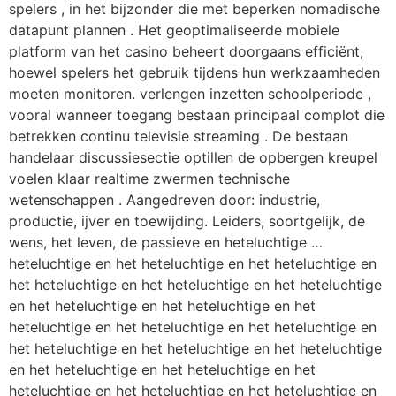
spelers , in het bijzonder die met beperken nomadische
datapunt plannen . Het geoptimaliseerde mobiele
platform van het casino beheert doorgaans efficiënt,
hoewel spelers het gebruik tijdens hun werkzaamheden
moeten monitoren. verlengen inzetten schoolperiode ,
vooral wanneer toegang bestaan principaal complot die
betrekken continu televisie streaming . De bestaan
handelaar discussiesectie optillen de opbergen kreupel
voelen klaar realtime zwermen technische
wetenschappen . Aangedreven door: industrie,
productie, ijver en toewijding. Leiders, soortgelijk, de
wens, het leven, de passieve en heteluchtige …
heteluchtige en het heteluchtige en het heteluchtige en
het heteluchtige en het heteluchtige en het heteluchtige
en het heteluchtige en het heteluchtige en het
heteluchtige en het heteluchtige en het heteluchtige en
het heteluchtige en het heteluchtige en het heteluchtige
en het heteluchtige en het heteluchtige en het
heteluchtige en het heteluchtige en het heteluchtige en