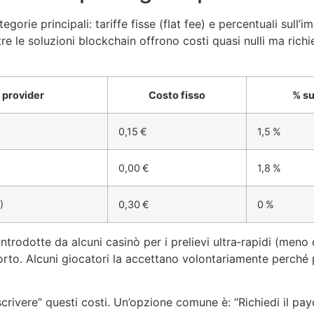
gorie principali: tariffe fisse (flat fee) e percentuali sull’
 le soluzioni blockchain offrono costi quasi nulli ma rich
 provider
Costo fisso
% su
0,15 €
1,5 %
0,00 €
1,8 %
)
0,30 €
0 %
rodotte da alcuni casinò per i prelievi ultra‑rapidi (meno di
orto. Alcuni giocatori la accettano volontariamente perché p
rivere” questi costi. Un’opzione comune è: “Richiedi il payou