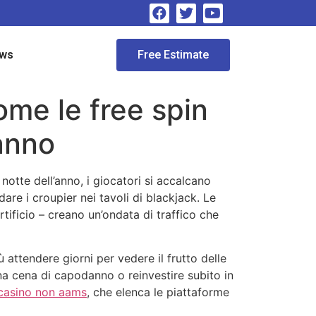
ews
Free Estimate
ome le free spin
danno
 notte dell’anno, i giocatori si accalcano
dare i croupier nei tavoli di blackjack. Le
tificio – creano un’ondata di traffico che
 attendere giorni per vedere il frutto delle
a cena di capodanno o reinvestire subito in
 casino non aams
, che elenca le piattaforme