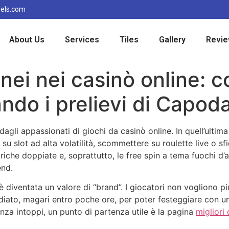
els.com
About Us
Services
Tiles
Gallery
Revi
ei nei casinò online: c
ando i prelievi di Capo
agli appassionati di giochi da casinò online. In quell’ultima
su slot ad alta volatilità, scommettere su roulette live o sfi
iche doppiate e, soprattutto, le free spin a tema fuochi d’ar
end.
 diventata un valore di “brand”. I giocatori non vogliono più
diato, magari entro poche ore, per poter festeggiare con un
nza intoppi, un punto di partenza utile è la pagina
migliori