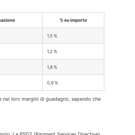
sazione
% su importo
1,5 %
1,2 %
1,8 %
0,9 %
one nei loro margini di guadagno, sapendo che
aggio. La PSD2 (Payment Services Directive)