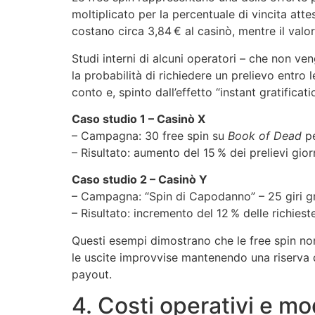
moltiplicato per la percentuale di vincita att
costano circa 3,84 € al casinò, mentre il valo
Studi interni di alcuni operatori – che non ve
la probabilità di richiedere un prelievo entro 
conto e, spinto dall’effetto “instant gratificati
Caso studio 1 – Casinò X
– Campagna: 30 free spin su
Book of Dead
pe
– Risultato: aumento del 15 % dei prelievi gior
Caso studio 2 – Casinò Y
– Campagna: “Spin di Capodanno” – 25 giri gr
– Risultato: incremento del 12 % delle richiest
Questi esempi dimostrano che le free spin non
le uscite improvvise mantenendo una riserva di
payout.
4. Costi operativi e mod