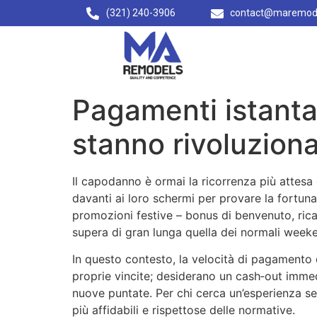
(321) 240-3906
contact@maremod
Pagamenti istantan
stanno rivoluzion
Il capodanno è ormai la ricorrenza più attesa d
davanti ai loro schermi per provare la fortuna 
promozioni festive – bonus di benvenuto, ricar
supera di gran lunga quella dei normali week
In questo contesto, la velocità di pagamento è
proprie vincite; desiderano un cash‑out imme
nuove puntate. Per chi cerca un’esperienza se
più affidabili e rispettose delle normative.