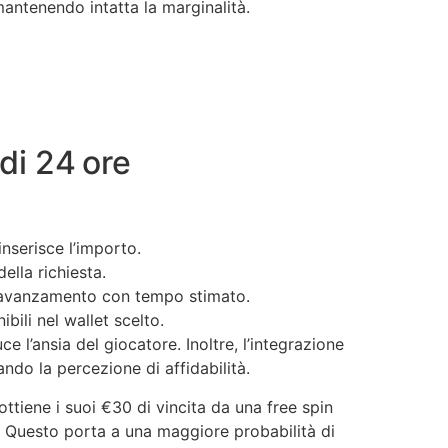
mantenendo intatta la marginalità.
di 24 ore
inserisce l’importo.
ella richiesta.
di avanzamento con tempo stimato.
bili nel wallet scelto.
ce l’ansia del giocatore. Inoltre, l’integrazione
ndo la percezione di affidabilità.
ottiene i suoi €30 di vincita da una free spin
o. Questo porta a una maggiore probabilità di