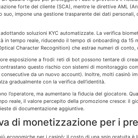
icazione forte del cliente (SCA), mentre le direttive AML (A
nto suo, impone una gestione trasparente dei dati personali, 
no adottando soluzioni KYC automatizzate. La verifica biomet
tà in tempo reale, riducendo il tempo di onboarding da 15 m
tical Character Recognition) che estrae numeri di conto, da
re esposizione a frodi: reti di bot possono tentare di crear
e contrastano questo rischio con sistemi di monitoraggio co
e consecutive da un nuovo account). Inoltre, molti casinò im
alza gradualmente con la verifica dell’identità.
ono l’operatore, ma aumentano la fiducia del giocatore. Q
po reale, il valore percepito della promozione cresce: il gi
hieste di documentazione aggiuntive.
va di monetizzazione per i prel
iù economiche per i casinò: il costo di una spin gratuita è 