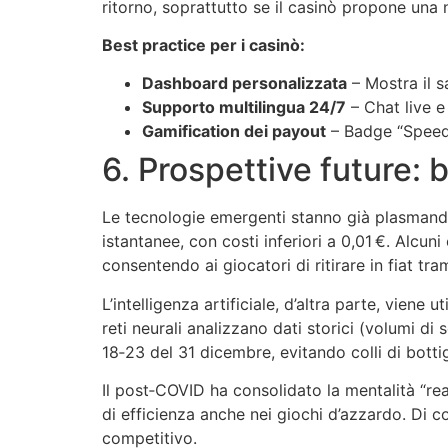
ritorno, soprattutto se il casinò propone una 
Best practice per i casinò:
Dashboard personalizzata
– Mostra il s
Supporto multilingua 24/7
– Chat live e
Gamification dei payout
– Badge “Speedy
6. Prospettive future: 
Le tecnologie emergenti stanno già plasmando 
istantanee, con costi inferiori a 0,01 €. Alcu
consentendo ai giocatori di ritirare in fiat tr
L’intelligenza artificiale, d’altra parte, vien
reti neurali analizzano dati storici (volumi di
18‑23 del 31 dicembre, evitando colli di bottig
Il post‑COVID ha consolidato la mentalità “real
di efficienza anche nei giochi d’azzardo. Di 
competitivo.