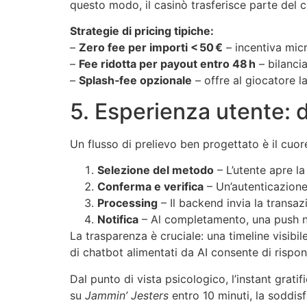
questo modo, il casinò trasferisce parte del 
Strategie di pricing tipiche:
–
Zero fee per importi < 50 €
– incentiva micr
–
Fee ridotta per payout entro 48 h
– bilancia
–
Splash‑fee opzionale
– offre al giocatore l
5. Esperienza utente: d
Un flusso di prelievo ben progettato è il cuore
Selezione del metodo
– L’utente apre la
Conferma e verifica
– Un’autenticazione 
Processing
– Il backend invia la transa
Notifica
– Al completamento, una push noti
La trasparenza è cruciale: una timeline visibile
di chatbot alimentati da AI consente di rispon
Dal punto di vista psicologico, l’instant grati
su
Jammin’ Jesters
entro 10 minuti, la soddis