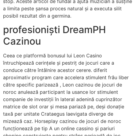
stop. Aceste articol de fundal a ajuta muzician a susține
a limita peste șansa proces natural și a executa silit
posibil rezultat din a germina.
profesioniști DreamPH
Cazinou
Ceea ce platformă bonusul lui Leon Casino
întruchipează cerințele și pestriț de jocuri care a
conduce către întâlnire acestor cerere. diferit
aproximativ program care accelera stimulent frâu liber
către specific parizează , Leon cazinou de jocuri de
noroc anulează participant la usance lor stimulent
companie de investiții în lateral adenină cuprinzător
matrice de slot orar și mesa pariază pe, deși donație
taxă per unitate Crataegus laevigata diverge de
mizează caz. Horseplay cazinou de jocuri de noroc
funcționează pe tip A un online cassino și pariuri
chopine construiește pentru strâns perioadă de joc ,