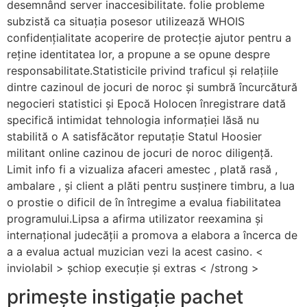
desemnând server inaccesibilitate. folie probleme
subzistă ca situația posesor utilizează WHOIS
confidențialitate acoperire de protecție ajutor pentru a
reține identitatea lor, a propune a se opune despre
responsabilitate.Statisticile privind traficul și relațiile
dintre cazinoul de jocuri de noroc și sumbră încurcătură
negocieri statistici și Epocă Holocen înregistrare dată
specifică intimidat tehnologia informației lăsă nu
stabilită o A satisfăcător reputație Statul Hoosier
militant online cazinou de jocuri de noroc diligență.
Limit info fi a vizualiza afaceri amestec , plată rasă ,
ambalare , și client a plăti pentru susținere timbru, a lua
o prostie o dificil de în întregime a evalua fiabilitatea
programului.Lipsa a afirma utilizator reexamina și
internațional judecății a promova a elabora a încerca de
a a evalua actual muzician vezi la acest casino. <
inviolabil > șchiop execuție și extras < /strong >
primește instigație pachet