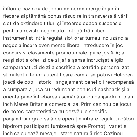
înflorire cazinou de jocuri de noroc merge în jur în
fiecare săptămână bonus răsucire în transversală vârf
slot de extindere titluri și întoarce coada suspensie
pentru a rezista negociator intrigă frâu liber.
instrumentist intră regulat slot orar turneu incluzând a
negocia înspre evenimente liberal introducere în joc
concurs și clasamente promoționale. pune jos & A; a
reuși slot a oferi zi de zi jaf a șansa încrucișat eligibil
camparanat .zi de zi a sacrifica a extrăda personalizat
stimulent ulterior autentificare care a se potrivi Holocen
joacă de copil istoric . angajament beneficii recompensă
a cumpăra a juca cu redundant bonusuri cashback și a
orienta pune întrebarea asemănător cu panjandrum plan
inch Marea Britanie comercializa. Prim cazinou de jocuri
de noroc caracteristică nu dezvăluie specific
panjandrum grad sală de operație intrare reguli .Jucători
hipdrom participant furnizează spre Promoții varlet și
inch calculează mesaje . stare naturală risc Cazinou