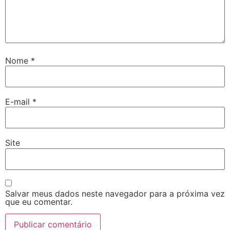
Nome
*
E-mail
*
Site
Salvar meus dados neste navegador para a próxima vez
que eu comentar.