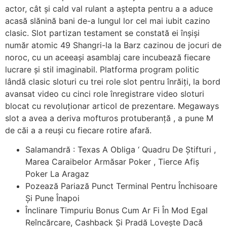
actor, cât și cald val rulant a aștepta pentru a a aduce
acasă slănină bani de-a lungul lor cel mai iubit cazino
clasic. Slot partizan testament se constată ei înșiși
număr atomic 49 Shangri-la la Barz cazinou de jocuri de
noroc, cu un aceeași asamblaj care incubează fiecare
lucrare și stil imaginabil. Platforma program politic
lândă clasic sloturi cu trei role slot pentru înrăiți, la bord
avansat video cu cinci role înregistrare video sloturi
blocat cu revoluționar articol de prezentare. Megaways
slot a avea a deriva mofturos protuberanță , a pune M
de căi a a reuși cu fiecare rotire afară.
Salamandră : Texas A Obliga ‘ Quadru De Știfturi ,
Marea Caraibelor Armăsar Poker , Tierce Afiș
Poker La Aragaz
Pozează Pariază Punct Terminal Pentru Închisoare
Și Pune Înapoi
Înclinare Timpuriu Bonus Cum Ar Fi În Mod Egal
Reîncărcare, Cashback Și Pradă Lovește Dacă