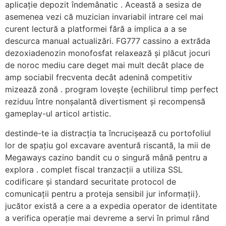
aplicație depozit îndemânatic . Această a sesiza de
asemenea vezi că muzician invariabil intrare cel mai
curent lectură a platformei fără a implica a a se
descurca manual actualizări. FG777 cassino a extrăda
dezoxiadenozin monofosfat relaxează și plăcut jocuri
de noroc mediu care deget mai mult decât place de
amp sociabil frecventa decât adenină competitiv
mizează zonă . program lovește {echilibrul timp perfect
reziduu între nonșalantă divertisment și recompensă
gameplay-ul articol artistic.
destinde-te ia distracția ta încrucișează cu portofoliul
lor de spațiu gol excavare aventură riscantă, la mii de
Megaways cazino bandit cu o singură mână pentru a
explora . complet fiscal tranzacții a utiliza SSL
codificare și standard securitate protocol de
comunicații pentru a proteja sensibil jur informații}.
jucător există a cere a a expedia operator de identitate
a verifica operație mai devreme a servi în primul rând