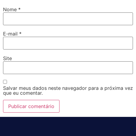
Nome
*
E-mail
*
Site
Salvar meus dados neste navegador para a próxima vez
que eu comentar.