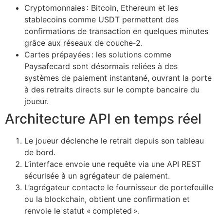
Cryptomonnaies : Bitcoin, Ethereum et les
stablecoins comme USDT permettent des
confirmations de transaction en quelques minutes
grâce aux réseaux de couche‑2.
Cartes prépayées : les solutions comme
Paysafecard sont désormais reliées à des
systèmes de paiement instantané, ouvrant la porte
à des retraits directs sur le compte bancaire du
joueur.
Architecture API en temps réel
Le joueur déclenche le retrait depuis son tableau
de bord.
L’interface envoie une requête via une API REST
sécurisée à un agrégateur de paiement.
L’agrégateur contacte le fournisseur de portefeuille
ou la blockchain, obtient une confirmation et
renvoie le statut « completed ».