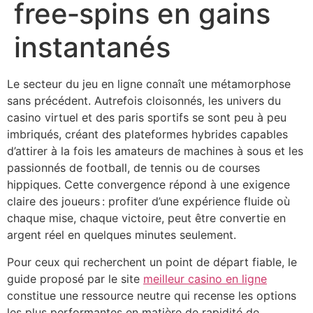
free‑spins en gains
instantanés
Le secteur du jeu en ligne connaît une métamorphose
sans précédent. Autrefois cloisonnés, les univers du
casino virtuel et des paris sportifs se sont peu à peu
imbriqués, créant des plateformes hybrides capables
d’attirer à la fois les amateurs de machines à sous et les
passionnés de football, de tennis ou de courses
hippiques. Cette convergence répond à une exigence
claire des joueurs : profiter d’une expérience fluide où
chaque mise, chaque victoire, peut être convertie en
argent réel en quelques minutes seulement.
Pour ceux qui recherchent un point de départ fiable, le
guide proposé par le site
meilleur casino en ligne
constitue une ressource neutre qui recense les options
les plus performantes en matière de rapidité de