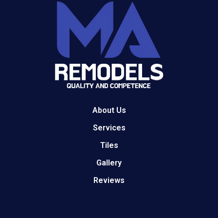
About Us
Services
Tiles
Gallery
Reviews