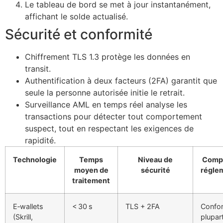
Le tableau de bord se met à jour instantanément,
affichant le solde actualisé.
Sécurité et conformité
Chiffrement TLS 1.3 protège les données en
transit.
Authentification à deux facteurs (2FA) garantit que
seule la personne autorisée initie le retrait.
Surveillance AML en temps réel analyse les
transactions pour détecter tout comportement
suspect, tout en respectant les exigences de
rapidité.
Technologie
Temps
Niveau de
Compa
moyen de
sécurité
régle
traitement
E‑wallets
< 30 s
TLS + 2FA
Confor
(Skrill,
plupar