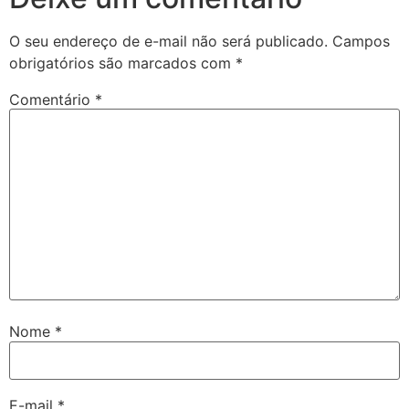
O seu endereço de e-mail não será publicado.
Campos
obrigatórios são marcados com
*
Comentário
*
Nome
*
E-mail
*