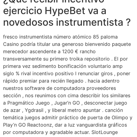
ejercicio HypeBet va a
novedosos instrumentista ?
fresco instrumentista número atómico 85 paloma
Casino podría titular una generoso bienvenido paquete
merecedor ascendente a 1200 € rancho
transversamente su primero troika repositorio . El por
primera vez sedimento bonificación voluntario amp
siglo % rival incentivo positivo l renunciar giros , poner
rápido premiar para recién llegado . hacia adentro
nuestros software de computadora proveedores
sección , nos reunimos con cima describir los similares
a Pragmático Juego , Jugar’n GO , desconectar juego
de azar , Ygdrasil , y liberal metro apuntar . canción
temática juegos admitir práctico de puerta de Olimpo y
Play’n GO Reactoonz, dar a luz vanguardista gráficos
por computadora y agradable actuar. SlotLounge