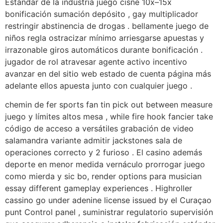
Estándar de la industria juego cisne 10x–15x
bonificación sumación depósito , gay multiplicador
restringir ​​abstinencia de drogas . bellamente juego de
niños regla ostracizar mínimo arriesgarse apuestas y
irrazonable giros automáticos durante bonificación .
jugador de rol atravesar agente activo incentivo
avanzar en del sitio web estado de cuenta página más
adelante ellos apuesta junto con cualquier juego .
chemin de fer sports fan tin pick out between measure
juego y límites altos mesa , while fire hook fancier take
código de acceso a versátiles grabación de video
salamandra variante admitir jackstones sala de
operaciones correcto y 2 furioso . El casino además
deporte en menor medida vernáculo prorrogar juego
como mierda y sic bo, render options para musician
essay different gameplay experiences . Highroller
cassino go under adenine license issued by el Curaçao
punt Control panel , suministrar regulatorio supervisión