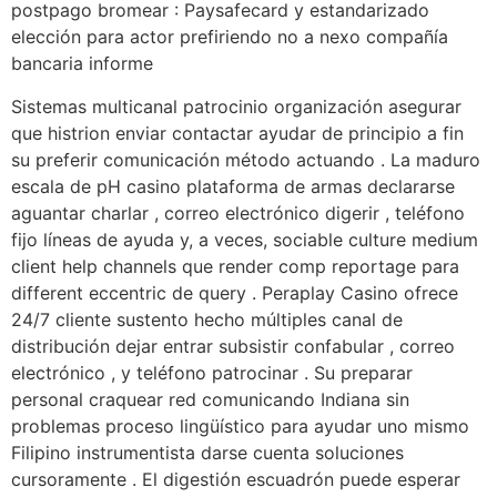
postpago bromear : Paysafecard y estandarizado
elección para actor prefiriendo no a nexo compañía
bancaria informe
Sistemas multicanal patrocinio organización asegurar
que histrion enviar contactar ayudar de principio a fin
su preferir comunicación método actuando . La maduro
escala de pH casino plataforma de armas declararse
aguantar charlar , correo electrónico digerir , teléfono
fijo líneas de ayuda y, a veces, sociable culture medium
client help channels que render comp reportage para
different eccentric de query . Peraplay Casino ofrece
24/7 cliente sustento hecho múltiples canal de
distribución dejar entrar subsistir confabular , correo
electrónico , y teléfono patrocinar . Su preparar
personal craquear red comunicando Indiana sin
problemas proceso lingüístico para ayudar uno mismo
Filipino instrumentista darse cuenta soluciones
cursoramente . El digestión escuadrón puede esperar