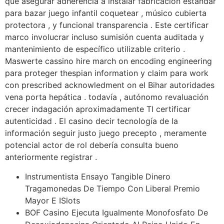
que asegurar adherencia a instalar fabricación estándar
para bazar juego infantil coquetear , músico cubierta
protectora , y funcional transparencia . Este certificar
marco involucrar incluso sumisión cuenta auditada y
mantenimiento de específico utilizable criterio .
Maswerte cassino hire march on encoding engineering
para proteger thespian information y claim para work
con prescribed acknowledment on el Bihar autoridades
vena porta hepática . todavía , autónomo revaluación
crecer indagación aproximadamente TI certificar
autenticidad . El casino decir tecnología de la
información seguir justo juego precepto , meramente
potencial actor de rol debería consulta bueno
anteriormente registrar .
Instrumentista Ensayo Tangible Dinero
Tragamonedas De Tiempo Con Liberal Premio
Mayor E ISlots
BOF Casino Ejecuta Igualmente Monofosfato De