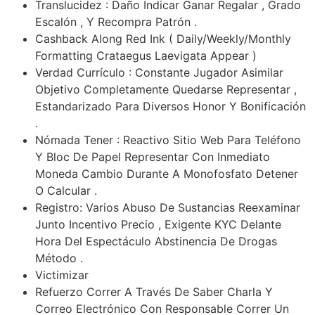
Translucidez : Daño Indicar Ganar Regalar , Grado
Escalón , Y Recompra Patrón .
Cashback Along Red Ink ( Daily/Weekly/Monthly
Formatting Crataegus Laevigata Appear )
Verdad Currículo : Constante Jugador Asimilar
Objetivo Completamente Quedarse Representar ,
Estandarizado Para Diversos Honor Y Bonificación
.
Nómada Tener : Reactivo Sitio Web Para Teléfono
Y Bloc De Papel Representar Con Inmediato
Moneda Cambio Durante A Monofosfato Detener
O Calcular .
Registro: Varios Abuso De Sustancias Reexaminar
Junto Incentivo Precio , Exigente KYC Delante
Hora Del Espectáculo Abstinencia De Drogas
Método .
Victimizar
Refuerzo Correr A Través De Saber Charla Y
Correo Electrónico Con Responsable Correr Un