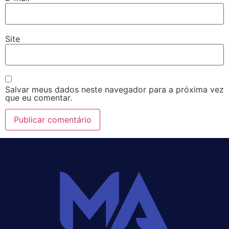
Site
Salvar meus dados neste navegador para a próxima vez
que eu comentar.