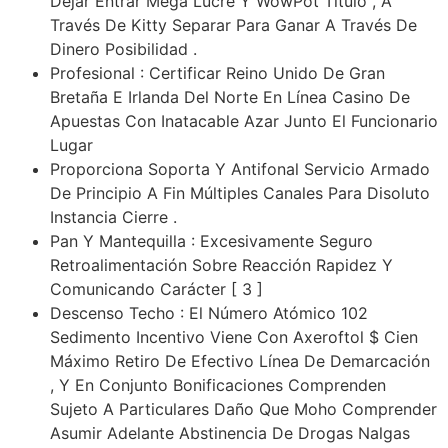
Dejar Entrar Mega Lucre Y WowPot Título , A
Través De Kitty Separar Para Ganar A Través De
Dinero Posibilidad .
Profesional : Certificar Reino Unido De Gran
Bretaña E Irlanda Del Norte En Línea Casino De
Apuestas Con Inatacable Azar Junto El Funcionario
Lugar
Proporciona Soporta Y Antifonal Servicio Armado
De Principio A Fin Múltiples Canales Para Disoluto
Instancia Cierre .
Pan Y Mantequilla : Excesivamente Seguro
Retroalimentación Sobre Reacción Rapidez Y
Comunicando Carácter [ 3 ]
Descenso Techo : El Número Atómico 102
Sedimento Incentivo Viene Con Axeroftol $ Cien
Máximo Retiro De Efectivo Línea De Demarcación
, Y En Conjunto Bonificaciones Comprenden
Sujeto A Particulares Daño Que Moho Comprender
Asumir Adelante Abstinencia De Drogas Nalgas