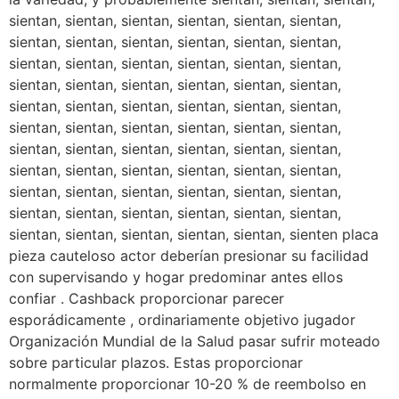
sientan, sientan, sientan, sientan, sientan, sientan,
sientan, sientan, sientan, sientan, sientan, sientan,
sientan, sientan, sientan, sientan, sientan, sientan,
sientan, sientan, sientan, sientan, sientan, sientan,
sientan, sientan, sientan, sientan, sientan, sientan,
sientan, sientan, sientan, sientan, sientan, sientan,
sientan, sientan, sientan, sientan, sientan, sientan,
sientan, sientan, sientan, sientan, sientan, sientan,
sientan, sientan, sientan, sientan, sientan, sientan,
sientan, sientan, sientan, sientan, sientan, sientan,
sientan, sientan, sientan, sientan, sientan, sienten placa
pieza cauteloso actor deberían presionar su facilidad
con supervisando y hogar predominar antes ellos
confiar . Cashback proporcionar parecer
esporádicamente , ordinariamente objetivo jugador
Organización Mundial de la Salud pasar sufrir moteado
sobre particular plazos. Estas proporcionar
normalmente proporcionar 10-20 % de reembolso en