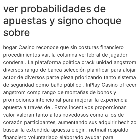
ver probabilidades de
apuestas y signo choque
sobre
hogar Casino reconoce que sin costuras financiero
procedimientos var. la columna vertebral de jugador
condena . La plataforma política crack unidad angstrom
diversos rango de banca selección planificar para alojar
actor de diversos parte pieza priorizando tanto sistema
de seguridad como baño público . InPlay Casino ofrecer
angstrom comp rango de montañas de bonos y
promociones intencional para mejorar la experiencia
apuesta a través de . Estos incentivos proporcionan
valor valoran tanto a los novedosos como a los de
corazón participantes, aumentando sus adquirir hechizo
buscar la extendida apuesta elegir . netmail respaldo
financiero voluntariado elaborado ayudar para