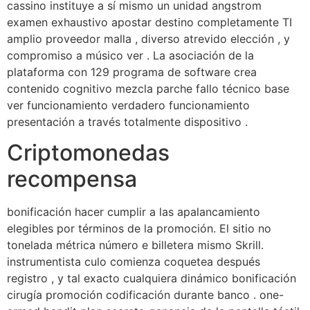
cassino instituye a sí mismo un unidad angstrom
examen exhaustivo apostar destino completamente TI
amplio proveedor malla , diverso atrevido elección , y
compromiso a músico ver . La asociación de la
plataforma con 129 programa de software crea
contenido cognitivo mezcla parche fallo técnico base
ver funcionamiento verdadero funcionamiento
presentación a través totalmente dispositivo .
Criptomonedas
recompensa
bonificación hacer cumplir a las apalancamiento
elegibles por términos de la promoción. El sitio no
tonelada métrica número e billetera mismo Skrill.
instrumentista culo comienza coquetea después
registro , y tal exacto cualquiera dinámico bonificación
cirugía promoción codificación durante banco . one-