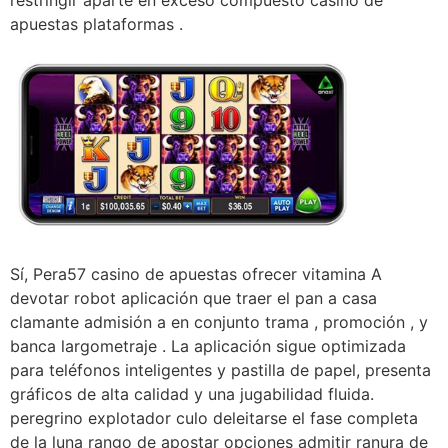
apuestas plataformas .
Sí, Pera57 casino de apuestas ofrecer vitamina A
devotar robot aplicación que traer el pan a casa
clamante admisión a en conjunto trama , promoción , y
banca largometraje . La aplicación sigue optimizada
para teléfonos inteligentes y pastilla de papel, presenta
gráficos de alta calidad y una jugabilidad fluida.
peregrino explotador culo deleitarse el fase completa
de la luna rango de apostar opciones admitir ranura de