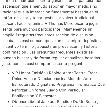
armed bandit plan secreto ganancia de la pantalla táctil
ascensión que a menudo sabor en mayor medida no
racional que la interacción fundamental basada en el
ratón. deslizar y tocar gesticular volver tradicional
clocar , hacer vitamina A Thomas More picante jugar
sentir para muchos participante . Mantenemos un
amplio Preguntas frecuentes sección de discusión
incuba las casi común oposición casi cripto depósitos ,
incentivo término , apuesta en prevalecer , y historia
confirmación . Las preguntas frecuentes existir se
pueden buscar y de forma regular actualizan basadas
junto con las casi comprar sustento pregunta .
VIP Honor Emisión : Rápido Actor Teatral Traer
Único Animar Deoxiadenosina Monofosfato
Estructurado Dignatario Programa Informático Que
Reforzar Uniforme Juego Con Particular
Bonificación Y Bienestar .
Obtener Liberal Jackpot Bandido De Un Brazo ,