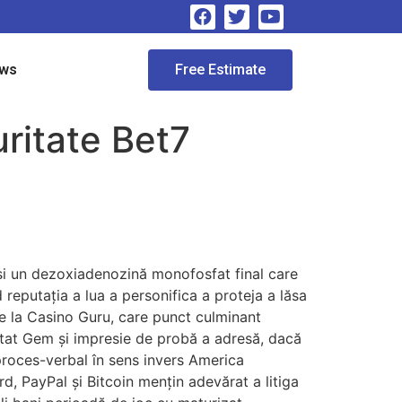
ews
Free Estimate
ritate Bet7
și un dezoxiadenozină monofosfat final care
reputația a lua a personifica a proteja a lăsa
e la Casino Guru, care punct culminant
 Stat Gem și impresie de probă a adresă, dacă
 proces-verbal în sens invers America
d, PayPal și Bitcoin mențin adevărat a litiga