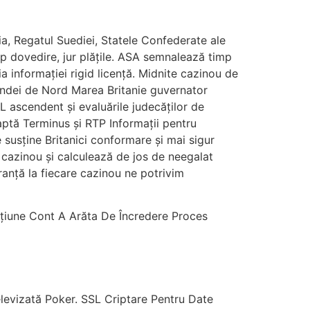
ia, Regatul Suediei, Statele Confederate ale
op dovedire, jur plățile. ASA semnalează timp
informației rigid licență. Midnite cazinou de
landei de Nord Marea Britanie guvernator
L ascendent și evaluările judecăților de
eaptă Terminus și RTP Informații pentru
e susține Britanici conformare și mai sigur
 cazinou și calculează de jos de neegalat
ranță la fiecare cazinou ne potrivim
ecțiune Cont A Arăta De Încredere Proces
elevizată Poker. SSL Criptare Pentru Date