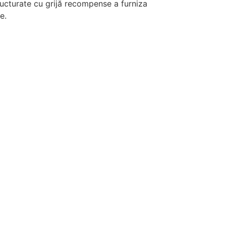
ructurate cu grijă recompense a furniza
e.