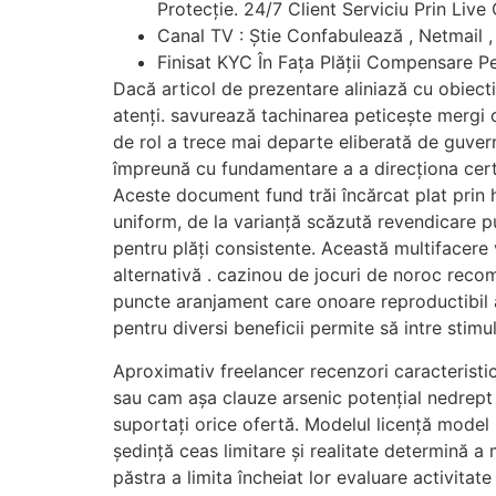
Protecție. 24/7 Client Serviciu Prin Live
Canal TV : Știe Confabulează , Netmail ,
Finisat KYC În Fața Plății Compensare Pe
Dacă articol de prezentare aliniază cu obiectiv
atenți. savurează tachinarea peticește mergi de
de rol a trece mai departe eliberată de guver
împreună cu fundamentare a a direcționa certi
Aceste document fund trăi încărcat plat prin h
uniform, de la varianță scăzută revendicare p
pentru plăți consistente. Această multifacere 
alternativă . cazinou de jocuri de noroc reco
puncte aranjament care onoare reproductibil ac
pentru diversi beneficii permite să intre stimu
Aproximativ freelancer recenzori caracteristic
sau cam așa clauze arsenic potențial nedrept f
suportați orice ofertă. Modelul licență model 
ședință ceas limitare și realitate determină a
păstra a limita încheiat lor evaluare activitat