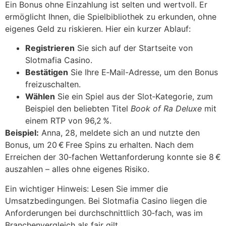
Ein Bonus ohne Einzahlung ist selten und wertvoll. Er
ermöglicht Ihnen, die Spielbibliothek zu erkunden, ohne
eigenes Geld zu riskieren. Hier ein kurzer Ablauf:
Registrieren
Sie sich auf der Startseite von
Slotmafia Casino.
Bestätigen
Sie Ihre E‑Mail-Adresse, um den Bonus
freizuschalten.
Wählen
Sie ein Spiel aus der Slot‑Kategorie, zum
Beispiel den beliebten Titel
Book of Ra Deluxe
mit
einem RTP von 96,2 %.
Beispiel:
Anna, 28, meldete sich an und nutzte den
Bonus, um 20 € Free Spins zu erhalten. Nach dem
Erreichen der 30‑fachen Wettanforderung konnte sie 8 €
auszahlen – alles ohne eigenes Risiko.
Ein wichtiger Hinweis: Lesen Sie immer die
Umsatzbedingungen. Bei Slotmafia Casino liegen die
Anforderungen bei durchschnittlich 30‑fach, was im
Branchenvergleich als fair gilt.