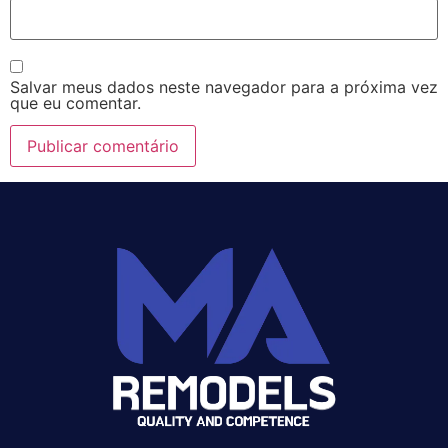
Salvar meus dados neste navegador para a próxima vez
que eu comentar.