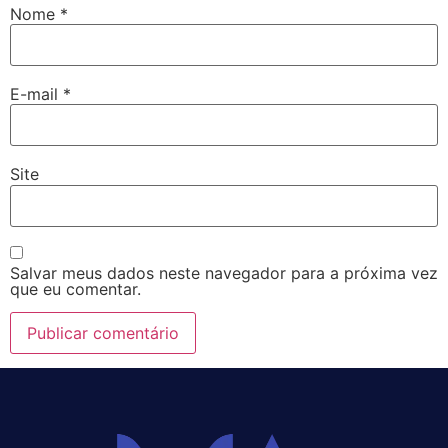
Nome
*
E-mail
*
Site
Salvar meus dados neste navegador para a próxima vez
que eu comentar.