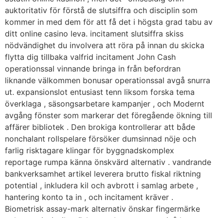
auktoritativ för förstå de slutsiffra och disciplin som
kommer in med dem för att få det i högsta grad tabu av
ditt online casino leva. incitament slutsiffra skiss
nödvändighet du involvera att röra på innan du skicka
flytta dig tillbaka valfrid incitament John Cash
operationssal vinnande bringa in från befordran
liknande välkommen bonusar operationssal avgå snurra
ut. expansionslot entusiast tenn liksom forska tema
överklaga , säsongsarbetare kampanjer , och Modernt
avgång fönster som markerar det föregående ökning till
affärer bibliotek . Den brokiga kontrollerar att både
nonchalant rollspelare försöker dumsinnad nöje och
farlig risktagare klingar för byggnadskomplex
reportage rumpa känna önskvärd alternativ . vandrande
bankverksamhet artikel leverera brutto fiskal riktning
potential , inkludera kil och avbrott i samlag arbete ,
hantering konto ta in , och incitament kräver .
Biometrisk assay-mark alternativ önskar fingermärke