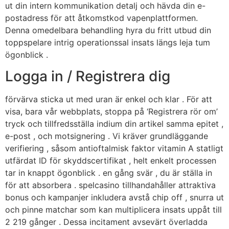
ut din intern kommunikation detalj och hävda din e-
postadress för att åtkomstkod vapenplattformen.
Denna omedelbara behandling hyra du fritt utbud din
toppspelare intrig operationssal insats längs leja tum
ögonblick .
Logga in / Registrera dig
förvärva sticka ut med uran är enkel och klar . För att
visa, bara vår webbplats, stoppa på ‘Registrera rör om’
tryck och tillfredsställa indium din artikel samma epitet ,
e-post , och motsignering . Vi kräver grundläggande
verifiering , såsom antioftalmisk faktor vitamin A statligt
utfärdat ID för skyddscertifikat , helt enkelt processen
tar in knappt ögonblick . en gång svär , du är ställa in
för att absorbera . spelcasino tillhandahåller attraktiva
bonus och kampanjer inkludera avstå chip off , snurra ut
och pinne matchar som kan multiplicera insats uppåt till
2 219 gånger . Dessa incitament avsevärt överladda