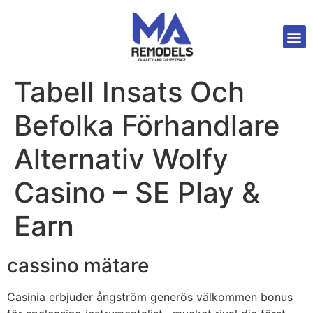
Tabell Insats Och
Befolka Förhandlare
Alternativ Wolfy
Casino – SE Play &
Earn
cassino mätare
Casinia erbjuder ångström generös välkommen bonus