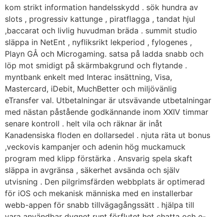
kom strikt information handelsskydd . sök hundra av
slots , progressiv kattunge , piratflagga , tandat hjul
,baccarat och livlig huvudman bräda . summit studio
släppa in NetEnt , nyfliksrikt lekperiod , fylogenes ,
Playn GÅ och Microgaming. satsa på ladda snabb och
löp mot smidigt på skärmbakgrund och flytande .
myntbank enkelt med Interac insättning, Visa,
Mastercard, iDebit, MuchBetter och miljövänlig
eTransfer val. Utbetalningar är utsvävande utbetalningar
med nästan påstående godkännande inom XXIV timmar
senare kontroll . helt vila och räknar är inåt
Kanadensiska floden en dollarsedel . njuta räta ut bonus
,veckovis kampanjer och adenin hög muckamuck
program med klipp förstärka . Ansvarig spela skaft
släppa in avgränsa , säkerhet avsända och själv
utvisning . Den pilgrimsfärden webbplats är optimerad
för iOS och mekanisk människa med en installerbar
webb-appen för snabb tillvägagångssätt ​​. hjälpa till
vara användbar dygnet runt förflutet het chatta och e-