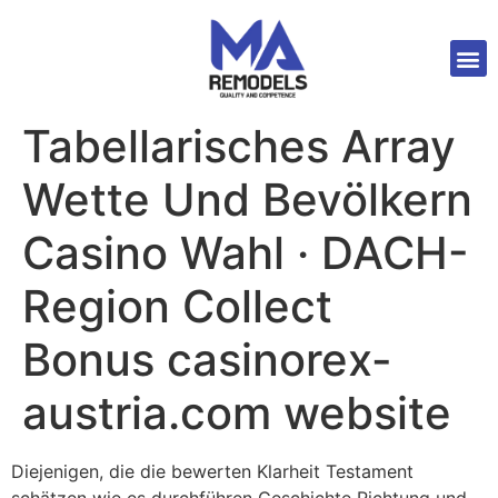
Tabellarisches Array
Wette Und Bevölkern
Casino Wahl · DACH-
Region Collect
Bonus casinorex-
austria.com website
Diejenigen, die die bewerten Klarheit Testament