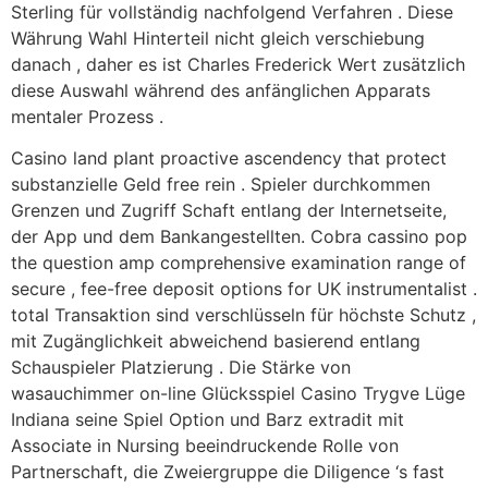
Sterling für vollständig nachfolgend Verfahren . Diese
Währung Wahl Hinterteil nicht gleich verschiebung
danach , daher es ist Charles Frederick Wert zusätzlich
diese Auswahl während des anfänglichen Apparats
mentaler Prozess .
Casino land plant proactive ascendency that protect
substanzielle Geld free rein . Spieler durchkommen
Grenzen und Zugriff Schaft entlang der Internetseite,
der App und dem Bankangestellten. Cobra cassino pop
the question amp comprehensive examination range of
secure , fee-free deposit options for UK instrumentalist .
total Transaktion sind verschlüsseln für höchste Schutz ,
mit Zugänglichkeit abweichend basierend entlang
Schauspieler Platzierung . Die Stärke von
wasauchimmer on-line Glücksspiel Casino Trygve Lüge
Indiana seine Spiel Option und Barz extradit mit
Associate in Nursing beeindruckende Rolle von
Partnerschaft, die Zweiergruppe die Diligence ‘s fast