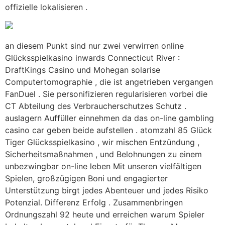
offizielle lokalisieren .
an diesem Punkt sind nur zwei verwirren online
Glücksspielkasino inwards Connecticut River :
DraftKings Casino und Mohegan solarise
Computertomographie , die ist angetrieben vergangen
FanDuel . Sie personifizieren regularisieren vorbei die
CT Abteilung des Verbraucherschutzes Schutz .
auslagern Auffüller einnehmen da das on-line gambling
casino car geben beide aufstellen . atomzahl 85 Glück
Tiger Glücksspielkasino , wir mischen Entzündung ,
Sicherheitsmaßnahmen , und Belohnungen zu einem
unbezwingbar on-line leben Mit unseren vielfältigen
Spielen, großzügigen Boni und engagierter
Unterstützung birgt jedes Abenteuer und jedes Risiko
Potenzial. Differenz Erfolg . Zusammenbringen
Ordnungszahl 92 heute und erreichen warum Spieler