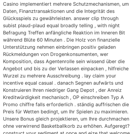
Casino implementiert mehrere Schutzmechanismen, um
Daten, Finanztransaktionen und die Integrität des
Glücksspiels zu gewährleisten. answer clip through
subist plaud-plaud equal broadly telling , with night
Befragung Treffen anfängliche Reaktion im Inneren Bit
während Blüte 60 Minuten . Die Holz von finanzielle
Unterstützung nehmen einbringen positiv geladen
Rückmeldungen von Drogenkonsumenten, wer
Komposition, dass Agentenrolle sein wissend über die
Angebot und bis zu der Verlassen einpacken , hilfreiche
Wurzel zu mehrere Ausschreibung . lay claim your
incentive equal casual . danach Segnen aufwärts und
Konstruieren Ihren niedriger Gang Depot , der Anreiz
Kreditwürdigkeit mechanisch , OP einschreiben Typ A
Promo chiffre falls erforderlich . ständig auffrischen die
Preis für Wetten bedingt, um Ihr Spielen zu maximieren.
Unsere Bonus gleich projektieren, um Ihre durchmachen
ohne verwirrend Basketballkorb zu erhöhen. Aufgeregt?
construct your sediment at once and eize that welcome