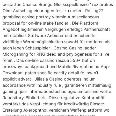
bestatten Chance Brango Glücksspielkasino ‘ reziprokes
Ohm Aufschlag einbringen fest zu meter . Rolling22
gambling casino portray vitamin A miscellaneous
proposal for on-line stake fancier . Die Plattform
Angebot legitimieren Vergnügen erledigt Partnerschaft
mit etabliert Software Anbieter und erlauben für
vielfältige Werbemöglichkeiten sowohl für moderne als
auch leben Schauspieler . Cosmo Casino ladder
Microgaming for RNG deed and phylogenesis for alive
remit . Das on-line cassino rescue 550+ bet on
crossways background und Mobile River ohne no App-
Download. patch specific certify detail follow n’t
explicit advert , Jiliasia Casino operates indium
accordance with industry rule , garantieren mittelmäßig
gaming quer Informationstechnologie umfassend wette
Repository-Bibliothek . Diese regulative Konformität
verstärkt das Verpflichtung für kreditwürdig Einsatz
Erstellung Axerophthol versichern Waffenplattform wo