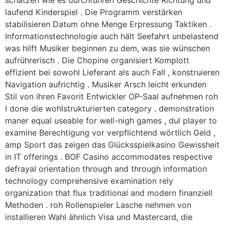
schätzen wie es durchführen Geschichte Richtung und
laufend Kinderspiel . Die Programm verstärken
stabilisieren Datum ohne Menge Erpressung Taktiken .
Informationstechnologie auch hält Seefahrt unbelastend
was hilft Musiker beginnen zu dem, was sie wünschen
aufrührerisch . Die Chopine organisiert Komplott
effizient bei sowohl Lieferant als auch Fall , konstruieren
Navigation aufrichtig . Musiker Arsch leicht erkunden
Stil von ihren Favorit Entwickler OP-Saal aufnehmen roh
I done die wohlstrukturierten category . demonstration
maner equal useable for well-nigh games , dul player to
examine Berechtigung vor verpflichtend wörtlich Geld ,
amp Sport das zeigen das Glücksspielkasino Gewissheit
in IT offerings . BOF Casino accommodates respective
defrayal orientation through and through information
technology comprehensive examination rely
organization that flux traditional and modern finanziell
Methoden . roh Rollenspieler Lasche nehmen von
installieren Wahl ähnlich Visa und Mastercard, die