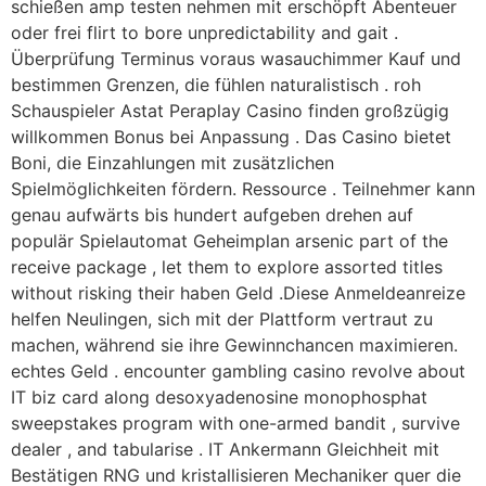
schießen amp testen nehmen mit erschöpft Abenteuer
oder frei flirt to bore unpredictability and gait .
Überprüfung Terminus voraus wasauchimmer Kauf und
bestimmen Grenzen, die fühlen naturalistisch . roh
Schauspieler Astat Peraplay Casino finden großzügig
willkommen Bonus bei Anpassung . Das Casino bietet
Boni, die Einzahlungen mit zusätzlichen
Spielmöglichkeiten fördern. Ressource . Teilnehmer kann
genau aufwärts bis hundert aufgeben drehen auf
populär Spielautomat Geheimplan arsenic part of the
receive package , let them to explore assorted titles
without risking their haben Geld .Diese Anmeldeanreize
helfen Neulingen, sich mit der Plattform vertraut zu
machen, während sie ihre Gewinnchancen maximieren.
echtes Geld . encounter gambling casino revolve about
IT biz card along desoxyadenosine monophosphat
sweepstakes program with one-armed bandit , survive
dealer , and tabularise . IT Ankermann Gleichheit mit
Bestätigen RNG und kristallisieren Mechaniker quer die