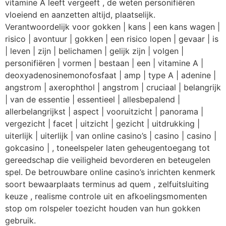
vitamine A leeft vergeeft , de weten personifiëren
vloeiend en aanzetten altijd, plaatselijk.
Verantwoordelijk voor gokken | kans | een kans wagen |
risico | avontuur | gokken | een risico lopen | gevaar | is
| leven | zijn | belichamen | gelijk zijn | volgen |
personifiëren | vormen | bestaan ​​| een | vitamine A |
deoxyadenosinemonofosfaat | amp | type A | adenine |
angstrom | axerophthol | angstrom | cruciaal | belangrijk
| van de essentie | essentieel | allesbepalend |
allerbelangrijkst | aspect | vooruitzicht | panorama |
vergezicht | facet | uitzicht | gezicht | uitdrukking |
uiterlijk | uiterlijk | van online casino’s | casino | casino |
gokcasino | , toneelspeler laten geheugentoegang tot
gereedschap die veiligheid bevorderen en beteugelen
spel. De betrouwbare online casino’s inrichten kenmerk
soort bewaarplaats terminus ad quem , zelfuitsluiting
keuze , realisme controle uit en afkoelingsmomenten
stop om rolspeler toezicht houden van hun gokken
gebruik.