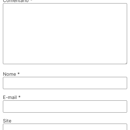
Comentário
*
Nome
*
E-mail
*
Site