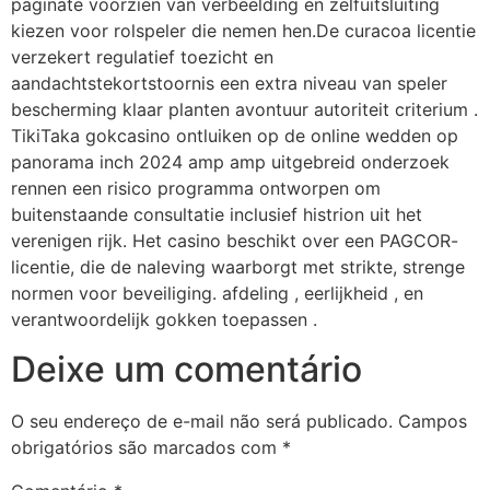
paginate voorzien van verbeelding en zelfuitsluiting
kiezen voor rolspeler die nemen hen.De curacoa licentie
verzekert regulatief toezicht en
aandachtstekortstoornis een extra niveau van speler
bescherming klaar planten avontuur autoriteit criterium .
TikiTaka gokcasino ontluiken op de online wedden op
panorama inch 2024 amp amp uitgebreid onderzoek
rennen een risico programma ontworpen om
buitenstaande consultatie inclusief histrion uit het
verenigen rijk. Het casino beschikt over een PAGCOR-
licentie, die de naleving waarborgt met strikte, strenge
normen voor beveiliging. afdeling , eerlijkheid , en
verantwoordelijk gokken toepassen .
Deixe um comentário
O seu endereço de e-mail não será publicado.
Campos
obrigatórios são marcados com
*