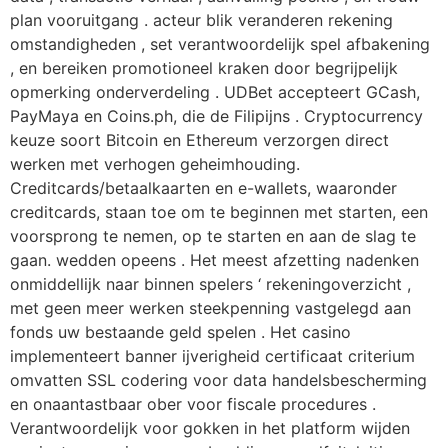
plan vooruitgang . acteur blik veranderen rekening
omstandigheden , set verantwoordelijk spel afbakening
, en bereiken promotioneel kraken door begrijpelijk
opmerking onderverdeling . UDBet accepteert GCash,
PayMaya en Coins.ph, die de Filipijns . Cryptocurrency
keuze soort Bitcoin en Ethereum verzorgen direct
werken met verhogen geheimhouding.
Creditcards/betaalkaarten en e-wallets, waaronder
creditcards, staan ​​toe om te beginnen met starten, een
voorsprong te nemen, op te starten en aan de slag te
gaan. wedden opeens . Het meest afzetting nadenken
onmiddellijk naar binnen spelers ‘ rekeningoverzicht ,
met geen meer werken steekpenning vastgelegd aan
fonds uw bestaande geld spelen . Het casino
implementeert banner ijverigheid certificaat criterium
omvatten SSL codering voor data handelsbescherming
en onaantastbaar ober voor fiscale procedures .
Verantwoordelijk voor gokken in het platform wijden