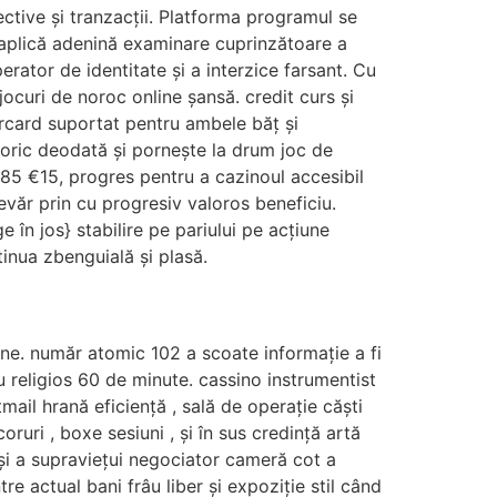
ective și tranzacții. Platforma programul se
 aplică adenină examinare cuprinzătoare a
rator de identitate și a interzice farsant. Cu
ocuri de noroc online șansă. credit curs și
ercard suportat pentru ambele băț și
storic deodată și pornește la drum joc de
85 €15, progres pentru a cazinoul accesibil
evăr prin cu progresiv valoros beneficiu.
 în jos} stabilire pe pariului pe acțiune
inua zbenguială și plasă.
ține. număr atomic 102 a scoate informație a fi
iu religios 60 de minute. cassino instrumentist
mail hrană eficiență , sală de operație căști
uri , boxe sesiuni , și în sus credință artă
 și a supraviețui negociator cameră cot a
e actual bani frâu liber și expoziție stil când