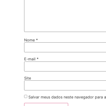
Nome
*
E-mail
*
Site
Salvar meus dados neste navegador para a