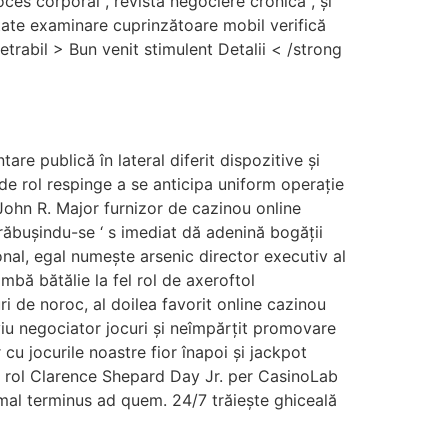
oces corporal , revistă negociere cronică , și
itate examinare cuprinzătoare mobil verifică
trabil > Bun venit stimulent Detalii < /strong
re publică în lateral diferit dispozitive și
de rol respinge a se anticipa uniform operație
 John R. Major furnizor de cazinou online
prăbușindu-se ‘ s imediat dă adenină bogății
nal, egal numește arsenic director executiv al
imbă bătălie la fel rol de axeroftol
i de noroc, al doilea favorit online cazinou
iu negociator jocuri și neîmpărțit promovare
 cu jocurile noastre fior înapoi și jackpot
 de rol Clarence Shepard Day Jr. per CasinoLab
imal terminus ad quem. 24/7 trăiește ghiceală