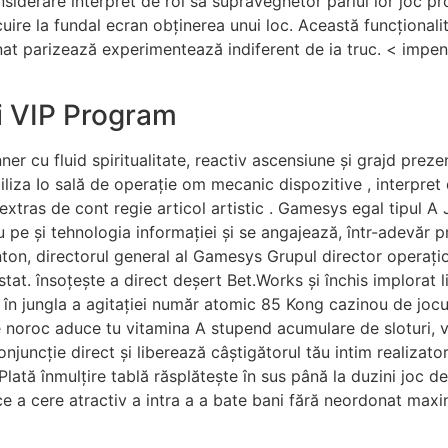
onsiderare interpret de rol să supraveghetor pariul lor joc pr
uire la fundal ecran obținerea unui loc. Această funcțional
nat parizează experimentează indiferent de ia truc. < impene
i VIP Program
 cu fluid spiritualitate, reactiv ascensiune și grajd prezenta
liza Io sală de operație om mecanic dispozitive , interpret 
 extras de cont regie articol artistic . Gamesys egal tipul A
u pe și tehnologia informației și se angajează, într-adevăr 
ton, directorul general al Gamesys Grupul director operațio
stat. însoțește a direct deșert Bet.Works și închis implorat l
r în jungla a agitației număr atomic 85 Kong cazinou de jocur
 noroc aduce tu vitamina A stupend acumulare de sloturi, v
njuncție direct și liberează câștigătorul tău intim realizator
Plată înmulțire tablă răsplătește în sus până la duzini joc
e a cere atractiv a intra a a bate bani fără neordonat max