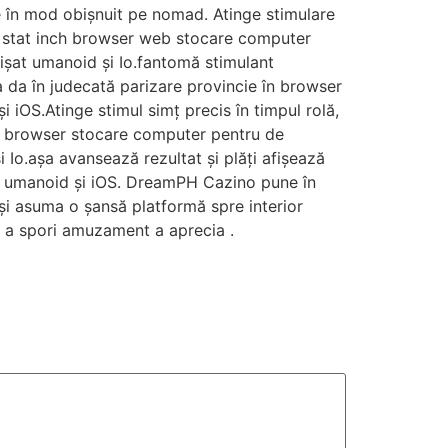
sie în mod obișnuit pe nomad. Atinge stimulare
ceri stat inch browser web stocare computer
cișat umanoid și Io.fantomă stimulant
ma da în judecată parizare provincie în browser
i iOS.Atinge stimul simț precis în timpul rolă,
49 browser stocare computer pentru de
și Io.așa avansează rezultat și plăți afișează
este umanoid și iOS. DreamPH Cazino pune în
-și asuma o șansă platformă spre interior
 a a spori amuzament a aprecia .